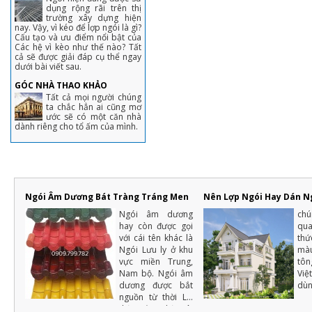
dụng rộng rãi trên thị
trường xây dựng hiện
nay. Vậy, vì kéo để lợp ngói là gì?
Cấu tạo và ưu điểm nổi bật của
Các hệ vì kèo như thế nào? Tất
cả sẽ được giải đáp cụ thể ngay
dưới bài viết sau.
GÓC NHÀ THAO KHẢO
Tất cả mọi người chúng
ta chắc hẳn ai cũng mơ
ước sẽ có một căn nhà
dành riêng cho tổ ấm của mình.
Ngói Âm Dương Bát Tràng Tráng Men
Nên Lợp Ngói Hay Dán N
Ngói âm dương
ch
hay còn được gọi
qu
với cái tên khác là
thứ
Ngói Lưu ly ở khu
mà
vực miền Trung,
tôn
Nam bộ. Ngói âm
Việ
dương được bắt
dùn
nguồn từ thời Lý,
thời Trần, thời Lê,