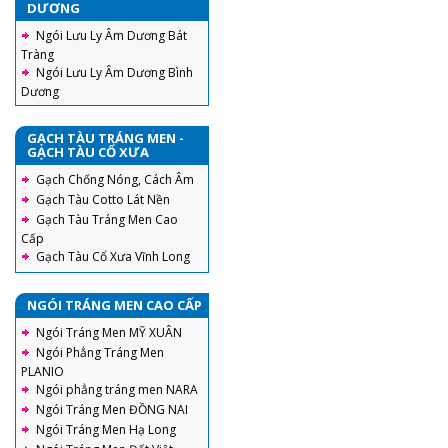
DƯƠNG
Ngói Lưu Ly Âm Dương Bát
Tràng
Ngói Lưu Ly Âm Dương Bình
Dương
GẠCH TÀU TRÁNG MEN -
GẠCH TÀU CỔ XƯA
Gạch Chống Nóng, Cách Âm
Gạch Tàu Cotto Lát Nền
Gạch Tàu Tráng Men Cao
Cấp
Gạch Tàu Cổ Xưa Vĩnh Long
NGÓI TRÁNG MEN CAO CẤP
Ngói Tráng Men MỸ XUÂN
Ngói Phẳng Tráng Men
PLANIO
Ngói phẳng tráng men NARA
Ngói Tráng Men ĐỒNG NAI
Ngói Tráng Men Hạ Long