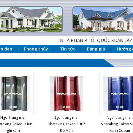
NHÀ PHÂN PHỐI QUỐC XUÂN LẤY PHƯ
an đẹp
Phong thủy
Tin tức
Bảng giá
Hướng 
Ngói tráng men
Ngói tráng men
Ngói tráng men
ataking Takao SH08
Sihataking Takao SH07
Sihataking Takao 
ghi xám
Đỏ Mận
Xanh Coban