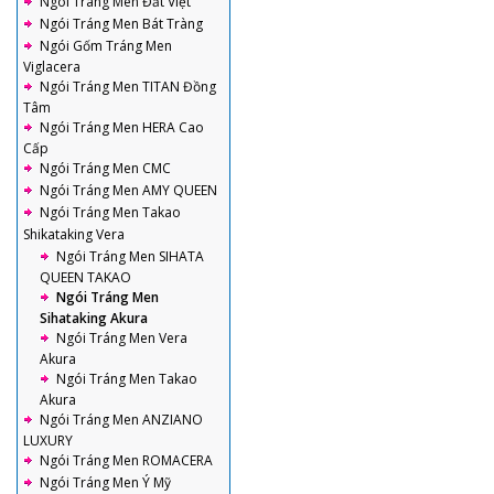
Ngói Tráng Men Đất Việt
Ngói Tráng Men Bát Tràng
Ngói Gốm Tráng Men
Viglacera
Ngói Tráng Men TITAN Đồng
Tâm
Ngói Tráng Men HERA Cao
Cấp
Ngói Tráng Men CMC
Ngói Tráng Men AMY QUEEN
Ngói Tráng Men Takao
Shikataking Vera
Ngói Tráng Men SIHATA
QUEEN TAKAO
Ngói Tráng Men
Sihataking Akura
Ngói Tráng Men Vera
Akura
Ngói Tráng Men Takao
Akura
Ngói Tráng Men ANZIANO
LUXURY
Ngói Tráng Men ROMACERA
Ngói Tráng Men Ý Mỹ