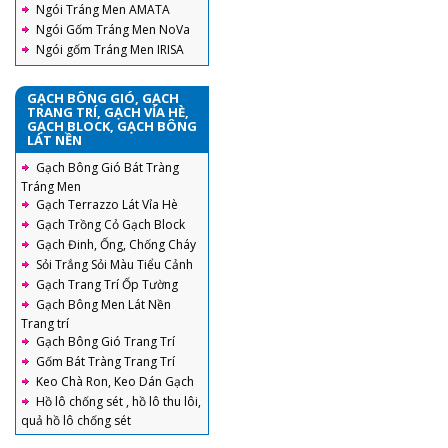
Ngói Tráng Men AMATA
Ngói Gốm Tráng Men NoVa
Ngói gốm Tráng Men IRISA
GẠCH BÔNG GIÓ, GẠCH
TRANG TRÍ, GẠCH VỈA HÈ,
GẠCH BLOCK, GẠCH BÔNG
LÁT NỀN
Gạch Bông Gió Bát Tràng
Tráng Men
Gạch Terrazzo Lát Vỉa Hè
Gạch Trồng Cỏ Gạch Block
Gạch Đinh, Ống, Chống Cháy
Sỏi Trắng Sỏi Màu Tiểu Cảnh
Gạch Trang Trí Ốp Tường
Gạch Bông Men Lát Nền
Trang trí
Gạch Bông Gió Trang Trí
Gốm Bát Tràng Trang Trí
Keo Chà Ron, Keo Dán Gạch
Hồ lô chống sét , hồ lô thu lôi,
quả hồ lô chống sét