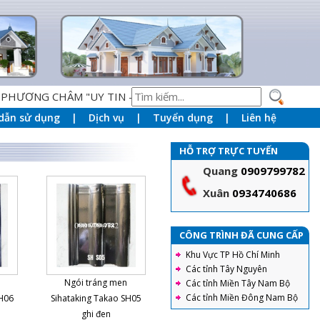
ƠNG CHÂM "UY TIN - CHÂT LƯỢNG - DỊCH VỤ HOÀN HẢO" L
dẫn sử dụng
Dịch vụ
Tuyển dụng
Liên hệ
HỖ TRỢ TRỰC TUYẾN
Quang
0909799782
Xuân
0934740686
CÔNG TRÌNH ĐÃ CUNG CẤP
Khu Vực TP Hồ Chí Minh
Các tỉnh Tây Nguyên
Ngói tráng men
Các tỉnh Miền Tây Nam Bộ
Các tỉnh Miền Đông Nam Bộ
SH06
Sihataking Takao SH05
ghi đen