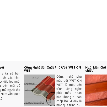
gói
Công Nghệ Sản Xuất Phủ Ướt “WET ON
Ngói Màn Chũ T
WET”
chiếu)
úng ta sẽ bàn
Công nghệ phủ
a về các hình
màu ướt “WET ON
c/ kiểu lợp ngói
WET” là một tiến
u trên mái bê
trình công nghệ
g mà người thợ
phủ màu hoàn
t Nam vẫn quen
hảo không bị sao
g.
chép bởi vì đây là
một quá trình sản