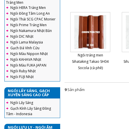
Tráng Men
Ngói HERA Tráng Men
Ngói Đồng Tâm Long An
Ngói Thái SCG CPAC Monier
Ngói Prime Tráng Men
Ngói Nakamura Nhật Bản
Ngói DIC Nhật
Ngói Lama Malaysia
Gạch Đá Vĩnh Cửu
Ngói Màu Nippon Nhật
Ngói tráng men
Ngói KAHAVA Nhật
Sihataking Takao SH04
Sih
Ngói Màu FUKA JAPAN
Socola (cà phê)
Ngói Ruby Nhật
Ngói FUJI Nhật
9
Sản phẩm
NGÓI LẤY SÁNG, GẠCH
XUYÊN SÁNG CAO CẤP
Ngói Lấy Sáng
Gạch Kính Lấy Sáng Đồng
Tâm - Indonesia
NGÓI LƯU LY - NGÓI ÂM