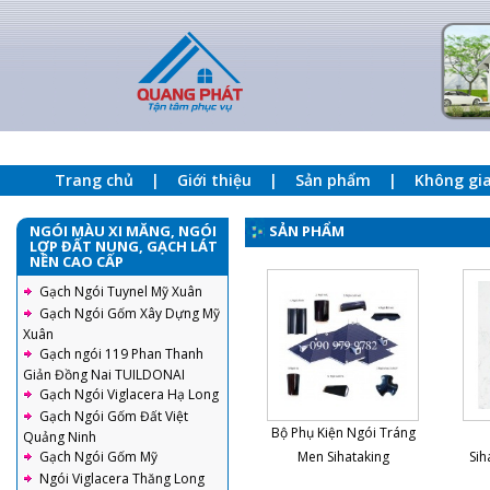
Trang chủ
Giới thiệu
Sản phẩm
Không gi
NGÓI MÀU XI MĂNG, NGÓI
SẢN PHẨM
LỢP ĐẤT NUNG, GẠCH LÁT
NỀN CAO CẤP
Gạch Ngói Tuynel Mỹ Xuân
Gạch Ngói Gốm Xây Dựng Mỹ
Xuân
Gạch ngói 119 Phan Thanh
Giản Đồng Nai TUILDONAI
Gạch Ngói Viglacera Hạ Long
Gạch Ngói Gốm Đất Việt
Bộ Phụ Kiện Ngói Tráng
Quảng Ninh
Men Sihataking
Sih
Gạch Ngói Gốm Mỹ
Ngói Viglacera Thăng Long