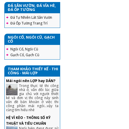
ĐÁ SÂN VƯỜN, ĐÁ VỈA HÈ,
ĐÁ ỐP TƯỜNG
Đá Tự Nhiên Lát Sân Vườn
Đá Ốp Tường Trang Trí
NGÓI CỔ, NGÓI CŨ, GẠCH
CỔ
Ngói Cổ, Ngói Cũ
Gạch Cổ, Gạch Cũ
THAM KHẢO THIẾT KẾ - THI
CÔNG - MÁI LỢP
Mái ngói nên LỢP hay DÁN?
Trong thực tế thi công
nhà ở, vẫn đôi lúc giữa
gia chủ với người thiết
kế và đơn vị thi công nảy sinh
vấn đề băn khoăn ở việc thi
công phần mái ngói...vậy ta
cùng tìm hiểu nhé
HỆ VÌ KÈO - THÔNG SỐ KỸ
THUẬT VÀ TIÊU CHUẨN
Ngói hiện đang được sử