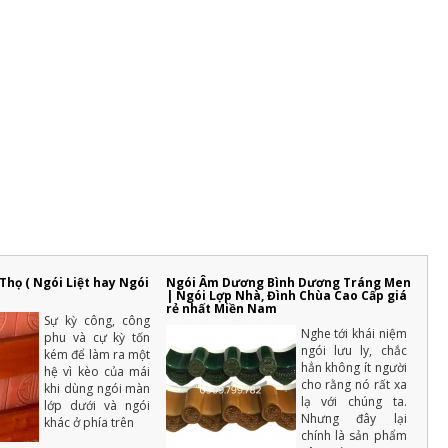
vẫn có một số loại cây trồng
không cần nhiều ánh sáng...
Lợp ngói - Xu hướng kiểu mái
lợp theo từng phong cách
thiết kế nhà ở
Bên cạnh p hong tục tập
quán và phong cách
sống của từng vùng
miền, yêu cầu thiết kế nhà và
thẩm mỹ của nhà ở còn ảnh
hưởng từ nhiều yếu tố khác
trong đó có phong cách của gia
chủ
16 cách tiết kiệm tiền để xây
nhà hiệu quả và thông minh
nhất
Một ngôi nhà là mơ ước
họ ( Ngói Liệt hay Ngói
Ngói Âm Dương Bình Dương Tráng Men
của rất nhiều người, với
| Ngói Lợp Nhà, Đình Chùa Cao Cấp giá
rẻ nhất Miền Nam
mỗi người dân Việt Nam
Sự kỳ công, công
thì việc xây dựng nhà ở là vấn đề
Nghe tới khái niệm
quan trọng của cả một đời
phu và cự kỳ tốn
ngói lưu ly, chắc
người.
kém để làm ra một
hẳn không ít người
hệ vì kèo của mái
Những điều cần biết khi xây
cho rằng nó rất xa
khi dùng ngói màn
nhà mới mà gia chủ cần phải
lạ với chúng ta.
lớp dưới và ngói
nắm rõ
Nhưng đây lại
khác ở phía trên
Xây nhà là việc trong đại
chính là sản phẩm