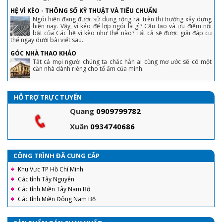
HỆ VÌ KÈO - THÔNG SỐ KỸ THUẬT VÀ TIÊU CHUẨN
Ngói hiện đang được sử dụng rộng rãi trên thị trường xây dựng
hiện nay. Vậy, vì kéo để lợp ngói là gì? Cấu tạo và ưu điểm nổi
bật của Các hệ vì kèo như thế nào? Tất cả sẽ được giải đáp cụ
thể ngay dưới bài viết sau.
GÓC NHÀ THAO KHẢO
Tất cả mọi người chúng ta chắc hẳn ai cũng mơ ước sẽ có một
căn nhà dành riêng cho tổ ấm của mình.
HỖ TRỢ TRỰC TUYẾN
Quang
0909799782
Xuân
0934740686
CÔNG TRÌNH ĐÃ CUNG CẤP
Khu Vực TP Hồ Chí Minh
Các tỉnh Tây Nguyên
Các tỉnh Miền Tây Nam Bộ
Các tỉnh Miền Đông Nam Bộ