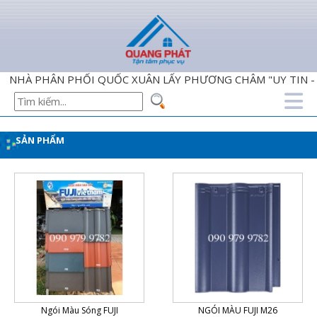
À PHÂN PHỐI QUỐC XUÂN LẤY PHƯƠNG CHÂM "UY TIN - CHÂ
SẢN PHẨM
Ngói Màu Sóng FUJI
NGÓI MÀU FUJI M26