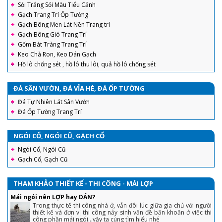
Sỏi Trắng Sỏi Màu Tiểu Cảnh
Gạch Trang Trí Ốp Tường
Gạch Bông Men Lát Nền Trang trí
Gạch Bông Gió Trang Trí
Gốm Bát Tràng Trang Trí
Keo Chà Ron, Keo Dán Gạch
Hồ lô chống sét , hồ lô thu lôi, quả hồ lô chống sét
ĐÁ SÂN VƯỜN, ĐÁ VỈA HÈ, ĐÁ ỐP TƯỜNG
Đá Tự Nhiên Lát Sân Vườn
Đá Ốp Tường Trang Trí
NGÓI CỔ, NGÓI CŨ, GẠCH CỔ
Ngói Cổ, Ngói Cũ
Gạch Cổ, Gạch Cũ
THAM KHẢO THIẾT KẾ - THI CÔNG - MÁI LỢP
Mái ngói nên LỢP hay DÁN?
Trong thực tế thi công nhà ở, vẫn đôi lúc giữa gia chủ với người
thiết kế và đơn vị thi công nảy sinh vấn đề băn khoăn ở việc thi
công phần mái ngói...vậy ta cùng tìm hiểu nhé