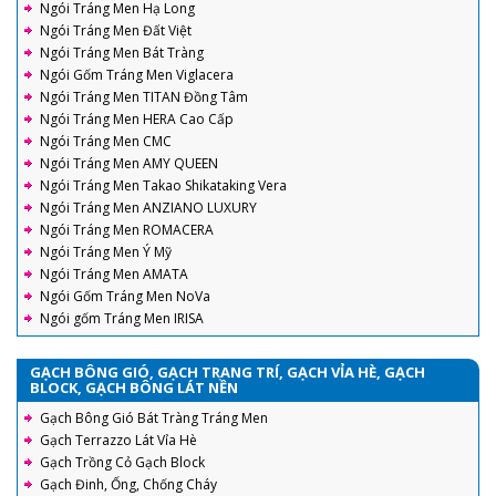
Ngói Tráng Men Hạ Long
Ngói Tráng Men Đất Việt
Ngói Tráng Men Bát Tràng
Ngói Gốm Tráng Men Viglacera
Ngói Tráng Men TITAN Đồng Tâm
Ngói Tráng Men HERA Cao Cấp
Ngói Tráng Men CMC
Ngói Tráng Men AMY QUEEN
Ngói Tráng Men Takao Shikataking Vera
Ngói Tráng Men ANZIANO LUXURY
Ngói Tráng Men ROMACERA
Ngói Tráng Men Ý Mỹ
Ngói Tráng Men AMATA
Ngói Gốm Tráng Men NoVa
Ngói gốm Tráng Men IRISA
GẠCH BÔNG GIÓ, GẠCH TRANG TRÍ, GẠCH VỈA HÈ, GẠCH
BLOCK, GẠCH BÔNG LÁT NỀN
Gạch Bông Gió Bát Tràng Tráng Men
Gạch Terrazzo Lát Vỉa Hè
Gạch Trồng Cỏ Gạch Block
Gạch Đinh, Ống, Chống Cháy