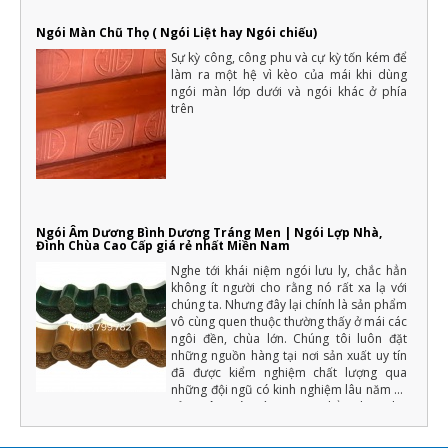
Ngói Màn Chũ Thọ ( Ngói Liệt hay Ngói chiếu)
Sự kỳ công, công phu và cự kỳ tốn kém để
làm ra một hệ vì kèo của mái khi dùng
ngói màn lớp dưới và ngói khác ở phía
trên
Ngói Âm Dương Bình Dương Tráng Men | Ngói Lợp Nhà,
Đình Chùa Cao Cấp giá rẻ nhất Miền Nam
Nghe tới khái niệm ngói lưu ly, chắc hẳn
không ít người cho rằng nó rất xa lạ với
chúng ta. Nhưng đây lại chính là sản phẩm
vô cùng quen thuộc thường thấy ở mái các
ngôi đền, chùa lớn. Chúng tôi luôn đặt
những nguồn hàng tại nơi sản xuất uy tín
đã được kiểm nghiệm chất lượng qua
những đội ngũ có kinh nghiệm lâu năm về
sản xuât ngói tráng men (Chẳng hạn như
màu men phải đồng đều, chất lượng cốt
ngói phải đảm bảo độ cứng, tải trọng uốn,