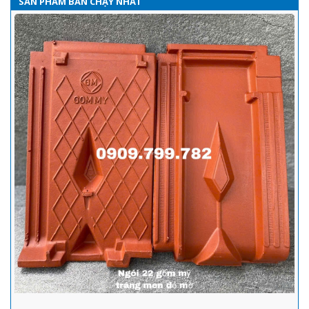
SẢN PHẨM BÁN CHẠY NHẤT
Ngói tráng men Prime - Đặc điểm, các mẫu ngói thông dụng và
hướng dẫn lợp ngói tráng men đúng tiêu chuẩn kỹ thuật nhất