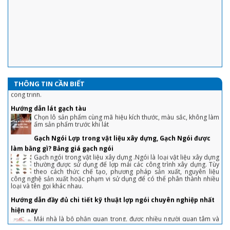
Ngói Prime thông dụng trên thị trường gồm hai loại chính là ngói
Prime Hera cao cấp và Prime dòng S. Sản phẩm được sản xuất
trên công nghệ hiện đại, với nguyên liệu chính là đất sét, sau đó
được nung ở nhiệt độ rất cao nên ngói prime có nhiều ưu điểm nổi bật
nên ngói là sự lựa chọn hàng đầu cho mọi công trình.
Ngói 16 v/m2 Gốm Mỹ : Hướng dẫn cách lợp đầy đủ, chi tiết nhất
Với sự ra đời của sản phẩm ngói 16 Indo và ngói 16 Việt Nam.
Công cty cổ phần Gốm Mỹ cam kết mang tới cho quý khách hàng
sự hài lòng về chất lượng cũng như nâng cao tính thẩm mỹ của
công trình.
THÔNG TIN CẦN BIẾT
1. Chiêu tránh sập bẫy khi mua nhà lần đầu tiết kiệm cả đống tiền
Hướng dẫn lát gạch tàu
Chọn lô sản phẩm cùng mã hiệu kích thước, màu sắc, không làm
2. Tuyệt chiêu trả giá nhà đất, mua 'hời' ăn lộc trăm triệu
ẩm sản phẩm trước khi lát
3. Chiêu bán nhà không cần qua môi giới, khách tranh hỏi được giá 'chốt'
Gạch Ngói Lợp trong vật liệu xây dựng, Gạch Ngói được
nhanh
làm bằng gì? Bảng giá gạch ngói
Gạch ngói trong vật liệu xây dựng .Ngói là loại vật liệu xây dựng
4. Sai lầm để đời khiến người vay tiền ngân hàng mua nhà phải “gánh nợ”
thường được sử dụng để lợp mái các công trình xây dựng. Tùy
theo cách thức chế tạo, phương pháp sản xuất, nguyên liệu
5. “Bỏng tay” với giá bán căn hộ ở TP. Hồ Chí Minh
công nghệ sản xuất hoặc phạm vi sử dụng để có thể phân thành nhiều
loại và tên gọi khác nhau.
6. Bất động sản tăng ưu đãi để thoát hàng "ế"
Hướng dẫn đầy đủ chi tiết kỹ thuật lợp ngói chuyên nghiệp nhất
7. Doanh nghiệp bất động sản huy động vốn lãi suất ‘không tưởng’, Bộ
hiện nay
Xây dựng nói gì?
Mái nhà là bộ phận quan trọng, được nhiều người quan tâm và
lưu ý khi thiết kế, thi công nhà ở. Để phát huy hết tính năng của
8. Dự án đủ pháp lý ra thị trường BĐS chỉ “đếm trên đầu ngón tay”
mái nhà, bạn cần biết cách lợp ngói đúng kỹ thuật
9. Nới room tín dụng, liệu xảy ra cơn sốt đất vào cuối năm?