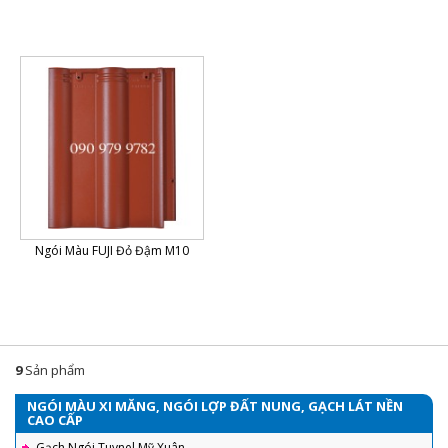
Ngói Màu FUJI Đỏ Đậm M10
9
Sản phẩm
NGÓI MÀU XI MĂNG, NGÓI LỢP ĐẤT NUNG, GẠCH LÁT NỀN
CAO CẤP
Gạch Ngói Tuynel Mỹ Xuân