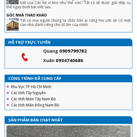
bật của Các hệ vì kèo như thế nào? Tất cả sẽ được giải đáp cụ
thể ngay dưới bài viết sau.
GÓC NHÀ THAO KHẢO
Tất cả mọi người chúng ta chắc hẳn ai cũng mơ ước sẽ có một
căn nhà dành riêng cho tổ ấm của mình.
HỖ TRỢ TRỰC TUYẾN
Quang
0909799782
Xuân
0934740686
CÔNG TRÌNH ĐÃ CUNG CẤP
Khu Vực TP Hồ Chí Minh
Các tỉnh Tây Nguyên
Các tỉnh Miền Tây Nam Bộ
Các tỉnh Miền Đông Nam Bộ
SẢN PHẨM BÁN CHẠY NHẤT