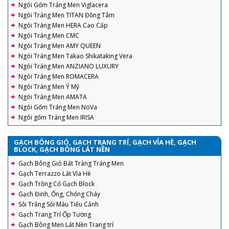
Ngói Gốm Tráng Men Viglacera
Ngói Tráng Men TITAN Đồng Tâm
Ngói Tráng Men HERA Cao Cấp
Ngói Tráng Men CMC
Ngói Tráng Men AMY QUEEN
Ngói Tráng Men Takao Shikataking Vera
Ngói Tráng Men ANZIANO LUXURY
Ngói Tráng Men ROMACERA
Ngói Tráng Men Ý Mỹ
Ngói Tráng Men AMATA
Ngói Gốm Tráng Men NoVa
Ngói gốm Tráng Men IRISA
GẠCH BÔNG GIÓ, GẠCH TRANG TRÍ, GẠCH VỈA HÈ, GẠCH
BLOCK, GẠCH BÔNG LÁT NỀN
Gạch Bông Gió Bát Tràng Tráng Men
Gạch Terrazzo Lát Vỉa Hè
Gạch Trồng Cỏ Gạch Block
Gạch Đinh, Ống, Chống Cháy
Sỏi Trắng Sỏi Màu Tiểu Cảnh
Gạch Trang Trí Ốp Tường
Gạch Bông Men Lát Nền Trang trí