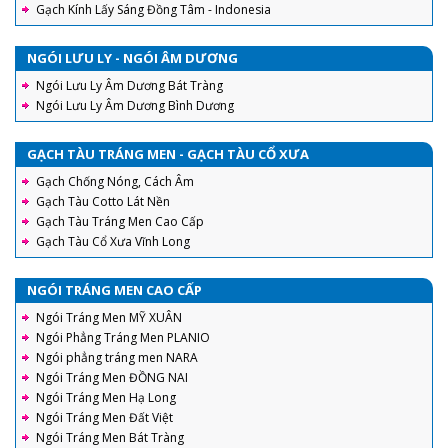
Gạch Kính Lấy Sáng Đồng Tâm - Indonesia
NGÓI LƯU LY - NGÓI ÂM DƯƠNG
Ngói Lưu Ly Âm Dương Bát Tràng
Ngói Lưu Ly Âm Dương Bình Dương
GẠCH TÀU TRÁNG MEN - GẠCH TÀU CỔ XƯA
Gạch Chống Nóng, Cách Âm
Gạch Tàu Cotto Lát Nền
Gạch Tàu Tráng Men Cao Cấp
Gạch Tàu Cổ Xưa Vĩnh Long
NGÓI TRÁNG MEN CAO CẤP
Ngói Tráng Men MỸ XUÂN
Ngói Phẳng Tráng Men PLANIO
Ngói phẳng tráng men NARA
Ngói Tráng Men ĐỒNG NAI
Ngói Tráng Men Hạ Long
Ngói Tráng Men Đất Việt
Ngói Tráng Men Bát Tràng