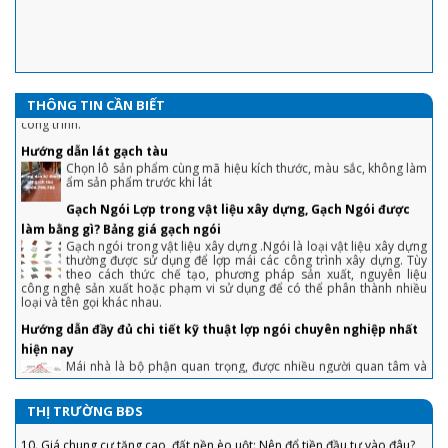
Ngói 16 v/m2 Gốm Mỹ : Hướng dẫn cách lợp đầy đủ, chi tiết nhất
Với sự ra đời của sản phẩm ngói 16 Indo và ngói 16 Việt Nam.
Công cty cổ phần Gốm Mỹ cam kết mang tới cho quý khách hàng
sự hài lòng về chất lượng cũng như nâng cao tính thẩm mỹ của
công trình.
1. Chiêu tránh sập bẫy khi mua nhà lần đầu tiết kiệm cả đống tiền
THÔNG TIN CẦN BIẾT
Hướng dẫn lát gạch tàu
Chọn lô sản phẩm cùng mã hiệu kích thước, màu sắc, không làm
2. Tuyệt chiêu trả giá nhà đất, mua 'hời' ăn lộc trăm triệu
ẩm sản phẩm trước khi lát
3. Chiêu bán nhà không cần qua môi giới, khách tranh hỏi được giá 'chốt'
Gạch Ngói Lợp trong vật liệu xây dựng, Gạch Ngói được
nhanh
làm bằng gì? Bảng giá gạch ngói
Gạch ngói trong vật liệu xây dựng .Ngói là loại vật liệu xây dựng
4. Sai lầm để đời khiến người vay tiền ngân hàng mua nhà phải “gánh nợ”
thường được sử dụng để lợp mái các công trình xây dựng. Tùy
theo cách thức chế tạo, phương pháp sản xuất, nguyên liệu
5. “Bỏng tay” với giá bán căn hộ ở TP. Hồ Chí Minh
công nghệ sản xuất hoặc phạm vi sử dụng để có thể phân thành nhiều
loại và tên gọi khác nhau.
6. Bất động sản tăng ưu đãi để thoát hàng "ế"
Hướng dẫn đầy đủ chi tiết kỹ thuật lợp ngói chuyên nghiệp nhất
7. Doanh nghiệp bất động sản huy động vốn lãi suất ‘không tưởng’, Bộ
hiện nay
Xây dựng nói gì?
Mái nhà là bộ phận quan trọng, được nhiều người quan tâm và
lưu ý khi thiết kế, thi công nhà ở. Để phát huy hết tính năng của
8. Dự án đủ pháp lý ra thị trường BĐS chỉ “đếm trên đầu ngón tay”
mái nhà, bạn cần biết cách lợp ngói đúng kỹ thuật
9. Nới room tín dụng, liệu xảy ra cơn sốt đất vào cuối năm?
Cách tính độ dốc mái ngói theo công thức đơn giản
Độ dốc mái ngói thường lớn hơn so với mái tôn và các loại mái
10. Giá chung cư tăng cao, đất nền èo uột: Nên đổ tiền đầu tư vào đâu?
THỊ TRƯỜNG BĐS
khác. Cụ thể, độ dốc mái ngói bao nhiêu là hợp lý, cách tính ra
sao? Mời bạn tham khảo trong bài viết dưới đây.
11. Tồn Kho Bất Động Sản Lớn