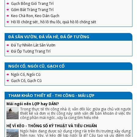
Gạch Bông Gió Trang Trí
Gốm Bát Tràng Trang Trí
Keo Chà Ron, Keo Dán Gạch
Hồ lô chống sét , hồ lô thu lôi, quả hồ lô chống sét
ĐÁ SÂN VƯỜN, ĐÁ VỈA HÈ, ĐÁ ỐP TƯỜNG
Đá Tự Nhiên Lát Sân Vườn
Đá Ốp Tường Trang Trí
NGÓI CỔ, NGÓI CŨ, GẠCH CỔ
Ngói Cổ, Ngói Cũ
Gạch Cổ, Gạch Cũ
THAM KHẢO THIẾT KẾ - THI CÔNG - MÁI LỢP
Mái ngói nên LỢP hay DÁN?
Trong thực tế thi công nhà ở, vẫn đôi lúc giữa gia chủ với người
thiết kế và đơn vị thi công nảy sinh vấn đề băn khoăn ở việc thi
công phần mái ngói...vậy ta cùng tìm hiểu nhé
HỆ VÌ KÈO - THÔNG SỐ KỸ THUẬT VÀ TIÊU CHUẨN
Ngói hiện đang được sử dụng rộng rãi trên thị trường xây dựng
hiện nay. Vậy, vì kéo để lợp ngói là gì? Cấu tạo và ưu điểm nổi