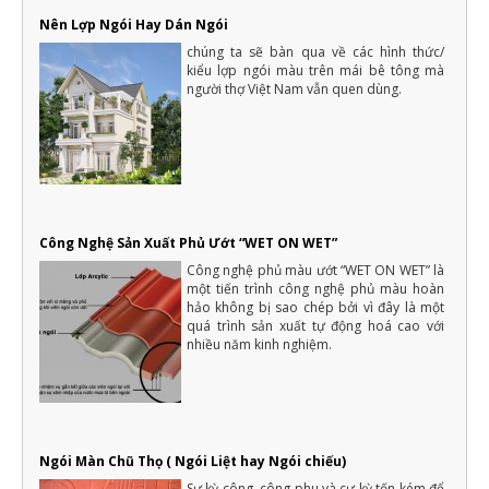
20 loại cây trồng trong nhà không cần ánh sáng dễ chăm sóc
Nên Lợp Ngói Hay Dán Ngói
Cây xanh rất cần ánh sáng cho sự sinh trưởng và phát triển. Tuy
vậy, vẫn có một số loại cây trồng không cần nhiều ánh sáng...
chúng ta sẽ bàn qua về các hình thức/
kiểu lợp ngói màu trên mái bê tông mà
Lợp ngói - Xu hướng kiểu mái lợp theo từng phong cách
người thợ Việt Nam vẫn quen dùng.
thiết kế nhà ở
Bên cạnh p hong tục tập quán và phong cách sống của từng
vùng miền, yêu cầu thiết kế nhà và thẩm mỹ của nhà ở còn ảnh
hưởng từ nhiều yếu tố khác trong đó có phong cách của gia chủ
16 cách tiết kiệm tiền để xây nhà hiệu quả và thông minh nhất
Một ngôi nhà là mơ ước của rất nhiều người, với mỗi người dân
Việt Nam thì việc xây dựng nhà ở là vấn đề quan trọng của cả
một đời người.
Công Nghệ Sản Xuất Phủ Ướt “WET ON WET”
Những điều cần biết khi xây nhà mới mà gia chủ cần phải nắm rõ
Công nghệ phủ màu ướt “WET ON WET” là
Xây nhà là việc trong đại của cả một đời người nên luôn cần có
một tiến trình công nghệ phủ màu hoàn
sự chuẩn bị kỹ càng, không thể nào làm qua loa
hảo không bị sao chép bởi vì đây là một
quá trình sản xuất tự động hoá cao với
nhiều năm kinh nghiệm.
Ngói Màn Chũ Thọ ( Ngói Liệt hay Ngói chiếu)
Sự kỳ công, công phu và cự kỳ tốn kém để