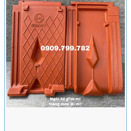
Ngói tráng men Prime - Đặc điểm, các mẫu ngói thông dụng và
hướng dẫn lợp ngói tráng men đúng tiêu chuẩn kỹ thuật nhất
Ngói Prime thông dụng trên thị trường gồm hai loại chính là ngói
Prime Hera cao cấp và Prime dòng S. Sản phẩm được sản xuất
trên công nghệ hiện đại, với nguyên liệu chính là đất sét, sau đó
được nung ở nhiệt độ rất cao nên ngói prime có nhiều ưu điểm nổi bật
nên ngói là sự lựa chọn hàng đầu cho mọi công trình.