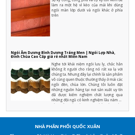
làm ra một hệ vì kèo của mái khi dùng
ngói màn lớp dưới và ngói khác ở phía
trên
Ngói Âm Dương Bình Dương Tráng Men | Ngói Lợp Nhà,
Đình Chùa Cao Cấp giá rẻ nhất Miền Nam
Nghe tới khái niệm ngói lưu ly, chắc hẳn
không ít người cho rằng nó rất xa lạ với
chúng ta. Nhưng đây lại chính là sản phẩm
vô cùng quen thuộc thường thấy ở mái các
ngôi đền, chùa lớn. Chúng tôi luôn đặt
những nguồn hàng tại nơi sản xuất uy tín
đã được kiểm nghiệm chất lượng qua
những đội ngũ có kinh nghiệm lâu năm về
sản xuât ngói tráng men (Chẳng hạn như
màu men phải đồng đều, chất lượng cốt
ngói phải đảm bảo độ cứng, tải trọng uốn,
độ bền với khí hậu... ) nếu đạt những yếu
tố trên chúng tôi mới xuất hàng.
NHÀ PHÂN PHỐI QUỐC XUÂN