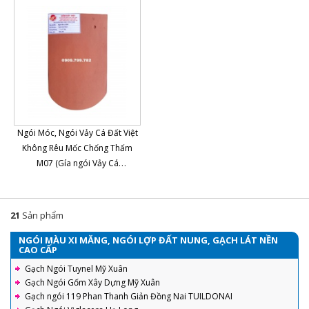
Ngói Móc, Ngói Vảy Cá Đất Việt
Không Rêu Mốc Chống Thấm
M07 (Gía ngói Vảy Cá
160x260mm Gốm Đất Việt
Quãng Ninh)
21
Sản phẩm
NGÓI MÀU XI MĂNG, NGÓI LỢP ĐẤT NUNG, GẠCH LÁT NỀN
CAO CẤP
Gạch Ngói Tuynel Mỹ Xuân
Gạch Ngói Gốm Xây Dựng Mỹ Xuân
Gạch ngói 119 Phan Thanh Giản Đồng Nai TUILDONAI