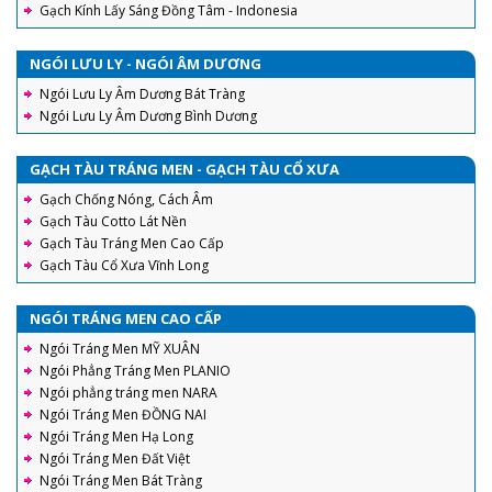
Gạch Kính Lấy Sáng Đồng Tâm - Indonesia
NGÓI LƯU LY - NGÓI ÂM DƯƠNG
Ngói Lưu Ly Âm Dương Bát Tràng
Ngói Lưu Ly Âm Dương Bình Dương
GẠCH TÀU TRÁNG MEN - GẠCH TÀU CỔ XƯA
Gạch Chống Nóng, Cách Âm
Gạch Tàu Cotto Lát Nền
Gạch Tàu Tráng Men Cao Cấp
Gạch Tàu Cổ Xưa Vĩnh Long
NGÓI TRÁNG MEN CAO CẤP
Ngói Tráng Men MỸ XUÂN
Ngói Phẳng Tráng Men PLANIO
Ngói phẳng tráng men NARA
Ngói Tráng Men ĐỒNG NAI
Ngói Tráng Men Hạ Long
Ngói Tráng Men Đất Việt
Ngói Tráng Men Bát Tràng