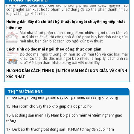
công nghệ sản xuất hoặc phạm vi sử dụng để có thể phân thành nhiều
loại và tên gọi khác nhau.
6. Bất động sản tăng ưu đãi để thoát hàng "ế"
Hướng dẫn đầy đủ chi tiết kỹ thuật lợp ngói chuyên nghiệp nhất
7. Doanh nghiệp bất động sản huy động vốn lãi suất ‘không tưởng’, Bộ
hiện nay
Xây dựng nói gì?
Mái nhà là bộ phận quan trọng, được nhiều người quan tâm và
lưu ý khi thiết kế, thi công nhà ở. Để phát huy hết tính năng của
8. Dự án đủ pháp lý ra thị trường BĐS chỉ “đếm trên đầu ngón tay”
mái nhà, bạn cần biết cách lợp ngói đúng kỹ thuật
9. Nới room tín dụng, liệu xảy ra cơn sốt đất vào cuối năm?
Cách tính độ dốc mái ngói theo công thức đơn giản
Độ dốc mái ngói thường lớn hơn so với mái tôn và các loại mái
10. Giá chung cư tăng cao, đất nền èo uột: Nên đổ tiền đầu tư vào đâu?
khác. Cụ thể, độ dốc mái ngói bao nhiêu là hợp lý, cách tính ra
sao? Mời bạn tham khảo trong bài viết dưới đây.
11. Tồn Kho Bất Động Sản Lớn
HƯỚNG DẪN CÁCH TÍNH DIỆN TÍCH MÁI NGÓI ĐƠN GIẢN VÀ CHÍNH
12. Nhà chung cư đang bị “thổi giá”?
XÁC NHẤT
Đối với một ngôi nhà, kiến trúc đóng vai trò quan trọng trong
13. Tập đoàn MSC đề xuất đầu tư “siêu cảng” quốc tế Cần Giờ – Cái Mép
việc tạo nét đẹp và tính thẩm mỹ cao.
gần 6 tỷ USD
Vì sao nên dùng sơn chống cháy trong xây dựng?
14. Đã xong móng nhà ga sân bay Long Thành, sẵn sàng khởi công
Không phải ngẫu nhiên mà sơn chống cháy được xem là phương
THỊ TRƯỜNG BĐS
pháp chống cháy thụ động mang đến hiệu quả cao
15. Nới room cho vay thấp khó giúp địa ốc phục hồi
THÔNG TIN CẦN BIẾT: MỘT SỐ CHÍNH SÁCH, QUY ĐỊNH MỚI
16. Bất động sản miền Tây Nam bộ giá còn mềm vì “điểm nghẽn” giao
CÓ HIỆU LỰC THÁNG 01/2019
thông
Từ tháng 1 năm 2019, nhiều chính sách mới có hiệu lực thi hành.
Văn phòng tổng hợp và giới thiệu một số nội dung sau:
17. Dự báo thị trường bất động sản TP.HCM từ nay đến cuối năm
Đất phi nông nghiệp có được xây nhà không?
Đất phi nông nghiệp là đất gì? Loại Đất phi nông nghiệp có được