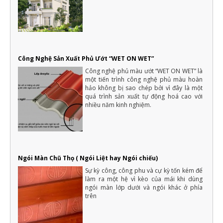
Xây nhà là việc trong đại của cả một đời người nên luôn cần có
sự chuẩn bị kỹ càng, không thể nào làm qua loa
Công Nghệ Sản Xuất Phủ Ướt “WET ON WET”
Công nghệ phủ màu ướt “WET ON WET” là
một tiến trình công nghệ phủ màu hoàn
hảo không bị sao chép bởi vì đây là một
quá trình sản xuất tự động hoá cao với
nhiều năm kinh nghiệm.
Ngói Màn Chũ Thọ ( Ngói Liệt hay Ngói chiếu)
Sự kỳ công, công phu và cự kỳ tốn kém để
làm ra một hệ vì kèo của mái khi dùng
ngói màn lớp dưới và ngói khác ở phía
trên