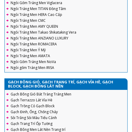
Ngói Gốm Tráng Men Viglacera
Ngói Tráng Men TITAN Đồng Tâm
Ngói Tráng Men HERA Cao Cấp
Ngói Tráng Men CMC
Ngói Tráng Men AMY QUEEN
Ngói Tráng Men Takao Shikataking Vera
Ngói Tráng Men ANZIANO LUXURY
Ngói Tráng Men ROMACERA
Ngói Tráng Men Ý Mỹ
Ngói Tráng Men AMATA
Ngói Gốm Tráng Men NoVa
Ngói gốm Tráng Men IRISA
GẠCH BÔNG GIÓ, GẠCH TRANG TRÍ, GẠCH VỈA HÈ, GẠCH
BLOCK, GẠCH BÔNG LÁT NỀN
Gạch Bông Gió Bát Tràng Tráng Men
Gạch Terrazzo Lát Vỉa Hè
Gạch Trồng Cỏ Gạch Block
Gạch Đinh, Ống, Chống Cháy
Sỏi Trắng Sỏi Màu Tiểu Cảnh
Gạch Trang Trí Ốp Tường
Gạch Bông Men Lát Nền Trang trí