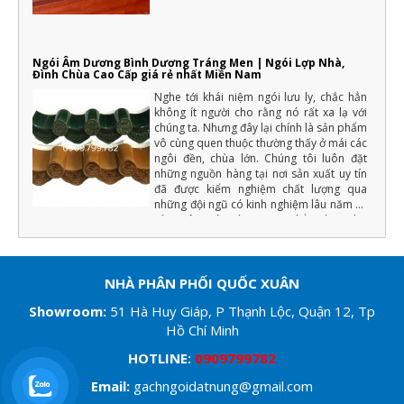
Ngói Âm Dương Bình Dương Tráng Men | Ngói Lợp Nhà,
Đình Chùa Cao Cấp giá rẻ nhất Miền Nam
Nghe tới khái niệm ngói lưu ly, chắc hẳn
không ít người cho rằng nó rất xa lạ với
chúng ta. Nhưng đây lại chính là sản phẩm
vô cùng quen thuộc thường thấy ở mái các
ngôi đền, chùa lớn. Chúng tôi luôn đặt
những nguồn hàng tại nơi sản xuất uy tín
đã được kiểm nghiệm chất lượng qua
những đội ngũ có kinh nghiệm lâu năm về
sản xuât ngói tráng men (Chẳng hạn như
màu men phải đồng đều, chất lượng cốt
ngói phải đảm bảo độ cứng, tải trọng uốn,
độ bền với khí hậu... ) nếu đạt những yếu
tố trên chúng tôi mới xuất hàng.
NHÀ PHÂN PHỐI QUỐC XUÂN
Showroom
:
51 Hà Huy Giáp, P Thạnh Lộc, Quận 12, Tp
Hồ Chí Minh
HOTLINE:
0909799782
Email:
gachngoidatnung@gmail.com