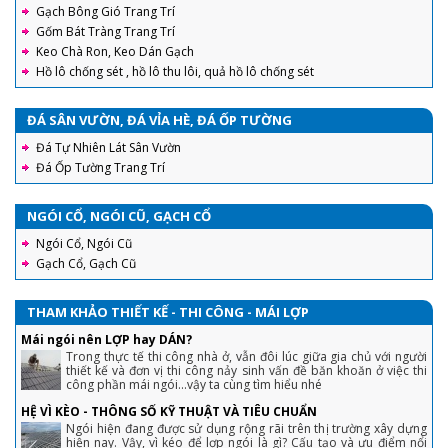
Gạch Bông Gió Trang Trí
Gốm Bát Tràng Trang Trí
Keo Chà Ron, Keo Dán Gạch
Hồ lô chống sét , hồ lô thu lôi, quả hồ lô chống sét
ĐÁ SÂN VƯỜN, ĐÁ VỈA HÈ, ĐÁ ỐP TƯỜNG
Đá Tự Nhiên Lát Sân Vườn
Đá Ốp Tường Trang Trí
NGÓI CỔ, NGÓI CŨ, GẠCH CỔ
Ngói Cổ, Ngói Cũ
Gạch Cổ, Gạch Cũ
THAM KHẢO THIẾT KẾ - THI CÔNG - MÁI LỢP
Mái ngói nên LỢP hay DÁN?
Trong thực tế thi công nhà ở, vẫn đôi lúc giữa gia chủ với người
thiết kế và đơn vị thi công nảy sinh vấn đề băn khoăn ở việc thi
công phần mái ngói...vậy ta cùng tìm hiểu nhé
HỆ VÌ KÈO - THÔNG SỐ KỸ THUẬT VÀ TIÊU CHUẨN
Ngói hiện đang được sử dụng rộng rãi trên thị trường xây dựng
hiện nay. Vậy, vì kéo để lợp ngói là gì? Cấu tạo và ưu điểm nổi