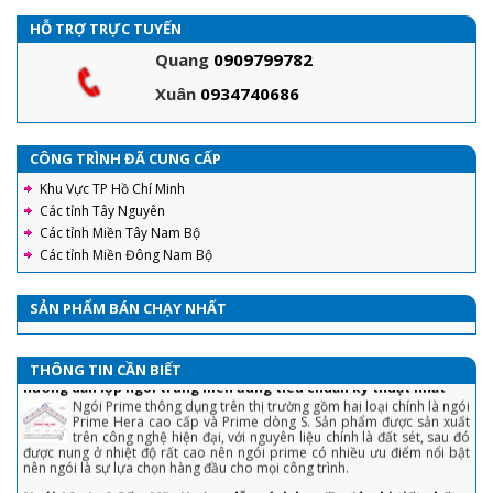
HỖ TRỢ TRỰC TUYẾN
Quang
0909799782
Xuân
0934740686
CÔNG TRÌNH ĐÃ CUNG CẤP
Khu Vực TP Hồ Chí Minh
Các tỉnh Tây Nguyên
Các tỉnh Miền Tây Nam Bộ
Các tỉnh Miền Đông Nam Bộ
SẢN PHẨM BÁN CHẠY NHẤT
Ngói tráng men Prime - Đặc điểm, các mẫu ngói thông dụng và
hướng dẫn lợp ngói tráng men đúng tiêu chuẩn kỹ thuật nhất
THÔNG TIN CẦN BIẾT
Ngói Prime thông dụng trên thị trường gồm hai loại chính là ngói
Prime Hera cao cấp và Prime dòng S. Sản phẩm được sản xuất
trên công nghệ hiện đại, với nguyên liệu chính là đất sét, sau đó
được nung ở nhiệt độ rất cao nên ngói prime có nhiều ưu điểm nổi bật
nên ngói là sự lựa chọn hàng đầu cho mọi công trình.
Ngói 16 v/m2 Gốm Mỹ : Hướng dẫn cách lợp đầy đủ, chi tiết nhất
Với sự ra đời của sản phẩm ngói 16 Indo và ngói 16 Việt Nam.