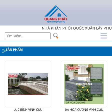
NHÀ PHÂN PHỐI QUỐC XUÂN LẤY PHƯƠNG
SẢN PHẨM
LỤC BÌNH VĨNH CỬU
ĐÁ HOA CƯƠNG VĨNH CỬU