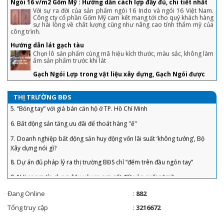
Công cty cổ phần Gốm Mỹ cam kết mang tới cho quý khách hàng
sự hài lòng về chất lượng cũng như nâng cao tính thẩm mỹ của
công trình.
1. Chiêu tránh sập bẫy khi mua nhà lần đầu tiết kiệm cả đống tiền
Hướng dẫn lát gạch tàu
Chọn lô sản phẩm cùng mã hiệu kích thước, màu sắc, không làm
2. Tuyệt chiêu trả giá nhà đất, mua 'hời' ăn lộc trăm triệu
ẩm sản phẩm trước khi lát
3. Chiêu bán nhà không cần qua môi giới, khách tranh hỏi được giá 'chốt'
Gạch Ngói Lợp trong vật liệu xây dựng, Gạch Ngói được
nhanh
làm bằng gì? Bảng giá gạch ngói
Gạch ngói trong vật liệu xây dựng .Ngói là loại vật liệu xây dựng
4. Sai lầm để đời khiến người vay tiền ngân hàng mua nhà phải “gánh nợ”
thường được sử dụng để lợp mái các công trình xây dựng. Tùy
theo cách thức chế tạo, phương pháp sản xuất, nguyên liệu
THỊ TRƯỜNG BĐS
5. “Bỏng tay” với giá bán căn hộ ở TP. Hồ Chí Minh
công nghệ sản xuất hoặc phạm vi sử dụng để có thể phân thành nhiều
loại và tên gọi khác nhau.
6. Bất động sản tăng ưu đãi để thoát hàng "ế"
Hướng dẫn đầy đủ chi tiết kỹ thuật lợp ngói chuyên nghiệp nhất
7. Doanh nghiệp bất động sản huy động vốn lãi suất ‘không tưởng’, Bộ
hiện nay
Xây dựng nói gì?
Mái nhà là bộ phận quan trọng, được nhiều người quan tâm và
lưu ý khi thiết kế, thi công nhà ở. Để phát huy hết tính năng của
8. Dự án đủ pháp lý ra thị trường BĐS chỉ “đếm trên đầu ngón tay”
mái nhà, bạn cần biết cách lợp ngói đúng kỹ thuật
9. Nới room tín dụng, liệu xảy ra cơn sốt đất vào cuối năm?
Cách tính độ dốc mái ngói theo công thức đơn giản
Độ dốc mái ngói thường lớn hơn so với mái tôn và các loại mái
10. Giá chung cư tăng cao, đất nền èo uột: Nên đổ tiền đầu tư vào đâu?
khác. Cụ thể, độ dốc mái ngói bao nhiêu là hợp lý, cách tính ra
sao? Mời bạn tham khảo trong bài viết dưới đây.
Đang Online
:
882
11. Tồn Kho Bất Động Sản Lớn
HƯỚNG DẪN CÁCH TÍNH DIỆN TÍCH MÁI NGÓI ĐƠN GIẢN VÀ CHÍNH
Tổng truy cập
:
3216672
12. Nhà chung cư đang bị “thổi giá”?
XÁC NHẤT
Đối với một ngôi nhà, kiến trúc đóng vai trò quan trọng trong