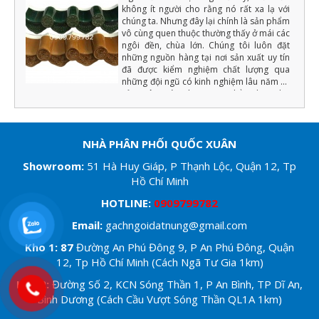
không ít người cho rằng nó rất xa lạ với
chúng ta. Nhưng đây lại chính là sản phẩm
vô cùng quen thuộc thường thấy ở mái các
ngôi đền, chùa lớn. Chúng tôi luôn đặt
những nguồn hàng tại nơi sản xuất uy tín
đã được kiểm nghiệm chất lượng qua
những đội ngũ có kinh nghiệm lâu năm về
sản xuât ngói tráng men (Chẳng hạn như
màu men phải đồng đều, chất lượng cốt
ngói phải đảm bảo độ cứng, tải trọng uốn,
độ bền với khí hậu... ) nếu đạt những yếu
tố trên chúng tôi mới xuất hàng.
NHÀ PHÂN PHỐI QUỐC XUÂN
Showroom
:
51 Hà Huy Giáp, P Thạnh Lộc, Quận 12, Tp
Hồ Chí Minh
HOTLINE:
0909799782
Email:
gachngoidatnung@gmail.com
Kho 1: 87
Đường An Phú Đông 9, P An Phú Đông, Quận
12, Tp Hồ Chí Minh (Cách Ngã Tư Gia 1km)
Kho 2:
Đường Số 2, KCN Sóng Thần 1, P An Bình, TP Dĩ An,
Bình Dương (Cách Cầu Vượt Sóng Thần QL1A 1km)