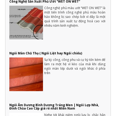
vậy, vẫn có một số loại cây trồng không cần nhiều ánh sáng...
Công Nghệ Sản Xuất Phủ Ướt “WET ON WET”
Lợp ngói - Xu hướng kiểu mái lợp theo từng phong cách
Công nghệ phủ màu ướt “WET ON WET” là
một tiến trình công nghệ phủ màu hoàn
thiết kế nhà ở
hảo không bị sao chép bởi vì đây là một
Bên cạnh p hong tục tập quán và phong cách sống của từng
vùng miền, yêu cầu thiết kế nhà và thẩm mỹ của nhà ở còn ảnh
quá trình sản xuất tự động hoá cao với
hưởng từ nhiều yếu tố khác trong đó có phong cách của gia chủ
nhiều năm kinh nghiệm.
16 cách tiết kiệm tiền để xây nhà hiệu quả và thông minh nhất
Một ngôi nhà là mơ ước của rất nhiều người, với mỗi người dân
Việt Nam thì việc xây dựng nhà ở là vấn đề quan trọng của cả
một đời người.
Những điều cần biết khi xây nhà mới mà gia chủ cần phải nắm rõ
Ngói Màn Chũ Thọ ( Ngói Liệt hay Ngói chiếu)
Xây nhà là việc trong đại của cả một đời người nên luôn cần có
sự chuẩn bị kỹ càng, không thể nào làm qua loa
Sự kỳ công, công phu và cự kỳ tốn kém để
làm ra một hệ vì kèo của mái khi dùng
ngói màn lớp dưới và ngói khác ở phía
trên
Ngói Âm Dương Bình Dương Tráng Men | Ngói Lợp Nhà,
Đình Chùa Cao Cấp giá rẻ nhất Miền Nam
Nghe tới khái niệm ngói lưu ly, chắc hẳn