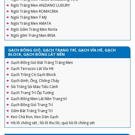
Ngói Tráng Men ANZIANO LUXURY
Ngói Tráng Men ROMACERA
Ngói Tráng Men Ý Mỹ
Ngói Tráng Men AMATA
Ngói Gốm Tráng Men NoVa
Ngói gốm Tráng Men IRISA
GẠCH BÔNG GIÓ, GẠCH TRANG TRÍ, GẠCH VỈA HÈ, GẠCH
BLOCK, GẠCH BÔNG LÁT NỀN
Gạch Bông Gió Bát Tràng Tráng Men
Gạch Terrazzo Lát Vỉa Hè
Gạch Trồng Cỏ Gạch Block
Gạch Đinh, Ống, Chống Cháy
Sỏi Trắng Sỏi Màu Tiểu Cảnh
Gạch Trang Trí Ốp Tường
Gạch Bông Men Lát Nền Trang trí
Gạch Bông Gió Trang Trí
Gốm Bát Tràng Trang Trí
Keo Chà Ron, Keo Dán Gạch
Hồ lô chống sét , hồ lô thu lôi, quả hồ lô chống sét