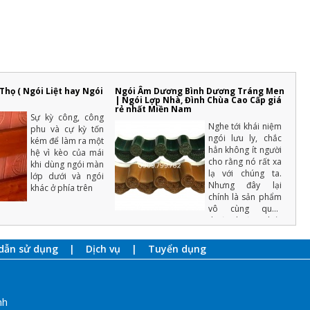
lợp theo từng phong cách
thiết kế nhà ở
Bên cạnh p hong tục tập
quán và phong cách
sống của từng vùng
miền, yêu cầu thiết kế nhà và
thẩm mỹ của nhà ở còn ảnh
hưởng từ nhiều yếu tố khác
trong đó có phong cách của gia
họ ( Ngói Liệt hay Ngói
Ngói Âm Dương Bình Dương Tráng Men
chủ
| Ngói Lợp Nhà, Đình Chùa Cao Cấp giá
rẻ nhất Miền Nam
16 cách tiết kiệm tiền để xây
Sự kỳ công, công
Nghe tới khái niệm
nhà hiệu quả và thông minh
phu và cự kỳ tốn
ngói lưu ly, chắc
nhất
kém để làm ra một
hẳn không ít người
Một ngôi nhà là mơ ước
hệ vì kèo của mái
cho rằng nó rất xa
của rất nhiều người, với
khi dùng ngói màn
mỗi người dân Việt Nam
lạ với chúng ta.
lớp dưới và ngói
thì việc xây dựng nhà ở là vấn đề
Nhưng đây lại
khác ở phía trên
quan trọng của cả một đời
chính là sản phẩm
người.
vô cùng quen
Những điều cần biết khi xây
thuộc thường thấy
ở mái các ngôi
nhà mới mà gia chủ cần phải
đền, chùa lớn.
nắm rõ
dẫn sử dụng
Dịch vụ
Tuyển dụng
Chúng tôi luôn đặt
Xây nhà là việc trong đại
những nguồn hàng
của cả một đời người
nên luôn cần có sự
tại nơi sản xuất uy
chuẩn bị kỹ càng, không thể nào
tín đã được kiểm
làm qua loa
nh
nghiệm chất lượng