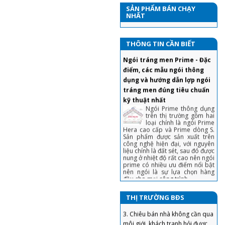
SẢN PHẨM BÁN CHẠY
NHẤT
THÔNG TIN CẦN BIẾT
Ngói tráng men Prime - Đặc
điểm, các mẫu ngói thông
dụng và hướng dẫn lợp ngói
tráng men đúng tiêu chuẩn
kỹ thuật nhất
Ngói Prime thông dụng
trên thị trường gồm hai
loại chính là ngói Prime
Hera cao cấp và Prime dòng S.
Sản phẩm được sản xuất trên
công nghệ hiện đại, với nguyên
liệu chính là đất sét, sau đó được
nung ở nhiệt độ rất cao nên ngói
1. Chiêu tránh sập bẫy khi mua
prime có nhiều ưu điểm nổi bật
nhà lần đầu tiết kiệm cả đống
nên ngói là sự lựa chọn hàng
tiền
đầu cho mọi công trình.
2. Tuyệt chiêu trả giá nhà đất,
Ngói 16 v/m2 Gốm Mỹ :
mua 'hời' ăn lộc trăm triệu
Hướng dẫn cách lợp đầy đủ,
THỊ TRƯỜNG BĐS
chi tiết nhất
3. Chiêu bán nhà không cần qua
Với sự ra đời của sản
môi giới, khách tranh hỏi được
phẩm ngói 16 Indo và
giá 'chốt' nhanh
ngói 16 Việt Nam. Công