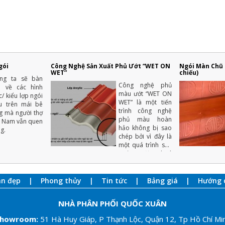
gói
Công Nghệ Sản Xuất Phủ Ướt “WET ON
Ngói Màn Chũ T
WET”
chiếu)
úng ta sẽ bàn
Công nghệ phủ
a về các hình
màu ướt “WET ON
c/ kiểu lợp ngói
WET” là một tiến
u trên mái bê
trình công nghệ
g mà người thợ
phủ màu hoàn
t Nam vẫn quen
hảo không bị sao
g.
chép bởi vì đây là
một quá trình sản
xuất tự động hoá
cao với nhiều năm
kinh nghiệm.
an đẹp
Phong thủy
Tin tức
Bảng giá
Hướng 
NHÀ PHÂN PHỐI QUỐC XUÂN
howroom
:
51 Hà Huy Giáp, P Thạnh Lộc, Quận 12, Tp Hồ Chí Mi