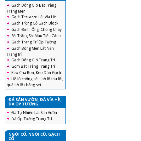
Gạch Bông Gió Bát Tràng
Tráng Men
Gạch Terrazzo Lát Vỉa Hè
Gạch Trồng Cỏ Gạch Block
Gạch Đinh, Ống, Chống Cháy
Sỏi Trắng Sỏi Màu Tiểu Cảnh
Gạch Trang Trí Ốp Tường
Gạch Bông Men Lát Nền
Trang trí
Gạch Bông Gió Trang Trí
Gốm Bát Tràng Trang Trí
Keo Chà Ron, Keo Dán Gạch
Hồ lô chống sét , hồ lô thu lôi,
quả hồ lô chống sét
ĐÁ SÂN VƯỜN, ĐÁ VỈA HÈ,
ĐÁ ỐP TƯỜNG
Đá Tự Nhiên Lát Sân Vườn
Đá Ốp Tường Trang Trí
NGÓI CỔ, NGÓI CŨ, GẠCH
CỔ