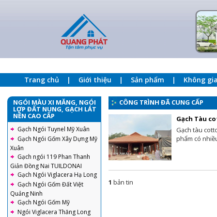
Trang chủ
Giới thiệu
Sản phẩm
Không gi
NGÓI MÀU XI MĂNG, NGÓI
CÔNG TRÌNH ĐÃ CUNG CẤP
LỢP ĐẤT NUNG, GẠCH LÁT
NỀN CAO CẤP
Gạch Tàu co
Gạch Ngói Tuynel Mỹ Xuân
Gạch tàu cott
phẩm có nhiều
Gạch Ngói Gốm Xây Dựng Mỹ
Xuân
Gạch ngói 119 Phan Thanh
Giản Đồng Nai TUILDONAI
Gạch Ngói Viglacera Hạ Long
1
bản tin
Gạch Ngói Gốm Đất Việt
Quảng Ninh
Gạch Ngói Gốm Mỹ
Ngói Viglacera Thăng Long