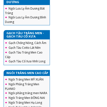
DƯƠNG
Ngói Lưu Ly Âm Dương Bát
Tràng
Ngói Lưu Ly Âm Dương Bình
Dương
GẠCH TÀU TRÁNG MEN -
GẠCH TÀU CỔ XƯA
Gạch Chống Nóng, Cách Âm
Gạch Tàu Cotto Lát Nền
Gạch Tàu Tráng Men Cao
Cấp
Gạch Tàu Cổ Xưa Vĩnh Long
NGÓI TRÁNG MEN CAO CẤP
Ngói Tráng Men MỸ XUÂN
Ngói Phẳng Tráng Men
PLANIO
Ngói phẳng tráng men NARA
Ngói Tráng Men ĐỒNG NAI
Ngói Tráng Men Hạ Long