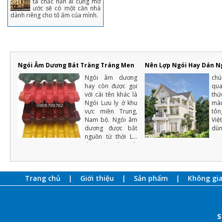
ta chắc hẳn ai cũng mơ
ước sẽ có một căn nhà
dành riêng cho tổ ấm của mình.
Ngói Âm Dương Bát Tràng Tráng Men
Nên Lợp Ngói Hay Dán N
Ngói âm dương
ch
hay còn được gọi
qu
với cái tên khác là
thứ
Ngói Lưu ly ở khu
mà
vực miền Trung,
tôn
Nam bộ. Ngói âm
Việ
dương được bắt
dùn
nguồn từ thời Lý,
thời Trần, thời Lê,
được sử dụng
nhiều tại đình
chùa, lăng tẩm,
Trang chủ
Giới thiệu
Sản phẩm
Không gi
hoàng cung ..v.v..
S