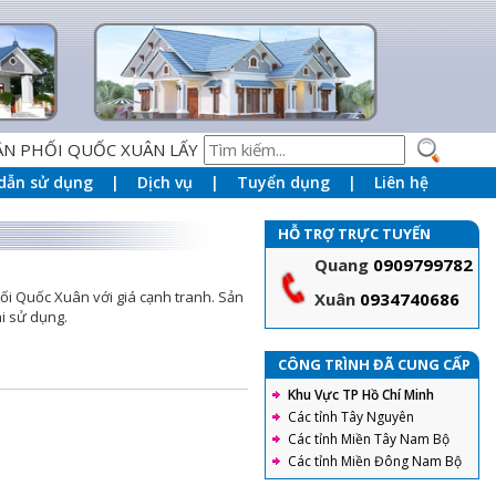
HỐI QUỐC XUÂN LẤY PHƯƠNG CHÂM "UY TIN - CHÂT LƯỢNG 
dẫn sử dụng
Dịch vụ
Tuyển dụng
Liên hệ
HỖ TRỢ TRỰC TUYẾN
Quang
0909799782
ối Quốc Xuân với giá cạnh tranh. Sản
Xuân
0934740686
i sử dụng.
CÔNG TRÌNH ĐÃ CUNG CẤP
Khu Vực TP Hồ Chí Minh
Các tỉnh Tây Nguyên
Các tỉnh Miền Tây Nam Bộ
Các tỉnh Miền Đông Nam Bộ