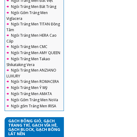
Ngói Tráng Men Đất Việt
Ngói Tráng Men Bát Tràng
Ngói Gốm Tráng Men
Viglacera
Ngói Tráng Men TITAN Đồng
Tâm
Ngói Tráng Men HERA Cao
Cấp
Ngói Tráng Men CMC
Ngói Tráng Men AMY QUEEN
Ngói Tráng Men Takao
Shikataking Vera
Ngói Tráng Men ANZIANO
LUXURY
Ngói Tráng Men ROMACERA
Ngói Tráng Men Ý Mỹ
Ngói Tráng Men AMATA
Ngói Gốm Tráng Men NoVa
Ngói gốm Tráng Men IRISA
GẠCH BÔNG GIÓ, GẠCH
TRANG TRÍ, GẠCH VỈA HÈ,
GẠCH BLOCK, GẠCH BÔNG
LÁT NỀN