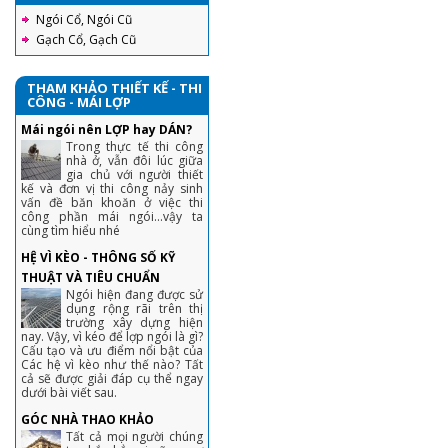
Ngói Cổ, Ngói Cũ
Gạch Cổ, Gạch Cũ
THAM KHẢO THIẾT KẾ - THI
CÔNG - MÁI LỢP
Mái ngói nên LỢP hay DÁN?
Trong thực tế thi công
nhà ở, vẫn đôi lúc giữa
gia chủ với người thiết
kế và đơn vị thi công nảy sinh
vấn đề băn khoăn ở việc thi
công phần mái ngói...vậy ta
cùng tìm hiểu nhé
HỆ VÌ KÈO - THÔNG SỐ KỸ
THUẬT VÀ TIÊU CHUẨN
Ngói hiện đang được sử
dụng rộng rãi trên thị
trường xây dựng hiện
nay. Vậy, vì kéo để lợp ngói là gì?
Cấu tạo và ưu điểm nổi bật của
Các hệ vì kèo như thế nào? Tất
cả sẽ được giải đáp cụ thể ngay
dưới bài viết sau.
GÓC NHÀ THAO KHẢO
Tất cả mọi người chúng