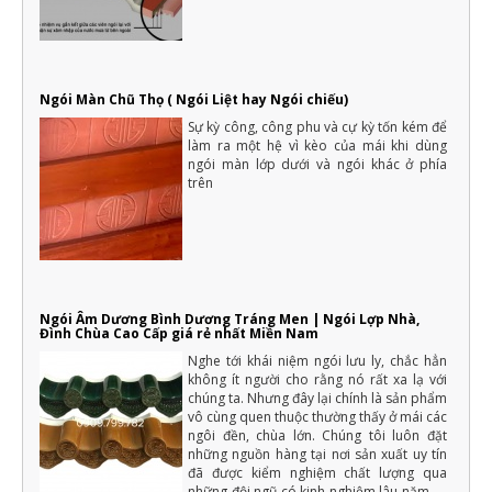
Ngói Màn Chũ Thọ ( Ngói Liệt hay Ngói chiếu)
Sự kỳ công, công phu và cự kỳ tốn kém để
làm ra một hệ vì kèo của mái khi dùng
ngói màn lớp dưới và ngói khác ở phía
trên
Ngói Âm Dương Bình Dương Tráng Men | Ngói Lợp Nhà,
Đình Chùa Cao Cấp giá rẻ nhất Miền Nam
Nghe tới khái niệm ngói lưu ly, chắc hẳn
không ít người cho rằng nó rất xa lạ với
chúng ta. Nhưng đây lại chính là sản phẩm
vô cùng quen thuộc thường thấy ở mái các
ngôi đền, chùa lớn. Chúng tôi luôn đặt
những nguồn hàng tại nơi sản xuất uy tín
đã được kiểm nghiệm chất lượng qua
những đội ngũ có kinh nghiệm lâu năm về