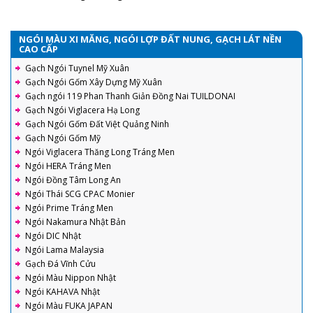
Đen)
NGÓI MÀU XI MĂNG, NGÓI LỢP ĐẤT NUNG, GẠCH LÁT NỀN
CAO CẤP
Gạch Ngói Tuynel Mỹ Xuân
Gạch Ngói Gốm Xây Dựng Mỹ Xuân
Gạch ngói 119 Phan Thanh Giản Đồng Nai TUILDONAI
Gạch Ngói Viglacera Hạ Long
Gạch Ngói Gốm Đất Việt Quảng Ninh
Gạch Ngói Gốm Mỹ
Ngói Viglacera Thăng Long Tráng Men
Ngói HERA Tráng Men
Ngói Đồng Tâm Long An
Ngói Thái SCG CPAC Monier
Ngói Prime Tráng Men
Ngói Nakamura Nhật Bản
Ngói DIC Nhật
Ngói Lama Malaysia
Gạch Đá Vĩnh Cửu
Ngói Màu Nippon Nhật
Ngói KAHAVA Nhật
Ngói Màu FUKA JAPAN