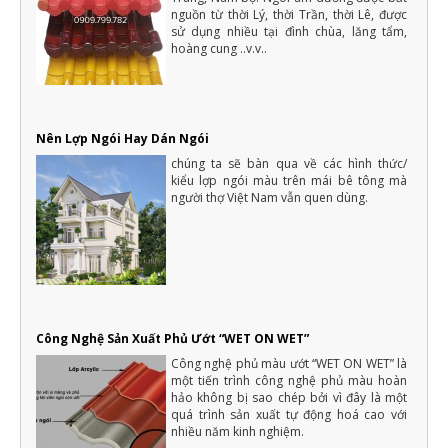
12. Nhà chung cư đang bị “thổi giá”?
nguồn từ thời Lý, thời Trần, thời Lê, được
sử dụng nhiều tại đình chùa, lăng tẩm,
13. Tập đoàn MSC đề xuất đầu tư “siêu cảng” quốc tế Cần Giờ – Cái Mép
hoàng cung ..v.v..
gần 6 tỷ USD
14. Đã xong móng nhà ga sân bay Long Thành, sẵn sàng khởi công
15. Nới room cho vay thấp khó giúp địa ốc phục hồi
Nên Lợp Ngói Hay Dán Ngói
16. Bất động sản miền Tây Nam bộ giá còn mềm vì “điểm nghẽn” giao
thông
chúng ta sẽ bàn qua về các hình thức/
kiểu lợp ngói màu trên mái bê tông mà
17. Dự báo thị trường bất động sản TP.HCM từ nay đến cuối năm
người thợ Việt Nam vẫn quen dùng.
Công Nghệ Sản Xuất Phủ Ướt “WET ON WET”
Công nghệ phủ màu ướt “WET ON WET” là
một tiến trình công nghệ phủ màu hoàn
hảo không bị sao chép bởi vì đây là một
quá trình sản xuất tự động hoá cao với
nhiều năm kinh nghiệm.