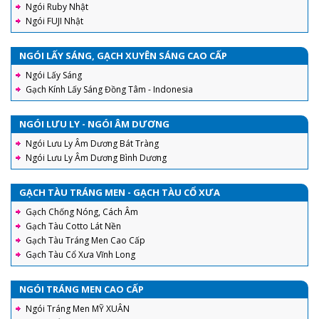
Ngói Ruby Nhật
Ngói FUJI Nhật
NGÓI LẤY SÁNG, GẠCH XUYÊN SÁNG CAO CẤP
Ngói Lấy Sáng
Gạch Kính Lấy Sáng Đồng Tâm - Indonesia
NGÓI LƯU LY - NGÓI ÂM DƯƠNG
Ngói Lưu Ly Âm Dương Bát Tràng
Ngói Lưu Ly Âm Dương Bình Dương
GẠCH TÀU TRÁNG MEN - GẠCH TÀU CỔ XƯA
Gạch Chống Nóng, Cách Âm
Gạch Tàu Cotto Lát Nền
Gạch Tàu Tráng Men Cao Cấp
Gạch Tàu Cổ Xưa Vĩnh Long
NGÓI TRÁNG MEN CAO CẤP
Ngói Tráng Men MỸ XUÂN