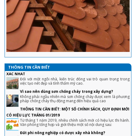
Hướng dẫn đầy đủ chi tiết kỹ thuật lợp ngói chuyên nghiệp nhất
hiện nay
Mái nhà là bộ phận quan trọng, được nhiều người quan tâm và
lưu ý khi thiết kế, thi công nhà ở. Để phát huy hết tính năng của
mái nhà, bạn cần biết cách lợp ngói đúng kỹ thuật
Cách tính độ dốc mái ngói theo công thức đơn giản
Độ dốc mái ngói thường lớn hơn so với mái tôn và các loại mái
khác. Cụ thể, độ dốc mái ngói bao nhiêu là hợp lý, cách tính ra
sao? Mời bạn tham khảo trong bài viết dưới đây.
HƯỚNG DẪN CÁCH TÍNH DIỆN TÍCH MÁI NGÓI ĐƠN GIẢN VÀ CHÍNH
XÁC NHẤT
Đối với một ngôi nhà, kiến trúc đóng vai trò quan trọng trong
THÔNG TIN CẦN BIẾT
việc tạo nét đẹp và tính thẩm mỹ cao.
Vì sao nên dùng sơn chống cháy trong xây dựng?
Không phải ngẫu nhiên mà sơn chống cháy được xem là phương
pháp chống cháy thụ động mang đến hiệu quả cao
THÔNG TIN CẦN BIẾT: MỘT SỐ CHÍNH SÁCH, QUY ĐỊNH MỚI
CÓ HIỆU LỰC THÁNG 01/2019
Từ tháng 1 năm 2019, nhiều chính sách mới có hiệu lực thi hành.
Văn phòng tổng hợp và giới thiệu một số nội dung sau:
Đất phi nông nghiệp có được xây nhà không?
Đất phi nông nghiệp là đất gì? Loại Đất phi nông nghiệp có được
xây nhà không? Khi mà hiện nay có không ít cá nhân, hộ gia đình
hoặc tổ chức có nhu cầu chuyển đổi đất phi nông nghiệp thành
đất ở để đem lại hiệu quả kinh tế cao hơn