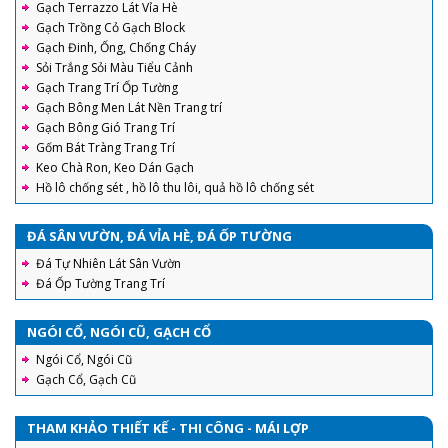
Gạch Terrazzo Lát Vỉa Hè
Gạch Trồng Cỏ Gạch Block
Gạch Đinh, Ống, Chống Cháy
Sỏi Trắng Sỏi Màu Tiểu Cảnh
Gạch Trang Trí Ốp Tường
Gạch Bông Men Lát Nền Trang trí
Gạch Bông Gió Trang Trí
Gốm Bát Tràng Trang Trí
Keo Chà Ron, Keo Dán Gạch
Hồ lô chống sét , hồ lô thu lôi, quả hồ lô chống sét
ĐÁ SÂN VƯỜN, ĐÁ VỈA HÈ, ĐÁ ỐP TƯỜNG
Đá Tự Nhiên Lát Sân Vườn
Đá Ốp Tường Trang Trí
NGÓI CỔ, NGÓI CŨ, GẠCH CỔ
Ngói Cổ, Ngói Cũ
Gạch Cổ, Gạch Cũ
THAM KHẢO THIẾT KẾ - THI CÔNG - MÁI LỢP