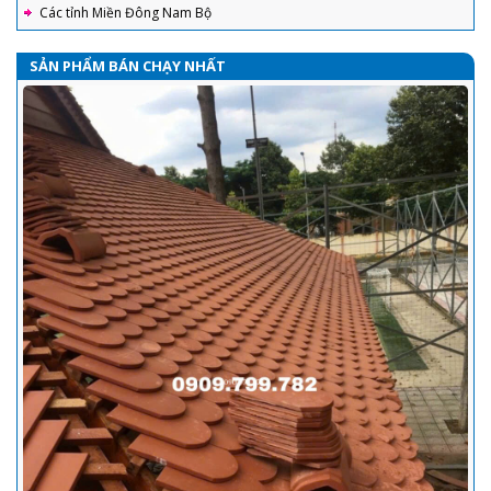
Các tỉnh Miền Đông Nam Bộ
SẢN PHẨM BÁN CHẠY NHẤT
Ngói tráng men Prime - Đặc điểm, các mẫu ngói thông dụng và
hướng dẫn lợp ngói tráng men đúng tiêu chuẩn kỹ thuật nhất
Ngói Prime thông dụng trên thị trường gồm hai loại chính là ngói
Prime Hera cao cấp và Prime dòng S. Sản phẩm được sản xuất
trên công nghệ hiện đại, với nguyên liệu chính là đất sét, sau đó
được nung ở nhiệt độ rất cao nên ngói prime có nhiều ưu điểm nổi bật
nên ngói là sự lựa chọn hàng đầu cho mọi công trình.
Ngói 16 v/m2 Gốm Mỹ : Hướng dẫn cách lợp đầy đủ, chi tiết nhất
Với sự ra đời của sản phẩm ngói 16 Indo và ngói 16 Việt Nam.
Công cty cổ phần Gốm Mỹ cam kết mang tới cho quý khách hàng
sự hài lòng về chất lượng cũng như nâng cao tính thẩm mỹ của
công trình.
Hướng dẫn lát gạch tàu
Chọn lô sản phẩm cùng mã hiệu kích thước, màu sắc, không làm
ẩm sản phẩm trước khi lát
Gạch Ngói Lợp trong vật liệu xây dựng, Gạch Ngói được
làm bằng gì? Bảng giá gạch ngói
Gạch ngói trong vật liệu xây dựng .Ngói là loại vật liệu xây dựng
thường được sử dụng để lợp mái các công trình xây dựng. Tùy
theo cách thức chế tạo, phương pháp sản xuất, nguyên liệu
công nghệ sản xuất hoặc phạm vi sử dụng để có thể phân thành nhiều
loại và tên gọi khác nhau.