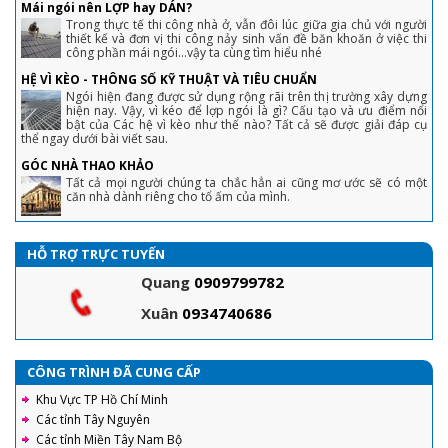
Mái ngói nên LỢP hay DÁN?
Trong thực tế thi công nhà ở, vẫn đôi lúc giữa gia chủ với người
thiết kế và đơn vị thi công nảy sinh vấn đề băn khoăn ở việc thi
công phần mái ngói...vậy ta cùng tìm hiểu nhé
HỆ VÌ KÈO - THÔNG SỐ KỸ THUẬT VÀ TIÊU CHUẨN
Ngói hiện đang được sử dụng rộng rãi trên thị trường xây dựng
hiện nay. Vậy, vì kéo để lợp ngói là gì? Cấu tạo và ưu điểm nổi
bật của Các hệ vì kèo như thế nào? Tất cả sẽ được giải đáp cụ
thể ngay dưới bài viết sau.
GÓC NHÀ THAO KHẢO
Tất cả mọi người chúng ta chắc hẳn ai cũng mơ ước sẽ có một
căn nhà dành riêng cho tổ ấm của mình.
HỖ TRỢ TRỰC TUYẾN
Quang
0909799782
Xuân
0934740686
CÔNG TRÌNH ĐÃ CUNG CẤP
Khu Vực TP Hồ Chí Minh
Các tỉnh Tây Nguyên
Các tỉnh Miền Tây Nam Bộ