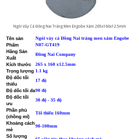
Ngói Vảy Cá Đồng Nai Tráng Men Engobe Xám 265x160x12.5mm
Tên sản
Ngói vảy cá Đồng Nai tráng men xám Engobe
Phẩm
N07-GT419
Hãng Sản
Đồng Nai Company
Xuất
Kích thước
265 x 160 x12.5mm
Trọng lượng
1.1 kg
Độ dốc tối
17 độ
thiểu
Độ dốc tối đa
90 độ
Độ dốc tối
30 độ - 35 độ
ưu
Phần phủ
Tối thiểu 160mm
(chồng mí)
Khoảng cách
90-100mm
mè
Số lượng
65 viên tùy theo khoảng cách mè