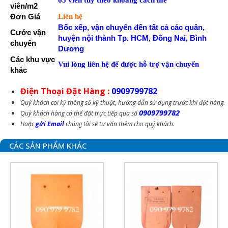
viên/m2
Đơn Giá
Liên hệ
Bốc xếp, vận chuyển đến tất cả các quân,
Cước vận
huyện nội thành Tp. HCM, Đồng Nai, Bình
chuyển
Dương
Các khu vực
Vui lòng liên hệ để được hỗ trợ vận chuyển
khác
Điện Thoại Đặt Hàng :
0909799782
Quý khách coi kỹ thông số kỹ thuật, hướng dẫn sử dụng trước khi đặt hàng.
0909799782
Quý khách hàng có thể đặt trực tiếp qua số
Hoặc
gửi Email
chúng tôi sẽ tư vấn thêm cho quý khách.
CÁC SẢN PHẨM KHÁC