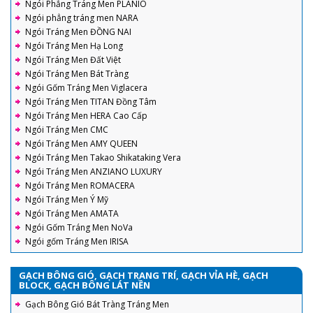
Ngói Phẳng Tráng Men PLANIO
Ngói phẳng tráng men NARA
Ngói Tráng Men ĐỒNG NAI
Ngói Tráng Men Hạ Long
Ngói Tráng Men Đất Việt
Ngói Tráng Men Bát Tràng
Ngói Gốm Tráng Men Viglacera
Ngói Tráng Men TITAN Đồng Tâm
Ngói Tráng Men HERA Cao Cấp
Ngói Tráng Men CMC
Ngói Tráng Men AMY QUEEN
Ngói Tráng Men Takao Shikataking Vera
Ngói Tráng Men ANZIANO LUXURY
Ngói Tráng Men ROMACERA
Ngói Tráng Men Ý Mỹ
Ngói Tráng Men AMATA
Ngói Gốm Tráng Men NoVa
Ngói gốm Tráng Men IRISA
GẠCH BÔNG GIÓ, GẠCH TRANG TRÍ, GẠCH VỈA HÈ, GẠCH
BLOCK, GẠCH BÔNG LÁT NỀN
Gạch Bông Gió Bát Tràng Tráng Men