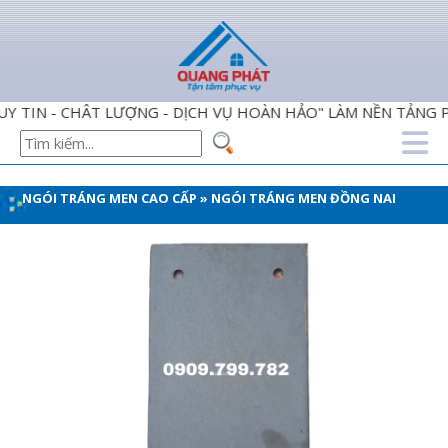
- CHÂT LƯỢNG - DỊCH VỤ HOÀN HẢO" LÀM NỀN TẢNG PHỤC 
NGÓI TRÁNG MEN CAO CẤP
»
NGÓI TRÁNG MEN ĐỒNG NAI