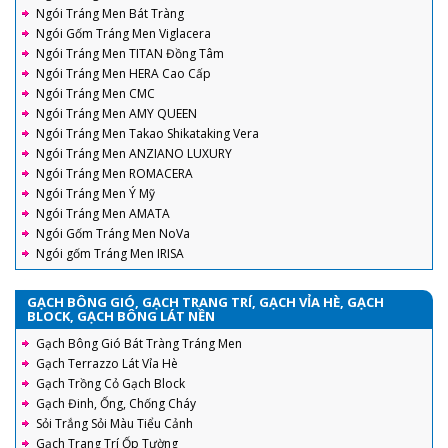
Ngói Tráng Men Bát Tràng
Ngói Gốm Tráng Men Viglacera
Ngói Tráng Men TITAN Đồng Tâm
Ngói Tráng Men HERA Cao Cấp
Ngói Tráng Men CMC
Ngói Tráng Men AMY QUEEN
Ngói Tráng Men Takao Shikataking Vera
Ngói Tráng Men ANZIANO LUXURY
Ngói Tráng Men ROMACERA
Ngói Tráng Men Ý Mỹ
Ngói Tráng Men AMATA
Ngói Gốm Tráng Men NoVa
Ngói gốm Tráng Men IRISA
GẠCH BÔNG GIÓ, GẠCH TRANG TRÍ, GẠCH VỈA HÈ, GẠCH
BLOCK, GẠCH BÔNG LÁT NỀN
Gạch Bông Gió Bát Tràng Tráng Men
Gạch Terrazzo Lát Vỉa Hè
Gạch Trồng Cỏ Gạch Block
Gạch Đinh, Ống, Chống Cháy
Sỏi Trắng Sỏi Màu Tiểu Cảnh
Gạch Trang Trí Ốp Tường