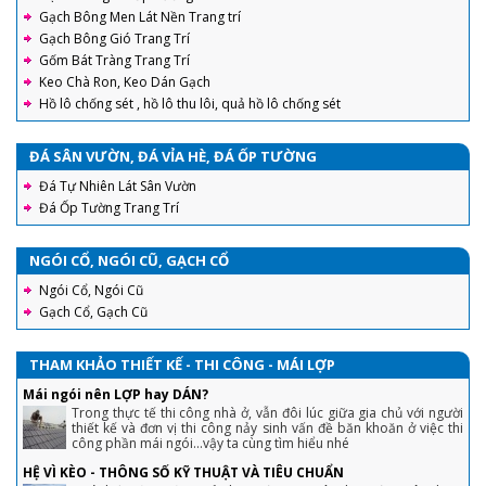
Gạch Bông Men Lát Nền Trang trí
Gạch Bông Gió Trang Trí
Gốm Bát Tràng Trang Trí
Keo Chà Ron, Keo Dán Gạch
Hồ lô chống sét , hồ lô thu lôi, quả hồ lô chống sét
ĐÁ SÂN VƯỜN, ĐÁ VỈA HÈ, ĐÁ ỐP TƯỜNG
Đá Tự Nhiên Lát Sân Vườn
Đá Ốp Tường Trang Trí
NGÓI CỔ, NGÓI CŨ, GẠCH CỔ
Ngói Cổ, Ngói Cũ
Gạch Cổ, Gạch Cũ
THAM KHẢO THIẾT KẾ - THI CÔNG - MÁI LỢP
Mái ngói nên LỢP hay DÁN?
Trong thực tế thi công nhà ở, vẫn đôi lúc giữa gia chủ với người
thiết kế và đơn vị thi công nảy sinh vấn đề băn khoăn ở việc thi
công phần mái ngói...vậy ta cùng tìm hiểu nhé
HỆ VÌ KÈO - THÔNG SỐ KỸ THUẬT VÀ TIÊU CHUẨN