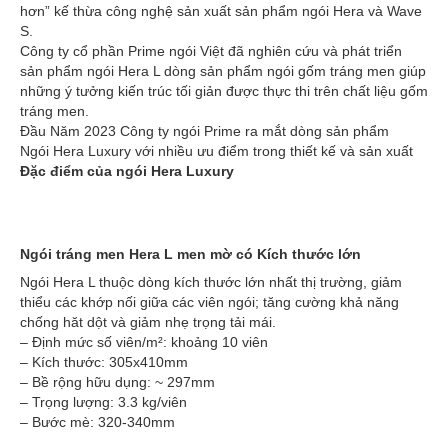
hơn” kế thừa công nghệ sản xuất sản phẩm ngói Hera và Wave
S.
Công ty cổ phần Prime ngói Việt đã nghiên cứu và phát triển
sản phẩm ngói Hera L dòng sản phẩm ngói gốm tráng men giúp
những ý tưởng kiến trúc tối giản được thực thi trên chất liệu gốm
tráng men.
Đầu Năm 2023 Công ty ngói Prime ra mắt dòng sản phẩm
Ngói
Hera Luxury
với nhiều ưu điểm trong thiết kế và sản xuất
Đặc điểm của ngói Hera Luxury
Ngói tráng men Hera L men mờ có Kích thước lớn
Ngói Hera L thuộc dòng kích thước lớn nhất thị trường, giảm
thiểu các khớp nối giữa các viên ngói; tăng cường khả năng
chống hăt dột và giảm nhẹ trọng tải mái.
– Định mức số viên/m²: khoảng 10 viên
– Kích thước: 305x410mm
– Bề rộng hữu dụng: ~ 297mm
– Trọng lượng: 3.3 kg/viên
– Bước mè: 320-340mm