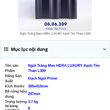
Ngói Tráng Men HERA LUXURY Xanh Tím Than L309
Mục lục nội dung
Tên sản
Ngói
Tráng Men HERA LUXURY Xanh Tím
Phẩm
Than L309
Hãng Sản
Gạch Ngói Prime
Xuất
Kích thước
305x410mm
Bề rộng hữu
297mm
dụng
Trọng lượng
3.7 kg
Số lượng
8