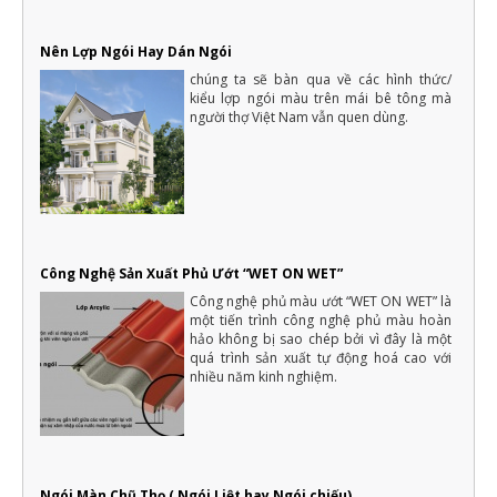
Cây xanh rất cần ánh sáng cho sự sinh trưởng và phát triển. Tuy
vậy, vẫn có một số loại cây trồng không cần nhiều ánh sáng...
Nên Lợp Ngói Hay Dán Ngói
Lợp ngói - Xu hướng kiểu mái lợp theo từng phong cách
thiết kế nhà ở
chúng ta sẽ bàn qua về các hình thức/
Bên cạnh p hong tục tập quán và phong cách sống của từng
kiểu lợp ngói màu trên mái bê tông mà
vùng miền, yêu cầu thiết kế nhà và thẩm mỹ của nhà ở còn ảnh
người thợ Việt Nam vẫn quen dùng.
hưởng từ nhiều yếu tố khác trong đó có phong cách của gia chủ
16 cách tiết kiệm tiền để xây nhà hiệu quả và thông minh nhất
Một ngôi nhà là mơ ước của rất nhiều người, với mỗi người dân
Việt Nam thì việc xây dựng nhà ở là vấn đề quan trọng của cả
một đời người.
Những điều cần biết khi xây nhà mới mà gia chủ cần phải nắm rõ
Xây nhà là việc trong đại của cả một đời người nên luôn cần có
sự chuẩn bị kỹ càng, không thể nào làm qua loa
Công Nghệ Sản Xuất Phủ Ướt “WET ON WET”
Công nghệ phủ màu ướt “WET ON WET” là
một tiến trình công nghệ phủ màu hoàn
hảo không bị sao chép bởi vì đây là một
quá trình sản xuất tự động hoá cao với
nhiều năm kinh nghiệm.
Ngói Màn Chũ Thọ ( Ngói Liệt hay Ngói chiếu)