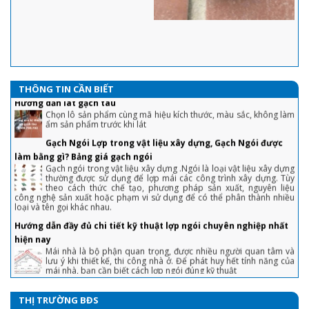
Ngói 16 v/m2 Gốm Mỹ : Hướng dẫn cách lợp đầy đủ, chi tiết nhất
Với sự ra đời của sản phẩm ngói 16 Indo và ngói 16 Việt Nam.
Công cty cổ phần Gốm Mỹ cam kết mang tới cho quý khách hàng
sự hài lòng về chất lượng cũng như nâng cao tính thẩm mỹ của
công trình.
1. Chiêu tránh sập bẫy khi mua nhà lần đầu tiết kiệm cả đống tiền
Hướng dẫn lát gạch tàu
Chọn lô sản phẩm cùng mã hiệu kích thước, màu sắc, không làm
2. Tuyệt chiêu trả giá nhà đất, mua 'hời' ăn lộc trăm triệu
ẩm sản phẩm trước khi lát
THÔNG TIN CẦN BIẾT
3. Chiêu bán nhà không cần qua môi giới, khách tranh hỏi được giá 'chốt'
Gạch Ngói Lợp trong vật liệu xây dựng, Gạch Ngói được
nhanh
làm bằng gì? Bảng giá gạch ngói
Gạch ngói trong vật liệu xây dựng .Ngói là loại vật liệu xây dựng
4. Sai lầm để đời khiến người vay tiền ngân hàng mua nhà phải “gánh nợ”
thường được sử dụng để lợp mái các công trình xây dựng. Tùy
theo cách thức chế tạo, phương pháp sản xuất, nguyên liệu
5. “Bỏng tay” với giá bán căn hộ ở TP. Hồ Chí Minh
công nghệ sản xuất hoặc phạm vi sử dụng để có thể phân thành nhiều
loại và tên gọi khác nhau.
6. Bất động sản tăng ưu đãi để thoát hàng "ế"
Hướng dẫn đầy đủ chi tiết kỹ thuật lợp ngói chuyên nghiệp nhất
7. Doanh nghiệp bất động sản huy động vốn lãi suất ‘không tưởng’, Bộ
hiện nay
Xây dựng nói gì?
Mái nhà là bộ phận quan trọng, được nhiều người quan tâm và
lưu ý khi thiết kế, thi công nhà ở. Để phát huy hết tính năng của
8. Dự án đủ pháp lý ra thị trường BĐS chỉ “đếm trên đầu ngón tay”
mái nhà, bạn cần biết cách lợp ngói đúng kỹ thuật
9. Nới room tín dụng, liệu xảy ra cơn sốt đất vào cuối năm?
Cách tính độ dốc mái ngói theo công thức đơn giản
Độ dốc mái ngói thường lớn hơn so với mái tôn và các loại mái
10. Giá chung cư tăng cao, đất nền èo uột: Nên đổ tiền đầu tư vào đâu?
khác. Cụ thể, độ dốc mái ngói bao nhiêu là hợp lý, cách tính ra
sao? Mời bạn tham khảo trong bài viết dưới đây.
11. Tồn Kho Bất Động Sản Lớn
HƯỚNG DẪN CÁCH TÍNH DIỆN TÍCH MÁI NGÓI ĐƠN GIẢN VÀ CHÍNH
THỊ TRƯỜNG BĐS
12. Nhà chung cư đang bị “thổi giá”?