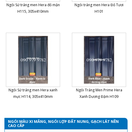
Ngói Sứ tráng men Hera đỏ mận
Ngói tráng men Hera Đỏ Tươi
H115, 305x410mm
H101
Ngói Sứ tráng men Hera xanh
Ngói Tráng Men Prime Hera
mực H114, 305x410mm
Xanh Dương Đậm H109
NGÓI MÀU XI MĂNG, NGÓI LỢP ĐẤT NUNG, GẠCH LÁT NỀN
CAO CẤP