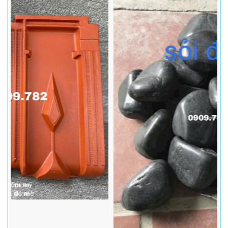
Ngói tráng men Prime - Đặc điểm, các mẫu ngói thông dụng và
hướng dẫn lợp ngói tráng men đúng tiêu chuẩn kỹ thuật nhất
Ngói Prime thông dụng trên thị trường gồm hai loại chính là ngói
Prime Hera cao cấp và Prime dòng S. Sản phẩm được sản xuất
trên công nghệ hiện đại, với nguyên liệu chính là đất sét, sau đó
được nung ở nhiệt độ rất cao nên ngói prime có nhiều ưu điểm nổi bật
nên ngói là sự lựa chọn hàng đầu cho mọi công trình.