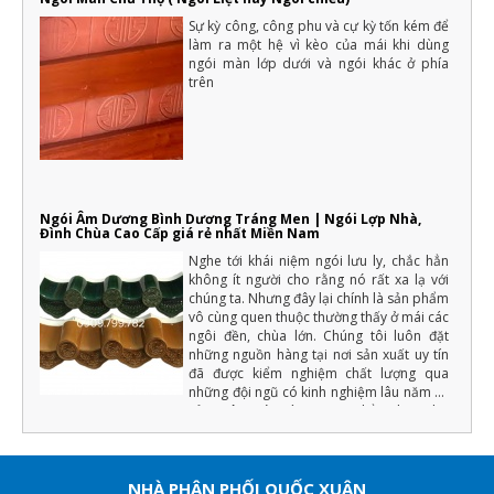
Sự kỳ công, công phu và cự kỳ tốn kém để
làm ra một hệ vì kèo của mái khi dùng
ngói màn lớp dưới và ngói khác ở phía
trên
Ngói Âm Dương Bình Dương Tráng Men | Ngói Lợp Nhà,
Đình Chùa Cao Cấp giá rẻ nhất Miền Nam
Nghe tới khái niệm ngói lưu ly, chắc hẳn
không ít người cho rằng nó rất xa lạ với
chúng ta. Nhưng đây lại chính là sản phẩm
vô cùng quen thuộc thường thấy ở mái các
ngôi đền, chùa lớn. Chúng tôi luôn đặt
những nguồn hàng tại nơi sản xuất uy tín
đã được kiểm nghiệm chất lượng qua
những đội ngũ có kinh nghiệm lâu năm về
sản xuât ngói tráng men (Chẳng hạn như
màu men phải đồng đều, chất lượng cốt
ngói phải đảm bảo độ cứng, tải trọng uốn,
độ bền với khí hậu... ) nếu đạt những yếu
tố trên chúng tôi mới xuất hàng.
NHÀ PHÂN PHỐI QUỐC XUÂN