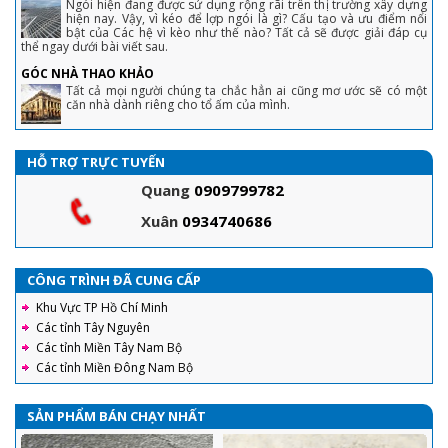
Ngói hiện đang được sử dụng rộng rãi trên thị trường xây dựng
hiện nay. Vậy, vì kéo để lợp ngói là gì? Cấu tạo và ưu điểm nổi
bật của Các hệ vì kèo như thế nào? Tất cả sẽ được giải đáp cụ
thể ngay dưới bài viết sau.
GÓC NHÀ THAO KHẢO
Tất cả mọi người chúng ta chắc hẳn ai cũng mơ ước sẽ có một
căn nhà dành riêng cho tổ ấm của mình.
HỖ TRỢ TRỰC TUYẾN
Quang
0909799782
Xuân
0934740686
CÔNG TRÌNH ĐÃ CUNG CẤP
Khu Vực TP Hồ Chí Minh
Các tỉnh Tây Nguyên
Các tỉnh Miền Tây Nam Bộ
Các tỉnh Miền Đông Nam Bộ
SẢN PHẨM BÁN CHẠY NHẤT