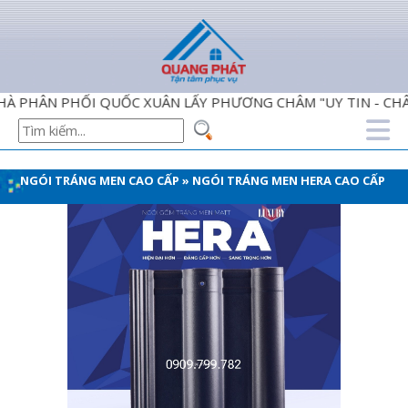
 PHỐI QUỐC XUÂN LẤY PHƯƠNG CHÂM "UY TIN - CHÂT LƯỢN
NGÓI TRÁNG MEN CAO CẤP
»
NGÓI TRÁNG MEN HERA CAO CẤP