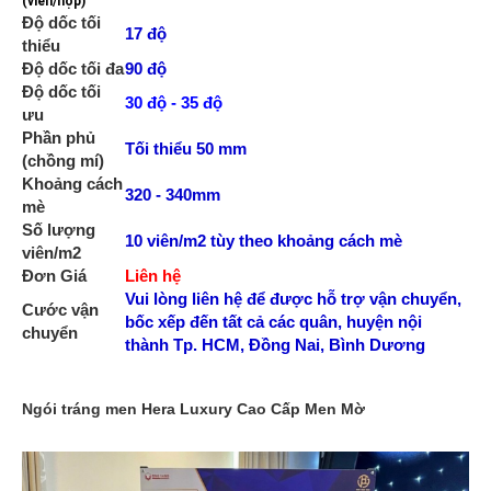
(viên/hộp)
Độ dốc tối
17 độ
thiểu
Độ dốc tối đa
90 độ
Độ dốc tối
30 độ - 35 độ
ưu
Phần phủ
Tối thiểu 50 mm
(chồng mí)
Khoảng cách
320 - 340mm
mè
Số lượng
10 viên/m2 tùy theo khoảng cách mè
viên/m2
Đơn Giá
Liên hệ
Vui lòng liên hệ để được hỗ trợ vận chuyển,
Cước vận
b
ốc xếp
đến tất cả các quân, huyện nội
chuyển
thành Tp. HCM, Đồng Nai, Bình Dương
Ngói tráng men Hera Luxury Cao Cấp Men Mờ