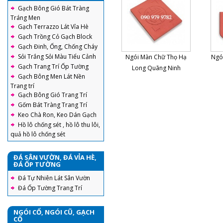
Gạch Bông Gió Bát Tràng
Tráng Men
Gạch Terrazzo Lát Vỉa Hè
Gạch Trồng Cỏ Gạch Block
Gạch Đinh, Ống, Chống Cháy
Sỏi Trắng Sỏi Màu Tiểu Cảnh
Ngói Màn Chữ Thọ Hạ
Ngó
Gạch Trang Trí Ốp Tường
Long Quãng Ninh
Gạch Bông Men Lát Nền
Trang trí
Gạch Bông Gió Trang Trí
Gốm Bát Tràng Trang Trí
Keo Chà Ron, Keo Dán Gạch
Hồ lô chống sét , hồ lô thu lôi,
quả hồ lô chống sét
ĐÁ SÂN VƯỜN, ĐÁ VỈA HÈ,
ĐÁ ỐP TƯỜNG
Đá Tự Nhiên Lát Sân Vườn
Đá Ốp Tường Trang Trí
NGÓI CỔ, NGÓI CŨ, GẠCH
CỔ