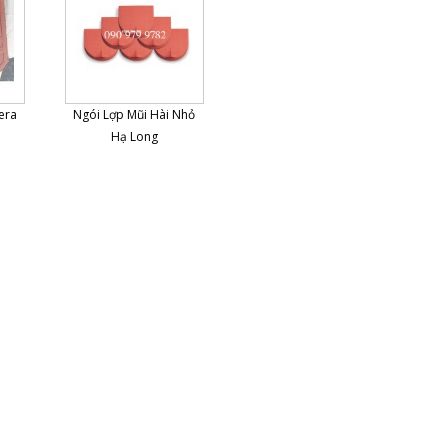
Đất phi nông nghiệp có được
xây nhà không?
Đất phi nông nghiệp là
đất gì? Loại Đất phi
nông nghiệp có được
xây nhà không? Khi mà hiện nay
có không ít cá nhân, hộ gia đình
hoặc tổ chức có nhu cầu chuyển
era
Ngói Lợp Mũi Hài Nhỏ
đổi đất phi nông nghiệp thành
Hạ Long
đất ở để đem lại hiệu quả kinh tế
cao hơn
Kích thước quầy bar bếp
đúng tiêu chuẩn cho gia đình
Tủ bếp kết hợp quầy
bar là một trong những
thiết kế nội thất được
nhiều gia đình quan tâm. Sự có
mặt của một quầy bar trong nhà
sẽ tạo nên một không gian thư
giãn cho các thành viên trong
gia đình cũng như để tiếp khách
Hướng dẫn cách đọc bản vẽ
xây dựng chi tiết, dễ hiểu
nhất
Cách đọc bản vẽ xây
dựng đối với các KTS, Kỹ
sư là một việc bình
thường, nhưng với những người