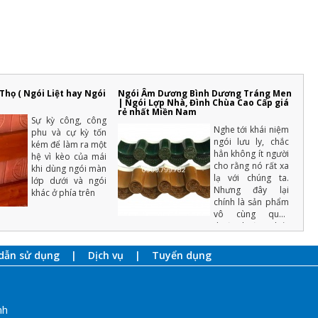
mỗi người dân Việt Nam
thì việc xây dựng nhà ở là vấn đề
quan trọng của cả một đời
người.
Những điều cần biết khi xây
nhà mới mà gia chủ cần phải
nắm rõ
họ ( Ngói Liệt hay Ngói
Ngói Âm Dương Bình Dương Tráng Men
Xây nhà là việc trong đại
| Ngói Lợp Nhà, Đình Chùa Cao Cấp giá
của cả một đời người
rẻ nhất Miền Nam
nên luôn cần có sự
Sự kỳ công, công
chuẩn bị kỹ càng, không thể nào
Nghe tới khái niệm
phu và cự kỳ tốn
làm qua loa
ngói lưu ly, chắc
kém để làm ra một
hẳn không ít người
hệ vì kèo của mái
cho rằng nó rất xa
khi dùng ngói màn
lạ với chúng ta.
lớp dưới và ngói
Nhưng đây lại
khác ở phía trên
chính là sản phẩm
vô cùng quen
thuộc thường thấy
ở mái các ngôi
đền, chùa lớn.
dẫn sử dụng
Dịch vụ
Tuyển dụng
Chúng tôi luôn đặt
những nguồn hàng
tại nơi sản xuất uy
tín đã được kiểm
nh
nghiệm chất lượng