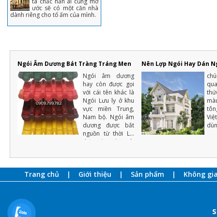
ta chắc hẳn ai cũng mơ
ước sẽ có một căn nhà
dành riêng cho tổ ấm của mình.
Ngói Âm Dương Bát Tràng Tráng Men
Nên Lợp Ngói Hay Dán N
Ngói âm dương
ch
hay còn được gọi
qu
với cái tên khác là
thứ
Ngói Lưu ly ở khu
mà
vực miền Trung,
tôn
Nam bộ. Ngói âm
Việ
dương được bắt
dùn
nguồn từ thời Lý,
thời Trần, thời Lê,
được sử dụng
nhiều tại đình
chùa, lăng tẩm,
Trang chủ
Giới thiệu
Sản phẩm
Không gi
hoàng cung ..v.v..
S