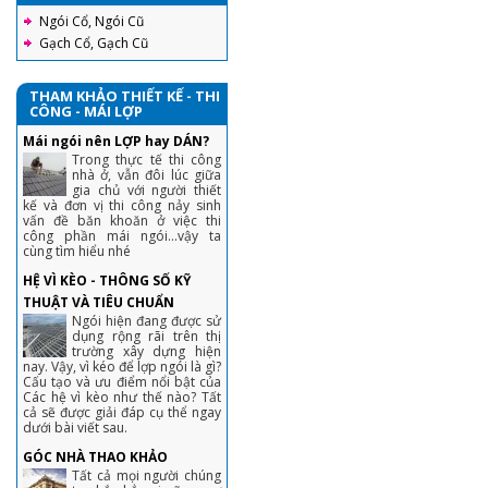
Ngói Cổ, Ngói Cũ
Gạch Cổ, Gạch Cũ
THAM KHẢO THIẾT KẾ - THI
CÔNG - MÁI LỢP
Mái ngói nên LỢP hay DÁN?
Trong thực tế thi công
nhà ở, vẫn đôi lúc giữa
gia chủ với người thiết
kế và đơn vị thi công nảy sinh
vấn đề băn khoăn ở việc thi
công phần mái ngói...vậy ta
cùng tìm hiểu nhé
HỆ VÌ KÈO - THÔNG SỐ KỸ
THUẬT VÀ TIÊU CHUẨN
Ngói hiện đang được sử
dụng rộng rãi trên thị
trường xây dựng hiện
nay. Vậy, vì kéo để lợp ngói là gì?
Cấu tạo và ưu điểm nổi bật của
Các hệ vì kèo như thế nào? Tất
cả sẽ được giải đáp cụ thể ngay
dưới bài viết sau.
GÓC NHÀ THAO KHẢO
Tất cả mọi người chúng