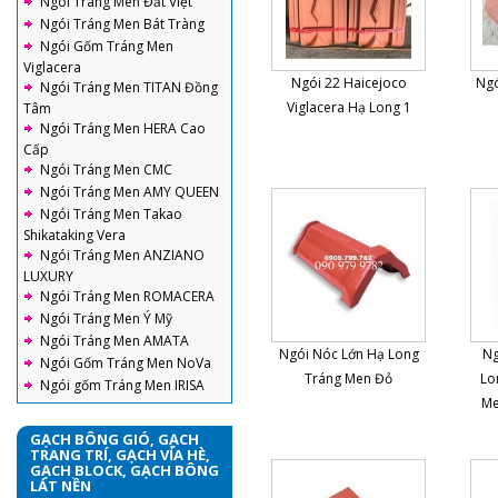
Ngói Tráng Men Đất Việt
Ngói Tráng Men Bát Tràng
Ngói Gốm Tráng Men
Viglacera
Ngói 22 Haicejoco
Ngó
Ngói Tráng Men TITAN Đồng
Viglacera Hạ Long 1
Tâm
Ngói Tráng Men HERA Cao
Cấp
Ngói Tráng Men CMC
Ngói Tráng Men AMY QUEEN
Ngói Tráng Men Takao
Shikataking Vera
Ngói Tráng Men ANZIANO
LUXURY
Ngói Tráng Men ROMACERA
Ngói Tráng Men Ý Mỹ
Ngói Tráng Men AMATA
Ngói Nóc Lớn Hạ Long
Ng
Ngói Gốm Tráng Men NoVa
Tráng Men Đỏ
Lo
Ngói gốm Tráng Men IRISA
Me
GẠCH BÔNG GIÓ, GẠCH
TRANG TRÍ, GẠCH VỈA HÈ,
GẠCH BLOCK, GẠCH BÔNG
LÁT NỀN