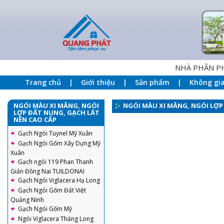
NHÀ PHÂN PHỐI Q
Trang chủ
Giới thiệu
Sản phẩm
Không gi
NGÓI MÀU XI MĂNG, NGÓI
NGÓI MÀU XI MĂNG, NGÓI LỢP
LỢP ĐẤT NUNG, GẠCH LÁT
NỀN CAO CẤP
Gạch Ngói Tuynel Mỹ Xuân
Gạch Ngói Gốm Xây Dựng Mỹ
Xuân
Gạch ngói 119 Phan Thanh
Giản Đồng Nai TUILDONAI
Gạch Ngói Viglacera Hạ Long
Gạch Ngói Gốm Đất Việt
Quảng Ninh
Gạch Ngói Gốm Mỹ
Ngói Viglacera Thăng Long