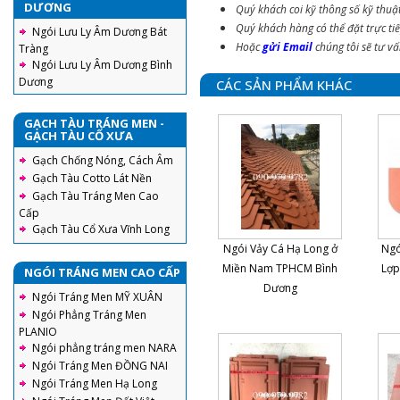
DƯƠNG
Quý khách coi kỹ thông số kỹ thuậ
Quý khách hàng có thể đặt trực ti
Ngói Lưu Ly Âm Dương Bát
Hoặc
gửi Email
chúng tôi sẽ tư v
Tràng
Ngói Lưu Ly Âm Dương Bình
Dương
CÁC SẢN PHẨM KHÁC
GẠCH TÀU TRÁNG MEN -
GẠCH TÀU CỔ XƯA
Gạch Chống Nóng, Cách Âm
Gạch Tàu Cotto Lát Nền
Gạch Tàu Tráng Men Cao
Cấp
Gạch Tàu Cổ Xưa Vĩnh Long
Ngói Vảy Cá Hạ Long ở
Ngó
Miền Nam TPHCM Bình
Lợp
NGÓI TRÁNG MEN CAO CẤP
Dương
Ngói Tráng Men MỸ XUÂN
Ngói Phẳng Tráng Men
PLANIO
Ngói phẳng tráng men NARA
Ngói Tráng Men ĐỒNG NAI
Ngói Tráng Men Hạ Long