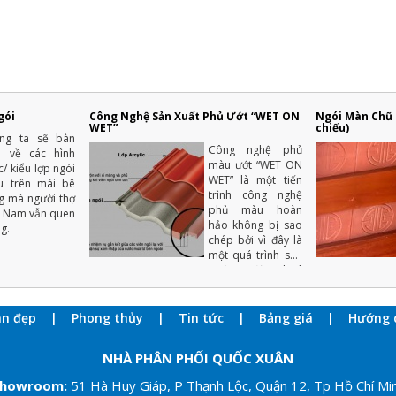
gói
Công Nghệ Sản Xuất Phủ Ướt “WET ON
Ngói Màn Chũ T
WET”
chiếu)
úng ta sẽ bàn
Công nghệ phủ
a về các hình
màu ướt “WET ON
c/ kiểu lợp ngói
WET” là một tiến
u trên mái bê
trình công nghệ
g mà người thợ
phủ màu hoàn
t Nam vẫn quen
hảo không bị sao
g.
chép bởi vì đây là
một quá trình sản
xuất tự động hoá
cao với nhiều năm
kinh nghiệm.
an đẹp
Phong thủy
Tin tức
Bảng giá
Hướng 
NHÀ PHÂN PHỐI QUỐC XUÂN
howroom
:
51 Hà Huy Giáp, P Thạnh Lộc, Quận 12, Tp Hồ Chí Mi