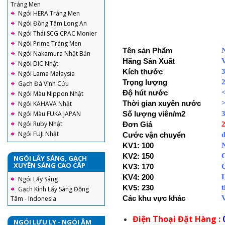
Tráng Men
Ngói HERA Tráng Men
Ngói Đồng Tâm Long An
Ngói Thái SCG CPAC Monier
Ngói Prime Tráng Men
Tên sản Phẩm
Ngói Nakamura Nhật Bản
Hãng Sản Xuất
Ngói DIC Nhật
Kích thước
3
Ngói Lama Malaysia
Trọng lượng
2
Gạch Đá Vĩnh Cửu
Độ hút nước
Ngói Màu Nippon Nhật
Thời gian xuyên nước
>
Ngói KAHAVA Nhật
Ngói Màu FUKA JAPAN
Số lượng viên/m2
3
Ngói Ruby Nhật
Đơn Giá
Ngói FUJI Nhật
Cước vận chuyển
đ
KV1: 100
KV2: 150
NGÓI LẤY SÁNG, GẠCH
XUYÊN SÁNG CAO CẤP
KV3: 170
Q
KV4: 200
Ngói Lấy Sáng
KV5: 230
t
Gạch Kính Lấy Sáng Đồng
Các khu vực khác
V
Tâm - Indonesia
Điện Thoại Đặt Hàng :
NGÓI LƯU LY - NGÓI ÂM