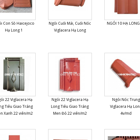
i Con Sò Haicejoco
Ngói Cuối Mái, Cuối Nóc
NGÓI 10 HẠ LONG
Hạ Long 1
Viglacera Hạ Long
ói 22 Viglacera Hạ
Ngói 22 Viglacera Hạ
Ngói Nóc Trung
ng Tiêu Giao Tráng
Long Tiêu Giao Tráng
Viglacera Hạ Lo
n Xanh 22 viên/m2
Men Đỏ 22 viên/m2
4v/md