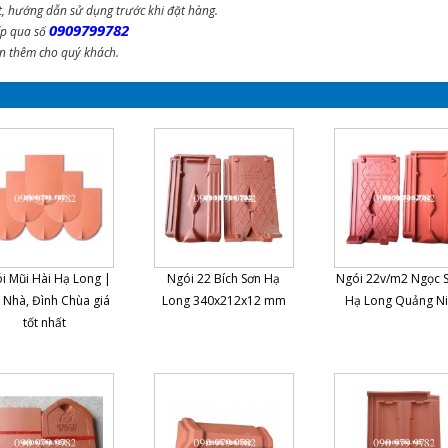
t, hướng dẫn sử dụng trước khi đặt hàng.
0909799782
ếp qua số
ấn thêm cho quý khách.
i Mũi Hài Hạ Long |
Ngói 22 Bích Sơn Hạ
Ngói 22v/m2 Ngọc 
 Nhà, Đình Chùa giá
Long 340x212x12 mm
Hạ Long Quảng N
tốt nhất