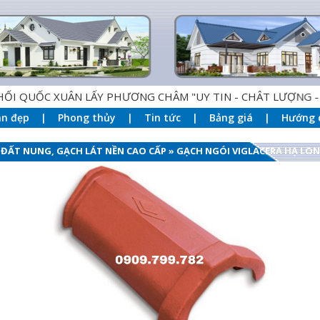
UỐC XUÂN LẤY PHƯƠNG CHÂM "UY TIN - CHÂT LƯỢNG - DỊC
an đẹp
Phong thủy
Tin tức
Bảng giá
Hướng 
 ĐẤT NUNG, GẠCH LÁT NỀN CAO CẤP
»
GẠCH NGÓI VIGLACERA HẠ LO