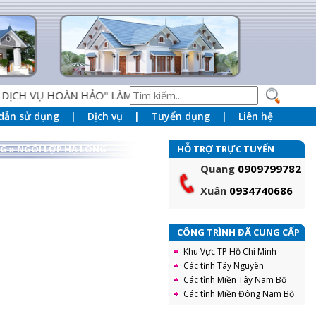
H VỤ HOÀN HẢO" LÀM NỀN TẢNG PHỤC VỤ KHÁCH HÀNG
dẫn sử dụng
Dịch vụ
Tuyển dụng
Liên hệ
NG
»
NGÓI LỢP HẠ LONG
HỖ TRỢ TRỰC TUYẾN
Quang
0909799782
Xuân
0934740686
Ngói tráng men Prime - Đặc
điểm, các mẫu ngói thông
CÔNG TRÌNH ĐÃ CUNG CẤP
dụng và hướng dẫn lợp ngói
Khu Vực TP Hồ Chí Minh
tráng men đúng tiêu chuẩn
Các tỉnh Tây Nguyên
kỹ thuật nhất
Ngói Prime thông dụng
Các tỉnh Miền Tây Nam Bộ
trên thị trường gồm hai
Các tỉnh Miền Đông Nam Bộ
loại chính là ngói Prime
Hera cao cấp và Prime dòng S.