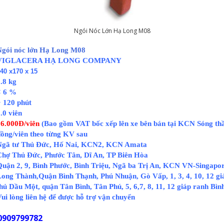
Ngói Nóc Lớn Hạ Long M08
Ngói nóc lớn Hạ Long M08
VIGLACERA HẠ LONG COMPANY
40 x170 x 15
.8 kg
< 6 %
 120 phút
.0 viên
26.000Đ/viên
(Bao gồm VAT bốc xếp lên xe bên bán tại KCN Sóng th
ồng/viên theo từng KV sau
Ngã tư Thủ Đức, Hố Nai, KCN2, KCN Amata
Chợ Thủ Đức, Phước Tân, Dĩ An, TP Biên Hòa
uận 2, 9, Bình Phước, Bình Triệu, Ngã ba Trị An, KCN VN-Singapor
Long Thành,Quận Bình Thạnh, Phú Nhuận, Gò Vấp, 1, 3, 4, 10, 12 g
hủ Dầu Một, quận Tân Bình, Tân Phú, 5, 6,7, 8, 11, 12 giáp ranh Bì
ui lòng liên hệ để được hỗ trợ vận chuyển
0909799782