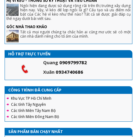
HỆ VÌ KÈO - THÔNG SỐ KỸ THUẬT VÀ TIÊU CHUẨN
Ngói hiện đang được sử dụng rộng rãi trên thị trường xây dựng
hiện nay. Vậy, vì kéo để lợp ngói là gì? Cấu tạo và ưu điểm nổi
bật của Các hệ vì kèo như thế nào? Tất cả sẽ được giải đáp cụ
thể ngay dưới bài viết sau.
GÓC NHÀ THAO KHẢO
Tất cả mọi người chúng ta chắc hẳn ai cũng mơ ước sẽ có một
căn nhà dành riêng cho tổ ấm của mình.
HỖ TRỢ TRỰC TUYẾN
Quang
0909799782
Xuân
0934740686
CÔNG TRÌNH ĐÃ CUNG CẤP
Khu Vực TP Hồ Chí Minh
Các tỉnh Tây Nguyên
Các tỉnh Miền Tây Nam Bộ
Các tỉnh Miền Đông Nam Bộ
SẢN PHẨM BÁN CHẠY NHẤT