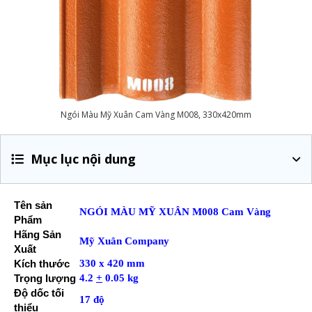
Ngói Màu Mỹ Xuân Cam Vàng M008, 330x420mm
Mục lục nội dung
Tên sản
NGÓI MÀU MỸ XUÂN M008 Cam Vàng
Phẩm
Hãng Sản
Mỹ Xuân Company
Xuất
Kích thước
330 x 420 mm
Trọng lượng
4.2
+
0.05 kg
Độ dốc tối
17 độ
thiểu