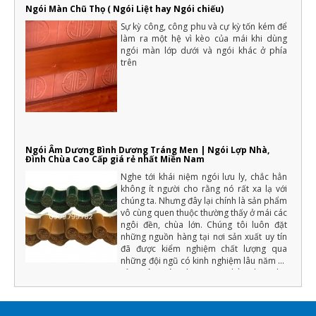
Ngói Màn Chũ Thọ ( Ngói Liệt hay Ngói chiếu)
Sự kỳ công, công phu và cự kỳ tốn kém để
làm ra một hệ vì kèo của mái khi dùng
ngói màn lớp dưới và ngói khác ở phía
trên
Ngói Âm Dương Bình Dương Tráng Men | Ngói Lợp Nhà,
Đình Chùa Cao Cấp giá rẻ nhất Miền Nam
Nghe tới khái niệm ngói lưu ly, chắc hẳn
không ít người cho rằng nó rất xa lạ với
chúng ta. Nhưng đây lại chính là sản phẩm
vô cùng quen thuộc thường thấy ở mái các
ngôi đền, chùa lớn. Chúng tôi luôn đặt
những nguồn hàng tại nơi sản xuất uy tín
đã được kiểm nghiệm chất lượng qua
những đội ngũ có kinh nghiệm lâu năm về
sản xuât ngói tráng men (Chẳng hạn như
màu men phải đồng đều, chất lượng cốt
ngói phải đảm bảo độ cứng, tải trọng uốn,
độ bền với khí hậu... ) nếu đạt những yếu