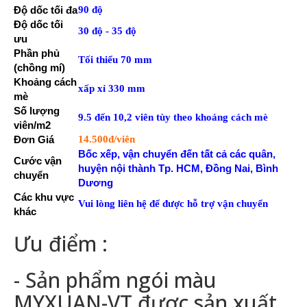
Độ dốc tối đa
90 độ
Độ dốc tối
30 độ - 35 độ
ưu
Phần phủ
Tối thiểu 70 mm
(chồng mí)
Khoảng cách
xấp xỉ 330 mm
mè
Số lượng
9.5 đến 10,2 viên tùy theo khoảng cách mè
viên/m2
Đơn Giá
14.500đ/viên
Bốc xếp, vận chuyển đến tất cả các quân,
Cước vận
huyện nội thành Tp. HCM, Đồng Nai, Bình
chuyển
Dương
Các khu vực
Vui lòng liên hệ để được hỗ trợ vận chuyển
khác
Ưu điểm :
- Sản phẩm ngói màu
MYXUAN-VT được sản xuất