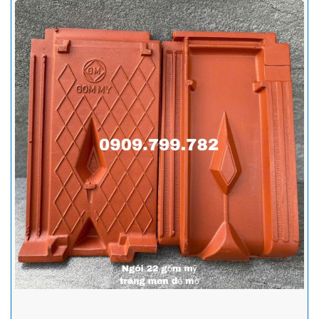
Ngói tráng men Prime - Đặc điểm, các mẫu ngói thông dụng và
hướng dẫn lợp ngói tráng men đúng tiêu chuẩn kỹ thuật nhất
Ngói Prime thông dụng trên thị trường gồm hai loại chính là ngói
Prime Hera cao cấp và Prime dòng S. Sản phẩm được sản xuất
trên công nghệ hiện đại, với nguyên liệu chính là đất sét, sau đó
được nung ở nhiệt độ rất cao nên ngói prime có nhiều ưu điểm nổi bật