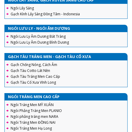
NGÓI LẤY SÁNG, GẠCH XUYÊN SÁNG CAO CẤP
Ngói Lấy Sáng
Gạch Kính Lấy Sáng Đồng Tâm - Indonesia
NGÓI LƯU LY - NGÓI ÂM DƯƠNG
Ngói Lưu Ly Âm Dương Bát Tràng
Ngói Lưu Ly Âm Dương Bình Dương
GẠCH TÀU TRÁNG MEN - GẠCH TÀU CỔ XƯA
Gạch Chống Nóng, Cách Âm
Gạch Tàu Cotto Lát Nền
Gạch Tàu Tráng Men Cao Cấp
Gạch Tàu Cổ Xưa Vĩnh Long
NGÓI TRÁNG MEN CAO CẤP
Ngói Tráng Men MỸ XUÂN
Ngói Phẳng Tráng Men PLANIO
Ngói phẳng tráng men NARA
Ngói Tráng Men ĐỒNG NAI
Ngói Tráng Men Hạ Long