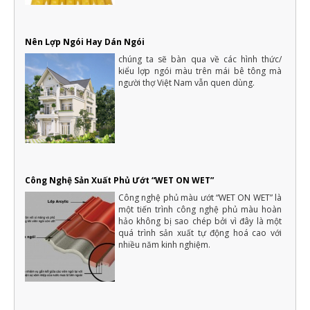
là điều rất khó khăn
20 loại cây trồng trong nhà không cần ánh sáng dễ chăm sóc
Cây xanh rất cần ánh sáng cho sự sinh trưởng và phát triển. Tuy
vậy, vẫn có một số loại cây trồng không cần nhiều ánh sáng...
Nên Lợp Ngói Hay Dán Ngói
chúng ta sẽ bàn qua về các hình thức/
Lợp ngói - Xu hướng kiểu mái lợp theo từng phong cách
kiểu lợp ngói màu trên mái bê tông mà
thiết kế nhà ở
người thợ Việt Nam vẫn quen dùng.
Bên cạnh p hong tục tập quán và phong cách sống của từng
vùng miền, yêu cầu thiết kế nhà và thẩm mỹ của nhà ở còn ảnh
hưởng từ nhiều yếu tố khác trong đó có phong cách của gia chủ
16 cách tiết kiệm tiền để xây nhà hiệu quả và thông minh nhất
Một ngôi nhà là mơ ước của rất nhiều người, với mỗi người dân
Việt Nam thì việc xây dựng nhà ở là vấn đề quan trọng của cả
một đời người.
Những điều cần biết khi xây nhà mới mà gia chủ cần phải nắm rõ
Công Nghệ Sản Xuất Phủ Ướt “WET ON WET”
Xây nhà là việc trong đại của cả một đời người nên luôn cần có
sự chuẩn bị kỹ càng, không thể nào làm qua loa
Công nghệ phủ màu ướt “WET ON WET” là
một tiến trình công nghệ phủ màu hoàn
hảo không bị sao chép bởi vì đây là một
quá trình sản xuất tự động hoá cao với
nhiều năm kinh nghiệm.