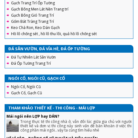
Gạch Trang Trí Ốp Tường
Gạch Bông Men Lát Nền Trang trí
Gạch Bông Gió Trang Trí
Gốm Bát Tràng Trang Trí
Keo Chà Ron, Keo Dán Gạch
Hồ lô chống sét , hồ lô thu lôi, quả hồ lô chống sét
ĐÁ SÂN VƯỜN, ĐÁ VỈA HÈ, ĐÁ ỐP TƯỜNG
Đá Tự Nhiên Lát Sân Vườn
Đá Ốp Tường Trang Trí
NGÓI CỔ, NGÓI CŨ, GẠCH CỔ
Ngói Cổ, Ngói Cũ
Gạch Cổ, Gạch Cũ
THAM KHẢO THIẾT KẾ - THI CÔNG - MÁI LỢP
Mái ngói nên LỢP hay DÁN?
Trong thực tế thi công nhà ở, vẫn đôi lúc giữa gia chủ với người
thiết kế và đơn vị thi công nảy sinh vấn đề băn khoăn ở việc thi
công phần mái ngói...vậy ta cùng tìm hiểu nhé