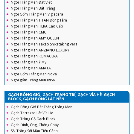
Ngói Tráng Men Đất Việt
Ngói Tráng Men Bát Tràng
Ngói Gốm Tráng Men Viglacera
Ngói Tráng Men TITAN Đồng Tâm
Ngói Tráng Men HERA Cao Cấp
Ngói Tráng Men CMC
Ngói Tráng Men AMY QUEEN
Ngói Tráng Men Takao Shikataking Vera
Ngói Tráng Men ANZIANO LUXURY
Ngói Tráng Men ROMACERA
Ngói Tráng Men Ý Mỹ
Ngói Tráng Men AMATA
Ngói Gốm Tráng Men NoVa
Ngói gốm Tráng Men IRISA
GẠCH BÔNG GIÓ, GẠCH TRANG TRÍ, GẠCH VỈA HÈ, GẠCH
BLOCK, GẠCH BÔNG LÁT NỀN
Gạch Bông Gió Bát Tràng Tráng Men
Gạch Terrazzo Lát Vỉa Hè
Gạch Trồng Cỏ Gạch Block
Gạch Đinh, Ống, Chống Cháy
Sỏi Trắng Sỏi Màu Tiểu Cảnh