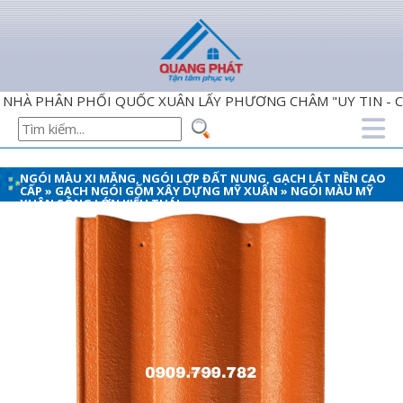
ÂN PHỐI QUỐC XUÂN LẤY PHƯƠNG CHÂM "UY TIN - CHÂT LƯ
NGÓI MÀU XI MĂNG, NGÓI LỢP ĐẤT NUNG, GẠCH LÁT NỀN CAO
CẤP
»
GẠCH NGÓI GỐM XÂY DỰNG MỸ XUÂN
»
NGÓI MÀU MỸ
XUÂN SÓNG LỚN KIỂU THÁI