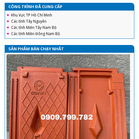
CÔNG TRÌNH ĐÃ CUNG CẤP
Khu Vực TP Hồ Chí Minh
Các tỉnh Tây Nguyên
Các tỉnh Miền Tây Nam Bộ
Các tỉnh Miền Đông Nam Bộ
SẢN PHẨM BÁN CHẠY NHẤT
Ngói tráng men Prime - Đặc điểm, các mẫu ngói thông dụng và
hướng dẫn lợp ngói tráng men đúng tiêu chuẩn kỹ thuật nhất