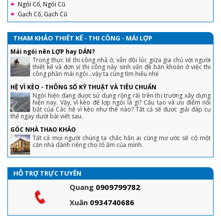
Ngói Cổ, Ngói Cũ
Gạch Cổ, Gạch Cũ
THAM KHẢO THIẾT KẾ - THI CÔNG - MÁI LỢP
Mái ngói nên LỢP hay DÁN?
Trong thực tế thi công nhà ở, vẫn đôi lúc giữa gia chủ với người
thiết kế và đơn vị thi công nảy sinh vấn đề băn khoăn ở việc thi
công phần mái ngói...vậy ta cùng tìm hiểu nhé
HỆ VÌ KÈO - THÔNG SỐ KỸ THUẬT VÀ TIÊU CHUẨN
Ngói hiện đang được sử dụng rộng rãi trên thị trường xây dựng
hiện nay. Vậy, vì kéo để lợp ngói là gì? Cấu tạo và ưu điểm nổi
bật của Các hệ vì kèo như thế nào? Tất cả sẽ được giải đáp cụ
thể ngay dưới bài viết sau.
GÓC NHÀ THAO KHẢO
Tất cả mọi người chúng ta chắc hẳn ai cũng mơ ước sẽ có một
căn nhà dành riêng cho tổ ấm của mình.
HỖ TRỢ TRỰC TUYẾN
Quang
0909799782
Xuân
0934740686