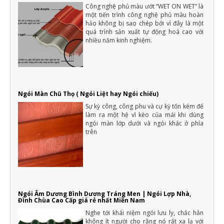
Công nghệ phủ màu ướt “WET ON WET” là
một tiến trình công nghệ phủ màu hoàn
hảo không bị sao chép bởi vì đây là một
quá trình sản xuất tự động hoá cao với
nhiều năm kinh nghiệm.
Ngói Màn Chũ Thọ ( Ngói Liệt hay Ngói chiếu)
Sự kỳ công, công phu và cự kỳ tốn kém để
làm ra một hệ vì kèo của mái khi dùng
ngói màn lớp dưới và ngói khác ở phía
trên
Ngói Âm Dương Bình Dương Tráng Men | Ngói Lợp Nhà,
Đình Chùa Cao Cấp giá rẻ nhất Miền Nam
Nghe tới khái niệm ngói lưu ly, chắc hẳn
không ít người cho rằng nó rất xa lạ với