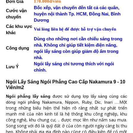
Đơn Giá
170.000đ/viên
Bốc xếp, vận chuyển đến tất cả các quân,
Cước vận
huyện nội thành Tp. HCM, Đồng Nai, Bình
chuyển
Dương
Các khu vực
Vui lòng liên hệ để được hỗ trợ vận chuyển
khác
Dùng cho những nơi cần chiếu sáng trong
nhà. Không chỉ giúp tiết kiệm điện năng,
Công dụng
ngói lấy sáng còn giúp giảm độ ẩm trong
nhà.
Ngói lấy sáng chỉ tương thích với ngói
Lưu Ý
chính.
Ngói Lấy Sáng Ngói Phẳng Cao Cấp Nakamura 9 - 10
Viên/m2
Ngói phẳng lấy sáng
được sử dụng lợp lấy sáng cùng các
Một
dòng ngói phẳng Nakamura, Nippon, Ruby, Dic, Inari ....
trong những biểu hiện thể hiện rõ ràng nhất sự phát triển
mạnh mẽ của nền kinh tế là hệ thống khu công nghiệp, khu
công nghệ, khu chung cư, .. được mọc lên như nấm sau mưa.
Song song với đó là quỹ đất ở của còn người ngày càng bị thu
hẹp. Không phải gia gia đình nào cũng có điều kiện để có một