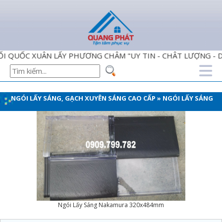
UÂN LẤY PHƯƠNG CHÂM "UY TIN - CHÂT LƯỢNG - DỊCH VỤ 
NGÓI LẤY SÁNG, GẠCH XUYÊN SÁNG CAO CẤP
»
NGÓI LẤY SÁNG
Ngói Lấy Sáng Nakamura 320x484mm