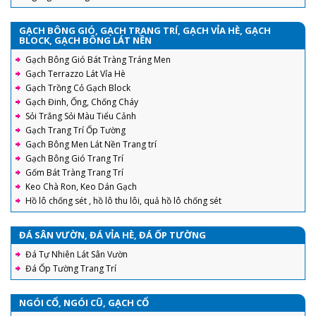
GẠCH BÔNG GIÓ, GẠCH TRANG TRÍ, GẠCH VỈA HÈ, GẠCH
BLOCK, GẠCH BÔNG LÁT NỀN
Gạch Bông Gió Bát Tràng Tráng Men
Gạch Terrazzo Lát Vỉa Hè
Gạch Trồng Cỏ Gạch Block
Gạch Đinh, Ống, Chống Cháy
Sỏi Trắng Sỏi Màu Tiểu Cảnh
Gạch Trang Trí Ốp Tường
Gạch Bông Men Lát Nền Trang trí
Gạch Bông Gió Trang Trí
Gốm Bát Tràng Trang Trí
Keo Chà Ron, Keo Dán Gạch
Hồ lô chống sét , hồ lô thu lôi, quả hồ lô chống sét
ĐÁ SÂN VƯỜN, ĐÁ VỈA HÈ, ĐÁ ỐP TƯỜNG
Đá Tự Nhiên Lát Sân Vườn
Đá Ốp Tường Trang Trí
NGÓI CỔ, NGÓI CŨ, GẠCH CỔ