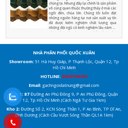
chúng ta. Nhưng đây lại chính là sản phẩm
vô cùng quen thuộc thường thấy ở mái các
ngôi đền, chùa lớn. Chúng tôi luôn đặt
những nguồn hàng tại nơi sản xuất uy tín
đã được kiểm nghiệm chất lượng qua
những đội ngũ có kinh nghiệm lâu năm về
sản xuât ngói tráng men (Chẳng hạn như
màu men phải đồng đều, chất lượng cốt
ngói phải đảm bảo độ cứng, tải trọng uốn,
độ bền với khí hậu... ) nếu đạt những yếu
tố trên chúng tôi mới xuất hàng.
NHÀ PHÂN PHỐI QUỐC XUÂN
Showroom
:
51 Hà Huy Giáp, P Thạnh Lộc, Quận 12, Tp
Hồ Chí Minh
HOTLINE:
0909799782
Email:
gachngoidatnung@gmail.com
Kho 1: 87
Đường An Phú Đông 9, P An Phú Đông, Quận
12, Tp Hồ Chí Minh (Cách Ngã Tư Gia 1km)
Kho 2:
Đường Số 2, KCN Sóng Thần 1, P An Bình, TP Dĩ An,
Bình Dương (Cách Cầu Vượt Sóng Thần QL1A 1km)