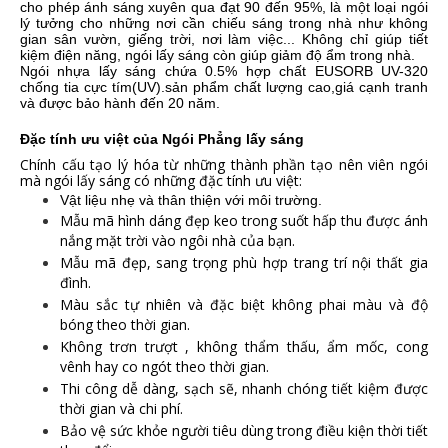
cho phép ánh sáng xuyên qua đạt 90 đến 95%, là một loại ngói
lý tưởng cho những nơi cần chiếu sáng trong nhà
như không
gian sân vườn, giếng trời, nơi làm việc..
. Không chỉ giúp tiết
kiệm điện năng, ngói lấy sáng còn giúp giảm độ ẩm trong nhà.
Ngói nhựa lấy sáng chứa 0.5% hợp chất EUSORB UV-320
chống tia cực tím(UV).sản phẩm chất lượng cao,giá cạnh tranh
và được bảo hành đến 20 năm.
Đặc tính ưu việt của Ngói Phẳng lấy sáng
Chính cấu tạo lý hóa từ những thành phần tạo nên viên ngói
mà ngói lấy sáng có những đặc tính ưu việt:
Vật liệu nhẹ và thân thiện với môi trường.
Mẫu mã hình dáng đẹp keo trong suốt hấp thu được ánh
nắng mặt trời vào ngôi nhà của bạn.
Mẫu mã đẹp, sang trọng phù hợp trang trí nội thất gia
đình.
Màu sắc tự nhiên và đặc biệt không phai màu và độ
bóng theo thời gian.
Không trơn trượt , không thẩm thấu, ẩm mốc, cong
vênh hay co ngót theo thời gian.
Thi công dễ dàng, sạch sẽ, nhanh chóng tiết kiệm được
thời gian và chi phí.
Bảo vệ sức khỏe người tiêu dùng trong điều kiện thời tiết