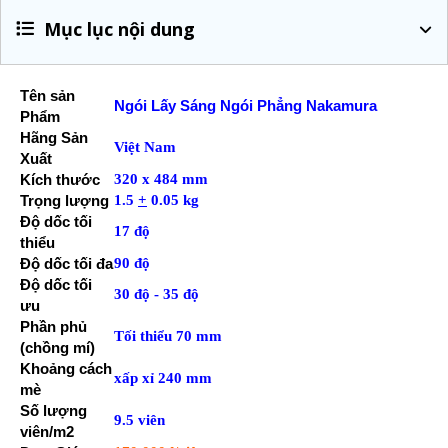
Mục lục nội dung
Tên sản
Ngói Lấy Sáng
Ngói Phẳng Nakamura
Phẩm
Hãng Sản
Việt Nam
Xuất
Kích thước
320 x 484 mm
Trọng lượng
1.5
+
0.05 kg
Độ dốc tối
17 độ
thiểu
Độ dốc tối đa
90 độ
Độ dốc tối
30 độ - 35 độ
ưu
Phần phủ
Tối thiểu 70 mm
(chồng mí)
Khoảng cách
xấp xỉ 240 mm
mè
Số lượng
9.5 viên
viên/m2