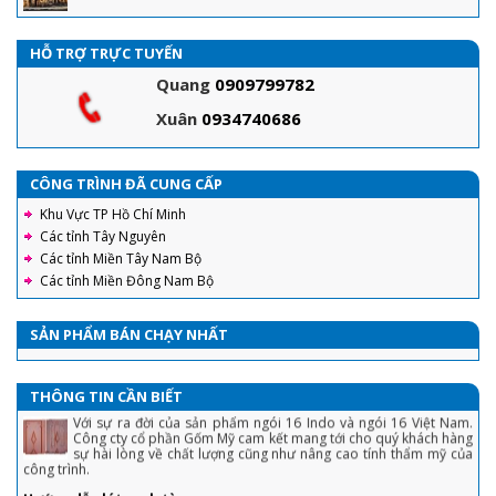
HỖ TRỢ TRỰC TUYẾN
Quang
0909799782
Xuân
0934740686
CÔNG TRÌNH ĐÃ CUNG CẤP
Khu Vực TP Hồ Chí Minh
Ngói tráng men Prime - Đặc điểm, các mẫu ngói thông dụng và
Các tỉnh Tây Nguyên
hướng dẫn lợp ngói tráng men đúng tiêu chuẩn kỹ thuật nhất
Các tỉnh Miền Tây Nam Bộ
Ngói Prime thông dụng trên thị trường gồm hai loại chính là ngói
Prime Hera cao cấp và Prime dòng S. Sản phẩm được sản xuất
Các tỉnh Miền Đông Nam Bộ
trên công nghệ hiện đại, với nguyên liệu chính là đất sét, sau đó
được nung ở nhiệt độ rất cao nên ngói prime có nhiều ưu điểm nổi bật
nên ngói là sự lựa chọn hàng đầu cho mọi công trình.
SẢN PHẨM BÁN CHẠY NHẤT
Ngói 16 v/m2 Gốm Mỹ : Hướng dẫn cách lợp đầy đủ, chi tiết nhất
Với sự ra đời của sản phẩm ngói 16 Indo và ngói 16 Việt Nam.
Công cty cổ phần Gốm Mỹ cam kết mang tới cho quý khách hàng
THÔNG TIN CẦN BIẾT
sự hài lòng về chất lượng cũng như nâng cao tính thẩm mỹ của
công trình.
1. Chiêu tránh sập bẫy khi mua nhà lần đầu tiết kiệm cả đống tiền
Hướng dẫn lát gạch tàu
Chọn lô sản phẩm cùng mã hiệu kích thước, màu sắc, không làm
2. Tuyệt chiêu trả giá nhà đất, mua 'hời' ăn lộc trăm triệu
ẩm sản phẩm trước khi lát