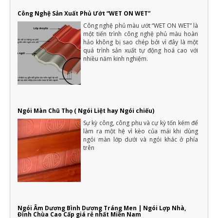
16 cách tiết kiệm tiền để xây nhà hiệu quả và thông minh nhất
Công Nghệ Sản Xuất Phủ Ướt “WET ON WET”
Một ngôi nhà là mơ ước của rất nhiều người, với mỗi người dân
Việt Nam thì việc xây dựng nhà ở là vấn đề quan trọng của cả
Công nghệ phủ màu ướt “WET ON WET” là
một đời người.
một tiến trình công nghệ phủ màu hoàn
Những điều cần biết khi xây nhà mới mà gia chủ cần phải nắm rõ
hảo không bị sao chép bởi vì đây là một
Xây nhà là việc trong đại của cả một đời người nên luôn cần có
quá trình sản xuất tự động hoá cao với
sự chuẩn bị kỹ càng, không thể nào làm qua loa
nhiều năm kinh nghiệm.
Ngói Màn Chũ Thọ ( Ngói Liệt hay Ngói chiếu)
Sự kỳ công, công phu và cự kỳ tốn kém để
làm ra một hệ vì kèo của mái khi dùng
ngói màn lớp dưới và ngói khác ở phía
trên
Ngói Âm Dương Bình Dương Tráng Men | Ngói Lợp Nhà,
Đình Chùa Cao Cấp giá rẻ nhất Miền Nam