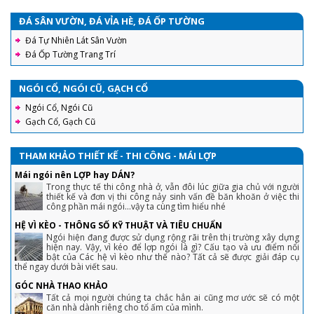
ĐÁ SÂN VƯỜN, ĐÁ VỈA HÈ, ĐÁ ỐP TƯỜNG
Đá Tự Nhiên Lát Sân Vườn
Đá Ốp Tường Trang Trí
NGÓI CỔ, NGÓI CŨ, GẠCH CỔ
Ngói Cổ, Ngói Cũ
Gạch Cổ, Gạch Cũ
THAM KHẢO THIẾT KẾ - THI CÔNG - MÁI LỢP
Mái ngói nên LỢP hay DÁN?
Trong thực tế thi công nhà ở, vẫn đôi lúc giữa gia chủ với người
thiết kế và đơn vị thi công nảy sinh vấn đề băn khoăn ở việc thi
công phần mái ngói...vậy ta cùng tìm hiểu nhé
HỆ VÌ KÈO - THÔNG SỐ KỸ THUẬT VÀ TIÊU CHUẨN
Ngói hiện đang được sử dụng rộng rãi trên thị trường xây dựng
hiện nay. Vậy, vì kéo để lợp ngói là gì? Cấu tạo và ưu điểm nổi
bật của Các hệ vì kèo như thế nào? Tất cả sẽ được giải đáp cụ
thể ngay dưới bài viết sau.
GÓC NHÀ THAO KHẢO
Tất cả mọi người chúng ta chắc hẳn ai cũng mơ ước sẽ có một
căn nhà dành riêng cho tổ ấm của mình.