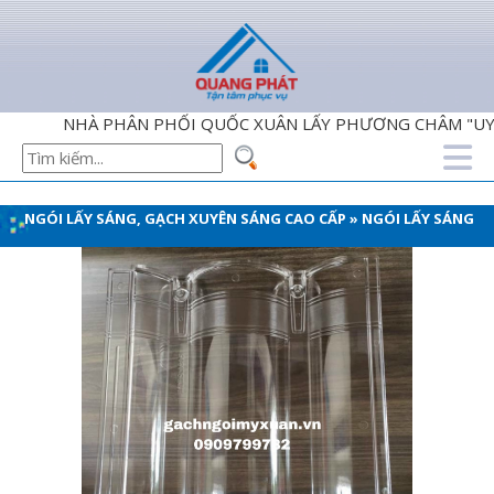
NHÀ PHÂN PHỐI QUỐC XUÂN LẤY PHƯƠNG CHÂM "UY TIN -
NGÓI LẤY SÁNG, GẠCH XUYÊN SÁNG CAO CẤP
»
NGÓI LẤY SÁNG