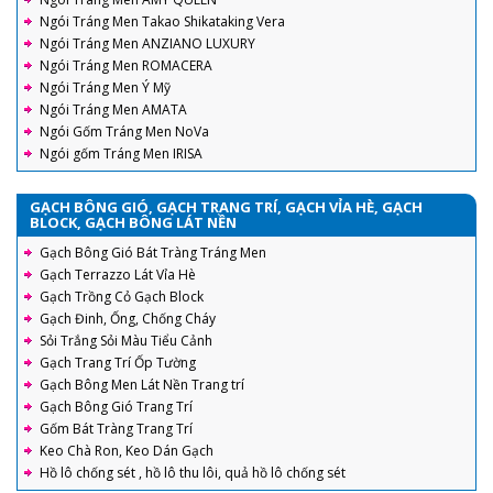
Ngói Tráng Men Takao Shikataking Vera
Ngói Tráng Men ANZIANO LUXURY
Ngói Tráng Men ROMACERA
Ngói Tráng Men Ý Mỹ
Ngói Tráng Men AMATA
Ngói Gốm Tráng Men NoVa
Ngói gốm Tráng Men IRISA
GẠCH BÔNG GIÓ, GẠCH TRANG TRÍ, GẠCH VỈA HÈ, GẠCH
BLOCK, GẠCH BÔNG LÁT NỀN
Gạch Bông Gió Bát Tràng Tráng Men
Gạch Terrazzo Lát Vỉa Hè
Gạch Trồng Cỏ Gạch Block
Gạch Đinh, Ống, Chống Cháy
Sỏi Trắng Sỏi Màu Tiểu Cảnh
Gạch Trang Trí Ốp Tường
Gạch Bông Men Lát Nền Trang trí
Gạch Bông Gió Trang Trí
Gốm Bát Tràng Trang Trí
Keo Chà Ron, Keo Dán Gạch
Hồ lô chống sét , hồ lô thu lôi, quả hồ lô chống sét