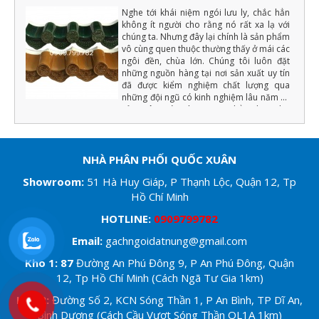
Nghe tới khái niệm ngói lưu ly, chắc hẳn
không ít người cho rằng nó rất xa lạ với
chúng ta. Nhưng đây lại chính là sản phẩm
vô cùng quen thuộc thường thấy ở mái các
ngôi đền, chùa lớn. Chúng tôi luôn đặt
những nguồn hàng tại nơi sản xuất uy tín
đã được kiểm nghiệm chất lượng qua
những đội ngũ có kinh nghiệm lâu năm về
sản xuât ngói tráng men (Chẳng hạn như
màu men phải đồng đều, chất lượng cốt
ngói phải đảm bảo độ cứng, tải trọng uốn,
độ bền với khí hậu... ) nếu đạt những yếu
tố trên chúng tôi mới xuất hàng.
NHÀ PHÂN PHỐI QUỐC XUÂN
Showroom
:
51 Hà Huy Giáp, P Thạnh Lộc, Quận 12, Tp
Hồ Chí Minh
HOTLINE:
0909799782
Email:
gachngoidatnung@gmail.com
Kho 1: 87
Đường An Phú Đông 9, P An Phú Đông, Quận
12, Tp Hồ Chí Minh (Cách Ngã Tư Gia 1km)
Kho 2:
Đường Số 2, KCN Sóng Thần 1, P An Bình, TP Dĩ An,
Bình Dương (Cách Cầu Vượt Sóng Thần QL1A 1km)