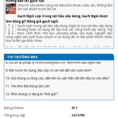
3. Chiêu bán nhà không cần qua môi giới, khách tranh hỏi được giá 'chốt'
Gạch Ngói Lợp trong vật liệu xây dựng, Gạch Ngói được
nhanh
làm bằng gì? Bảng giá gạch ngói
Gạch ngói trong vật liệu xây dựng .Ngói là loại vật liệu xây dựng
4. Sai lầm để đời khiến người vay tiền ngân hàng mua nhà phải “gánh nợ”
thường được sử dụng để lợp mái các công trình xây dựng. Tùy
theo cách thức chế tạo, phương pháp sản xuất, nguyên liệu
5. “Bỏng tay” với giá bán căn hộ ở TP. Hồ Chí Minh
công nghệ sản xuất hoặc phạm vi sử dụng để có thể phân thành nhiều
loại và tên gọi khác nhau.
6. Bất động sản tăng ưu đãi để thoát hàng "ế"
Hướng dẫn đầy đủ chi tiết kỹ thuật lợp ngói chuyên nghiệp nhất
7. Doanh nghiệp bất động sản huy động vốn lãi suất ‘không tưởng’, Bộ
hiện nay
Xây dựng nói gì?
Mái nhà là bộ phận quan trọng, được nhiều người quan tâm và
lưu ý khi thiết kế, thi công nhà ở. Để phát huy hết tính năng của
8. Dự án đủ pháp lý ra thị trường BĐS chỉ “đếm trên đầu ngón tay”
mái nhà, bạn cần biết cách lợp ngói đúng kỹ thuật
THỊ TRƯỜNG BĐS
9. Nới room tín dụng, liệu xảy ra cơn sốt đất vào cuối năm?
Cách tính độ dốc mái ngói theo công thức đơn giản
Độ dốc mái ngói thường lớn hơn so với mái tôn và các loại mái
10. Giá chung cư tăng cao, đất nền èo uột: Nên đổ tiền đầu tư vào đâu?
khác. Cụ thể, độ dốc mái ngói bao nhiêu là hợp lý, cách tính ra
sao? Mời bạn tham khảo trong bài viết dưới đây.
11. Tồn Kho Bất Động Sản Lớn
HƯỚNG DẪN CÁCH TÍNH DIỆN TÍCH MÁI NGÓI ĐƠN GIẢN VÀ CHÍNH
12. Nhà chung cư đang bị “thổi giá”?
XÁC NHẤT
Đối với một ngôi nhà, kiến trúc đóng vai trò quan trọng trong
13. Tập đoàn MSC đề xuất đầu tư “siêu cảng” quốc tế Cần Giờ – Cái Mép
việc tạo nét đẹp và tính thẩm mỹ cao.
gần 6 tỷ USD
Vì sao nên dùng sơn chống cháy trong xây dựng?
14. Đã xong móng nhà ga sân bay Long Thành, sẵn sàng khởi công
Không phải ngẫu nhiên mà sơn chống cháy được xem là phương
Đang Online
:
817
pháp chống cháy thụ động mang đến hiệu quả cao
15. Nới room cho vay thấp khó giúp địa ốc phục hồi
THÔNG TIN CẦN BIẾT: MỘT SỐ CHÍNH SÁCH, QUY ĐỊNH MỚI
Tổng truy cập
:
3214790