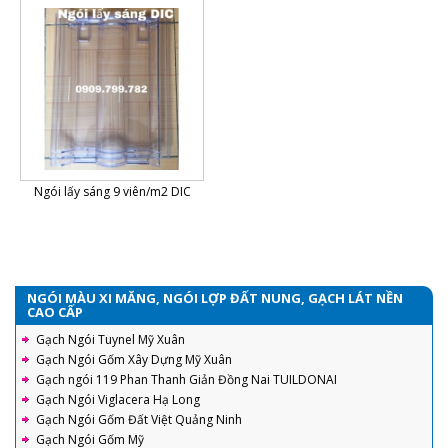
Ngói lấy sáng 9 viên/m2 DIC
NGÓI MÀU XI MĂNG, NGÓI LỢP ĐẤT NUNG, GẠCH LÁT NỀN
CAO CẤP
Gạch Ngói Tuynel Mỹ Xuân
Gạch Ngói Gốm Xây Dựng Mỹ Xuân
Gạch ngói 119 Phan Thanh Giản Đồng Nai TUILDONAI
Gạch Ngói Viglacera Hạ Long
Gạch Ngói Gốm Đất Việt Quảng Ninh
Gạch Ngói Gốm Mỹ