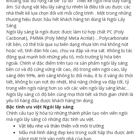
khoảng đất đủ rộng rãi để “tự do “ thiết kế ngôi nhà đầy nắng
ấm. Sử dụng vật liệu lấy sáng tự nhiên là điều tối ưu được các
nhà thiết kế lựa chọn đối với mỗi công trình . Một trong những
thương hiệu được hầu hết khách hàng tin dùng là Ngói Lấy
Sáng
Ngói lấy sáng là ngói được được làm từ hợp chất PC (Poly
Cacbonat), PMMA (Poly Metyl Meta Acrilat) …Polycarbonate
rất bền, có thể trải qua sự biến dạng nhựa lớn mà không nứt
hoặc vỡ, tính đàn hồi cao, chịu va đập và ma sát. Không bị tác
động quá mạnh bởi những yếu tố, môi trường lý hóa bên
ngoài. Chính vì đặc điểm trên tạo ra sản phẩm ngói lấy sáng
bền cơ và độ cứng vững rất cao, độ trong viên ngói cao, lấy
sáng đến 99%, ánh sáng không bị đổi màu, ít bị ố vàng do thời
tiết, không bị rạn nứt do nhiệt, khả năng chống va đập tốt, tỷ
trọng viên ngói nặng hơn so với các viên ngói lấy sáng khác…
Ngói lấy sáng có độ bền cùng mọi thời tiết và thời gian chính là
yếu tố hàng đầu được khách hàng tin dùng.
Đặc tính ưu việt Ngói lấy sáng
Chính cấu tạo lý hóa từ những thành phần tạo nên viên ngói
mà ngói lấy sáng có những đặc tính ưu việt.
Vật liệu nhẹ và thân thiện với môi trường
Mẫu mã hình dáng đẹp keo trong suốt hấp thu được ánh
nắng mặt trời vào ngôi nhà của bạn.