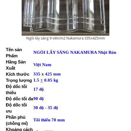
Ngói lấy sáng 9 viên/m2 Nakamura 335x425mm
Tên sản
NGÓI LẤY SÁNG NAKAMURA Nhật Bản
Phẩm
Hãng Sản
Việt Nam
Xuất
Kích thước
335 x 425 mm
Trọng lượng
1.5
+
0.05 kg
Độ dốc tối
17 độ
thiểu
Độ dốc tối đa
90 độ
Độ dốc tối
30 độ - 35 độ
ưu
Phần phủ
Tối thiểu 70 mm
(chồng mí)
Khoảng cách