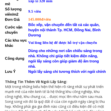
xấp xỉ 320 mm
mè
Số lượng
9.5 viên
viên/m2
Đơn Giá
145.000đ/viên
Bốc xếp, vận chuyển đến tất cả các quân,
Cước vận
huyện nội thành Tp. HCM, Đồng Nai, Bình
chuyển
Dương
Các khu vực
Vui lòng liên hệ để được hỗ trợ vận chuyển
khác
Dùng cho những nơi cần chiếu sáng trong
nhà. Không chỉ giúp tiết kiệm điện năng,
Công dụng
ngói lấy sáng còn giúp giảm độ ẩm trong
nhà.
Lưu Ý
Ngói lấy sáng chỉ tương thích với ngói chính
Thông Tin Thêm Về Ngói Lấy Sáng:
Một trong những biểu hiện thể hiện rõ ràng nhất sự phát triển
mạnh mẽ của nền kinh tế là hệ thống khu công nghiệp, khu
công nghệ, khu chung cư, .. được mọc lên như nấm sau mưa.
Song song với đó là quỹ đất ở của còn người ngày càng bị thu
hẹp. Không phải gia gia đình nào cũng có điều kiện để có một