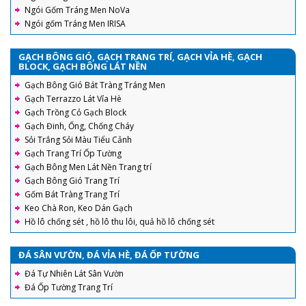
Ngói Gốm Tráng Men NoVa
Ngói gốm Tráng Men IRISA
GẠCH BÔNG GIÓ, GẠCH TRANG TRÍ, GẠCH VỈA HÈ, GẠCH
BLOCK, GẠCH BÔNG LÁT NỀN
Gạch Bông Gió Bát Tràng Tráng Men
Gạch Terrazzo Lát Vỉa Hè
Gạch Trồng Cỏ Gạch Block
Gạch Đinh, Ống, Chống Cháy
Sỏi Trắng Sỏi Màu Tiểu Cảnh
Gạch Trang Trí Ốp Tường
Gạch Bông Men Lát Nền Trang trí
Gạch Bông Gió Trang Trí
Gốm Bát Tràng Trang Trí
Keo Chà Ron, Keo Dán Gạch
Hồ lô chống sét , hồ lô thu lôi, quả hồ lô chống sét
ĐÁ SÂN VƯỜN, ĐÁ VỈA HÈ, ĐÁ ỐP TƯỜNG
Đá Tự Nhiên Lát Sân Vườn
Đá Ốp Tường Trang Trí