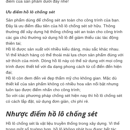
điểm của sản phẩm dưới đây nhé!
Ưu điểm hồ lô chống sét
Sản phẩm dùng để chống sét an toàn cho công trình của bạn.
Đây là ưu điểm đầu tiên của hồ lô chống sét sở hữu. Thông
thường để xây dựng hệ thống chống sét an toàn cho công trình
các gia chủ thường sử dụng hồ lô để giảm thiểu các tác động
thiên tai;
Hồ lô được sản xuất với nhiều kiểu dáng, màu sắc khác nhau.
Vì thế khách hàng có thể thoải mái lựa chọn sản phẩm đúng với
sở thích của mình. Dòng hồ lô này có thể sử dụng với mọi công
trình được thiết kế với đa dạng phong cách từ cổ điển đến hiện
đại;
Hồ lô còn đem đến vẻ đẹp thẩm mỹ cho không gian. Mặc dù
thiết kế của sản phẩm không có nhiều hoa văn nổi bật nhưng
luôn tạo được điểm nhấn cho công trình;
So với các phương pháp chống sét hiện nay thì hồ lô chống sét
có cách lắp đặt, sử dụng đơn giản, chi phí rẻ.
Nhược điểm hồ lô chống sét
Hồ lô chống sét là vật liệu truyền thống trong xây dựng. Vì thế
trong một số trường hợp, hồ lô không phát huy được hết tác