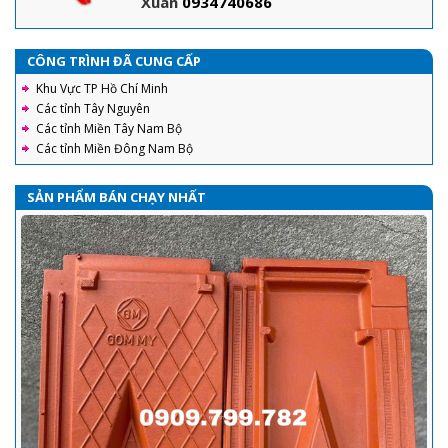
Xuân
0934740686
CÔNG TRÌNH ĐÃ CUNG CẤP
Khu Vực TP Hồ Chí Minh
Các tỉnh Tây Nguyên
Các tỉnh Miền Tây Nam Bộ
Các tỉnh Miền Đông Nam Bộ
SẢN PHẨM BÁN CHẠY NHẤT
Ngói tráng men Prime - Đặc điểm, các mẫu ngói thông dụng và
hướng dẫn lợp ngói tráng men đúng tiêu chuẩn kỹ thuật nhất
Ngói Prime thông dụng trên thị trường gồm hai loại chính là ngói
Prime Hera cao cấp và Prime dòng S. Sản phẩm được sản xuất
trên công nghệ hiện đại, với nguyên liệu chính là đất sét, sau đó
được nung ở nhiệt độ rất cao nên ngói prime có nhiều ưu điểm nổi bật
nên ngói là sự lựa chọn hàng đầu cho mọi công trình.
Ngói 16 v/m2 Gốm Mỹ : Hướng dẫn cách lợp đầy đủ, chi tiết nhất
Với sự ra đời của sản phẩm ngói 16 Indo và ngói 16 Việt Nam.
Công cty cổ phần Gốm Mỹ cam kết mang tới cho quý khách hàng
sự hài lòng về chất lượng cũng như nâng cao tính thẩm mỹ của