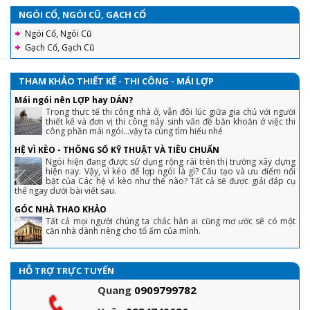
NGÓI CỔ, NGÓI CŨ, GẠCH CỔ
Ngói Cổ, Ngói Cũ
Gạch Cổ, Gạch Cũ
THAM KHẢO THIẾT KẾ - THI CÔNG - MÁI LỢP
Mái ngói nên LỢP hay DÁN?
Trong thực tế thi công nhà ở, vẫn đôi lúc giữa gia chủ với người
thiết kế và đơn vị thi công nảy sinh vấn đề băn khoăn ở việc thi
công phần mái ngói...vậy ta cùng tìm hiểu nhé
HỆ VÌ KÈO - THÔNG SỐ KỸ THUẬT VÀ TIÊU CHUẨN
Ngói hiện đang được sử dụng rộng rãi trên thị trường xây dựng
hiện nay. Vậy, vì kéo để lợp ngói là gì? Cấu tạo và ưu điểm nổi
bật của Các hệ vì kèo như thế nào? Tất cả sẽ được giải đáp cụ
thể ngay dưới bài viết sau.
GÓC NHÀ THAO KHẢO
Tất cả mọi người chúng ta chắc hẳn ai cũng mơ ước sẽ có một
căn nhà dành riêng cho tổ ấm của mình.
HỖ TRỢ TRỰC TUYẾN
Quang
0909799782