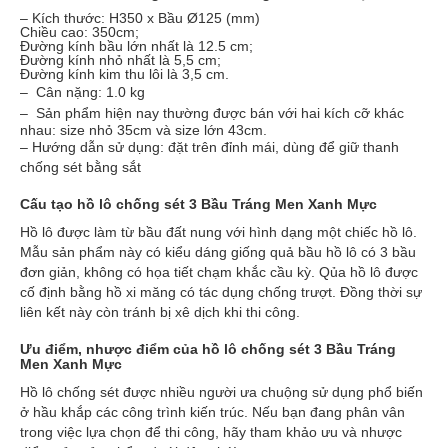
– Kích thước: H350 x Bầu Ø125 (mm)
Chiều cao: 350cm;
Đường kính bầu lớn nhất là 12.5 cm;
Đường kính nhỏ nhất là 5,5 cm;
Đường kính kim thu lôi là 3,5 cm.
–
Cân nặng: 1.0 kg
–
Sản phẩm hiện nay thường được bán với hai kích cỡ khác
nhau: size nhỏ 35cm và size lớn 43cm.
– Hướng dẫn sử dụng: đặt trên đỉnh mái, dùng để giữ thanh
chống sét bằng sắt
Cấu tạo hồ lô chống sét
3 Bầu Tráng Men Xanh Mực
Hồ lô được làm từ bầu đất nung với hình dạng một chiếc hồ lô.
Mẫu sản phẩm này có kiểu dáng giống quả bầu hồ lô có 3 bầu
đơn giản, không có họa tiết chạm khắc cầu kỳ. Qủa hồ lô được
cố định bằng hồ xi măng có tác dụng chống trượt. Đồng thời sự
liên kết này còn tránh bị xê dịch khi thi công.
Ưu điểm, nhược điểm của hồ lô chống sét
3 Bầu Tráng
Men Xanh Mực
Hồ lô chống sét được nhiều người ưa chuộng sử dụng phổ biến
ở hầu khắp các công trình kiến trúc. Nếu bạn đang phân vân
trong việc lựa chọn để thi công, hãy tham khảo ưu và nhược