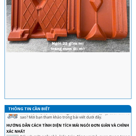
công trình.
Hướng dẫn lát gạch tàu
Chọn lô sản phẩm cùng mã hiệu kích thước, màu sắc, không làm
ẩm sản phẩm trước khi lát
Gạch Ngói Lợp trong vật liệu xây dựng, Gạch Ngói được
làm bằng gì? Bảng giá gạch ngói
Gạch ngói trong vật liệu xây dựng .Ngói là loại vật liệu xây dựng
thường được sử dụng để lợp mái các công trình xây dựng. Tùy
theo cách thức chế tạo, phương pháp sản xuất, nguyên liệu
công nghệ sản xuất hoặc phạm vi sử dụng để có thể phân thành nhiều
loại và tên gọi khác nhau.
Hướng dẫn đầy đủ chi tiết kỹ thuật lợp ngói chuyên nghiệp nhất
hiện nay
Mái nhà là bộ phận quan trọng, được nhiều người quan tâm và
lưu ý khi thiết kế, thi công nhà ở. Để phát huy hết tính năng của
mái nhà, bạn cần biết cách lợp ngói đúng kỹ thuật
Cách tính độ dốc mái ngói theo công thức đơn giản
Độ dốc mái ngói thường lớn hơn so với mái tôn và các loại mái
khác. Cụ thể, độ dốc mái ngói bao nhiêu là hợp lý, cách tính ra
sao? Mời bạn tham khảo trong bài viết dưới đây.
THÔNG TIN CẦN BIẾT
HƯỚNG DẪN CÁCH TÍNH DIỆN TÍCH MÁI NGÓI ĐƠN GIẢN VÀ CHÍNH
XÁC NHẤT
Đối với một ngôi nhà, kiến trúc đóng vai trò quan trọng trong
việc tạo nét đẹp và tính thẩm mỹ cao.