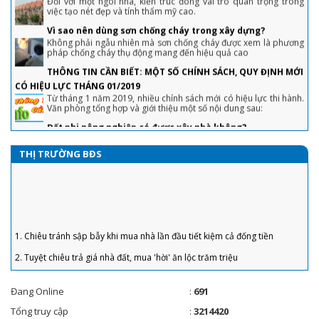
Vì sao nên dùng sơn chống cháy trong xây dựng?
Không phải ngẫu nhiên mà sơn chống cháy được xem là phương
pháp chống cháy thụ động mang đến hiệu quả cao
THÔNG TIN CẦN BIẾT: MỘT SỐ CHÍNH SÁCH, QUY ĐỊNH MỚI
CÓ HIỆU LỰC THÁNG 01/2019
Từ tháng 1 năm 2019, nhiều chính sách mới có hiệu lực thi hành.
Văn phòng tổng hợp và giới thiệu một số nội dung sau:
Đất phi nông nghiệp có được xây nhà không?
Đất phi nông nghiệp là đất gì? Loại Đất phi nông nghiệp có được
xây nhà không? Khi mà hiện nay có không ít cá nhân, hộ gia đình
hoặc tổ chức có nhu cầu chuyển đổi đất phi nông nghiệp thành
đất ở để đem lại hiệu quả kinh tế cao hơn
THỊ TRƯỜNG BĐS
Kích thước quầy bar bếp đúng tiêu chuẩn cho gia đình
Tủ bếp kết hợp quầy bar là một trong những thiết kế nội thất
được nhiều gia đình quan tâm. Sự có mặt của một quầy bar
trong nhà sẽ tạo nên một không gian thư giãn cho các thành
viên trong gia đình cũng như để tiếp khách
1. Chiêu tránh sập bẫy khi mua nhà lần đầu tiết kiệm cả đống tiền
Hướng dẫn cách đọc bản vẽ xây dựng chi tiết, dễ hiểu nhất
2. Tuyệt chiêu trả giá nhà đất, mua 'hời' ăn lộc trăm triệu
Cách đọc bản vẽ xây dựng đối với các KTS, Kỹ sư là một việc bình
thường, nhưng với những người ngoài ngành chưa từng tiếp xúc
3. Chiêu bán nhà không cần qua môi giới, khách tranh hỏi được giá 'chốt'
là điều rất khó khăn
nhanh
20 loại cây trồng trong nhà không cần ánh sáng dễ chăm sóc
4. Sai lầm để đời khiến người vay tiền ngân hàng mua nhà phải “gánh nợ”
Cây xanh rất cần ánh sáng cho sự sinh trưởng và phát triển. Tuy
Đang Online
:
691
vậy, vẫn có một số loại cây trồng không cần nhiều ánh sáng...
5. “Bỏng tay” với giá bán căn hộ ở TP. Hồ Chí Minh
Tổng truy cập
:
3214420
Lợp ngói - Xu hướng kiểu mái lợp theo từng phong cách