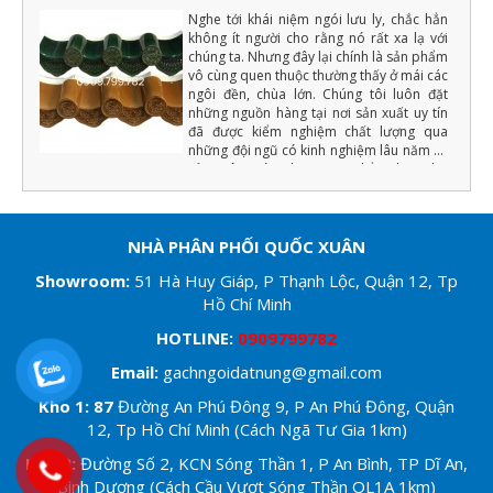
Nghe tới khái niệm ngói lưu ly, chắc hẳn
không ít người cho rằng nó rất xa lạ với
chúng ta. Nhưng đây lại chính là sản phẩm
vô cùng quen thuộc thường thấy ở mái các
ngôi đền, chùa lớn. Chúng tôi luôn đặt
những nguồn hàng tại nơi sản xuất uy tín
đã được kiểm nghiệm chất lượng qua
những đội ngũ có kinh nghiệm lâu năm về
sản xuât ngói tráng men (Chẳng hạn như
màu men phải đồng đều, chất lượng cốt
ngói phải đảm bảo độ cứng, tải trọng uốn,
độ bền với khí hậu... ) nếu đạt những yếu
tố trên chúng tôi mới xuất hàng.
NHÀ PHÂN PHỐI QUỐC XUÂN
Showroom
:
51 Hà Huy Giáp, P Thạnh Lộc, Quận 12, Tp
Hồ Chí Minh
HOTLINE:
0909799782
Email:
gachngoidatnung@gmail.com
Kho 1: 87
Đường An Phú Đông 9, P An Phú Đông, Quận
12, Tp Hồ Chí Minh (Cách Ngã Tư Gia 1km)
Kho 2:
Đường Số 2, KCN Sóng Thần 1, P An Bình, TP Dĩ An,
Bình Dương (Cách Cầu Vượt Sóng Thần QL1A 1km)