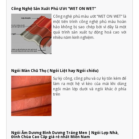
Công Nghệ Sản Xuất Phủ Ướt “WET ON WET”
Công nghệ phủ màu ướt “WET ON WET” là
một tiến trình công nghệ phủ màu hoàn
hảo không bị sao chép bởi vì đây là một
quá trình sản xuất tự động hoá cao với
nhiều năm kinh nghiệm.
Ngói Màn Chũ Thọ ( Ngói Liệt hay Ngói chiếu)
Sự kỳ công, công phu và cự kỳ tốn kém để
làm ra một hệ vì kèo của mái khi dùng
ngói màn lớp dưới và ngói khác ở phía
trên
Ngói Âm Dương Bình Dương Tráng Men | Ngói Lợp Nhà,
Đình Chùa Cao Cấp giá rẻ nhất Miền Nam