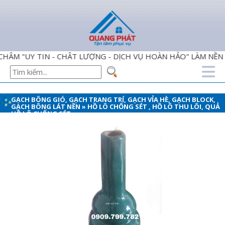
"UY TIN - CHÂT LƯỢNG - DỊCH VỤ HOÀN HẢO" LÀM NỀN TẢ
GẠCH BÔNG GIÓ, GẠCH TRANG TRÍ, GẠCH VỈA HÈ, GẠCH BLOCK,
GẠCH BÔNG LÁT NỀN
»
HỒ LÔ CHỐNG SÉT , HỒ LÔ THU LÔI, QUẢ
HỒ LÔ CHỐNG SÉT