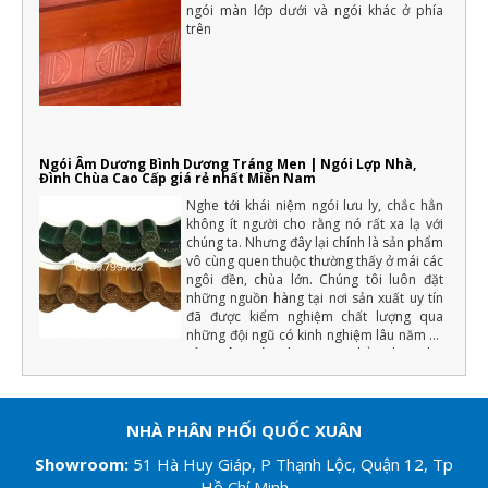
ngói màn lớp dưới và ngói khác ở phía
trên
Ngói Âm Dương Bình Dương Tráng Men | Ngói Lợp Nhà,
Đình Chùa Cao Cấp giá rẻ nhất Miền Nam
Nghe tới khái niệm ngói lưu ly, chắc hẳn
không ít người cho rằng nó rất xa lạ với
chúng ta. Nhưng đây lại chính là sản phẩm
vô cùng quen thuộc thường thấy ở mái các
ngôi đền, chùa lớn. Chúng tôi luôn đặt
những nguồn hàng tại nơi sản xuất uy tín
đã được kiểm nghiệm chất lượng qua
những đội ngũ có kinh nghiệm lâu năm về
sản xuât ngói tráng men (Chẳng hạn như
màu men phải đồng đều, chất lượng cốt
ngói phải đảm bảo độ cứng, tải trọng uốn,
độ bền với khí hậu... ) nếu đạt những yếu
tố trên chúng tôi mới xuất hàng.
NHÀ PHÂN PHỐI QUỐC XUÂN
Showroom
:
51 Hà Huy Giáp, P Thạnh Lộc, Quận 12, Tp
Hồ Chí Minh