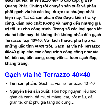
Gạch lát vỉa hè Terrazzo 40×40 cao cấp, giá rẻ
Quang Phát
. Chúng tôi chuyên sản xuất và phân
phối gạch vỉa hè các loại được ưa chuộng nhất
hiện nay. Tất cả sản phẩm đều được kiểm tra kỹ
càng, đảm bảo chất lượng và mang đến những giá
trị tối ưu cho công trình. Trong số các loại gạch lát
vỉa hè hiện nay thì không thể không nhắc đến gạch
Terrazzo loại 40×40. Với kích thước phù hợp và
những đặc tính vượt trội,
Gạch lát vỉa hè Terrazzo
40×40
giúp cho các công trình công cộng như vỉa
hè, bến xe, bến cảng, công viên… luôn sạch đẹp,
khang trang.
Gạch vỉa hè Terrazzo 40×40
Tên sản phẩm:
Gạch lát vỉa hè Terrazzo 40×40
Nguyên liệu sản xuất:
Hỗn hợp nguyên liệu bao
gồm đá xanh, đá mi, xi măng, cát, bột màu, đá
granite, chất phụ gia tăng độ cứng…