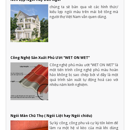
Bên cạnh p hong tục tập quán và phong cách sống của từng
chúng ta sẽ bàn qua về các hình thức/
vùng miền, yêu cầu thiết kế nhà và thẩm mỹ của nhà ở còn ảnh
kiểu lợp ngói màu trên mái bê tông mà
hưởng từ nhiều yếu tố khác trong đó có phong cách của gia chủ
người thợ Việt Nam vẫn quen dùng.
16 cách tiết kiệm tiền để xây nhà hiệu quả và thông minh nhất
Một ngôi nhà là mơ ước của rất nhiều người, với mỗi người dân
Việt Nam thì việc xây dựng nhà ở là vấn đề quan trọng của cả
một đời người.
Những điều cần biết khi xây nhà mới mà gia chủ cần phải nắm rõ
Xây nhà là việc trong đại của cả một đời người nên luôn cần có
sự chuẩn bị kỹ càng, không thể nào làm qua loa
Công Nghệ Sản Xuất Phủ Ướt “WET ON WET”
Công nghệ phủ màu ướt “WET ON WET” là
một tiến trình công nghệ phủ màu hoàn
hảo không bị sao chép bởi vì đây là một
quá trình sản xuất tự động hoá cao với
nhiều năm kinh nghiệm.
Ngói Màn Chũ Thọ ( Ngói Liệt hay Ngói chiếu)
Sự kỳ công, công phu và cự kỳ tốn kém để
làm ra một hệ vì kèo của mái khi dùng