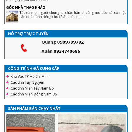
GÓC NHÀ THAO KHẢO
Tất cả mọi người chúng ta chắc hẳn ai cũng mơ ước sẽ có một
căn nhà dành riêng cho tổ ấm của mình.
HỖ TRỢ TRỰC TUYẾN
Quang
0909799782
Xuân
0934740686
CÔNG TRÌNH ĐÃ CUNG CẤP
Khu Vực TP Hồ Chí Minh
Các tỉnh Tây Nguyên
Các tỉnh Miền Tây Nam Bộ
Các tỉnh Miền Đông Nam Bộ
SẢN PHẨM BÁN CHẠY NHẤT