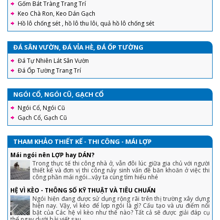
Gốm Bát Tràng Trang Trí
Keo Chà Ron, Keo Dán Gạch
Hồ lô chống sét , hồ lô thu lôi, quả hồ lô chống sét
ĐÁ SÂN VƯỜN, ĐÁ VỈA HÈ, ĐÁ ỐP TƯỜNG
Đá Tự Nhiên Lát Sân Vườn
Đá Ốp Tường Trang Trí
NGÓI CỔ, NGÓI CŨ, GẠCH CỔ
Ngói Cổ, Ngói Cũ
Gạch Cổ, Gạch Cũ
THAM KHẢO THIẾT KẾ - THI CÔNG - MÁI LỢP
Mái ngói nên LỢP hay DÁN?
Trong thực tế thi công nhà ở, vẫn đôi lúc giữa gia chủ với người
thiết kế và đơn vị thi công nảy sinh vấn đề băn khoăn ở việc thi
công phần mái ngói...vậy ta cùng tìm hiểu nhé
HỆ VÌ KÈO - THÔNG SỐ KỸ THUẬT VÀ TIÊU CHUẨN
Ngói hiện đang được sử dụng rộng rãi trên thị trường xây dựng
hiện nay. Vậy, vì kéo để lợp ngói là gì? Cấu tạo và ưu điểm nổi
bật của Các hệ vì kèo như thế nào? Tất cả sẽ được giải đáp cụ
thể ngay dưới bài viết sau.