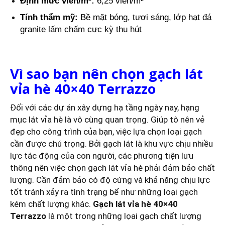
Định mức viên/m²:
6,25 viên/m²
Tính thẩm mỹ:
Bề mặt bóng, tươi sáng, lớp hạt đá
granite lấm chấm cực kỳ thu hút
Vì sao bạn nên chọn gạch lát
vỉa hè 40×40 Terrazzo
Đối với các dự án xây dựng hạ tầng ngày nay, hạng
mục lát vỉa hè là vô cùng quan trọng. Giúp tô nên vẻ
đẹp cho công trình của bạn, việc lựa chọn loại gạch
cần được chú trọng. Bởi gạch lát là khu vực chịu nhiều
lực tác động của con người, các phương tiện lưu
thông nên việc chọn gạch lát vỉa hè phải đảm bảo chất
lượng. Cần đảm bảo có độ cứng và khả năng chịu lực
tốt tránh xảy ra tình trạng bể như những loại gạch
kém chất lượng khác.
Gạch lát vỉa hè 40×40
Terrazzo
là một trong những lọai gạch chất lượng