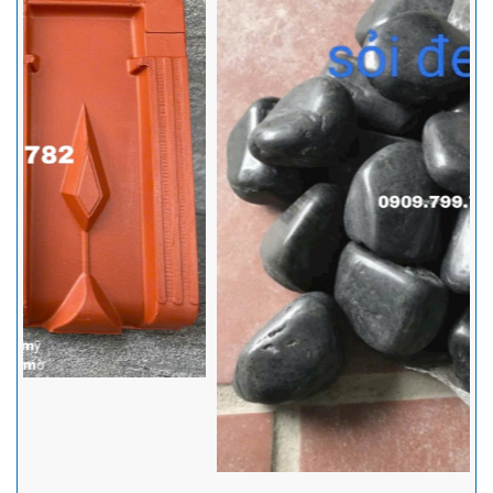
Ngói tráng men Prime - Đặc điểm, các mẫu ngói thông dụng và
hướng dẫn lợp ngói tráng men đúng tiêu chuẩn kỹ thuật nhất
Ngói Prime thông dụng trên thị trường gồm hai loại chính là ngói
Prime Hera cao cấp và Prime dòng S. Sản phẩm được sản xuất
trên công nghệ hiện đại, với nguyên liệu chính là đất sét, sau đó
được nung ở nhiệt độ rất cao nên ngói prime có nhiều ưu điểm nổi bật
nên ngói là sự lựa chọn hàng đầu cho mọi công trình.
Ngói 16 v/m2 Gốm Mỹ : Hướng dẫn cách lợp đầy đủ, chi tiết nhất
Với sự ra đời của sản phẩm ngói 16 Indo và ngói 16 Việt Nam.
Công cty cổ phần Gốm Mỹ cam kết mang tới cho quý khách hàng
sự hài lòng về chất lượng cũng như nâng cao tính thẩm mỹ của
công trình.