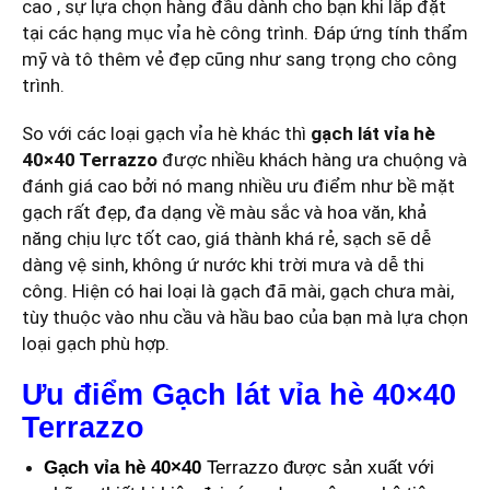
cao , sự lựa chọn hàng đầu dành cho bạn khi lắp đặt
tại các hạng mục vỉa hè công trình. Đáp ứng tính thẩm
mỹ và tô thêm vẻ đẹp cũng như sang trọng cho công
trình.
So với các loại gạch vỉa hè khác thì
gạch lát vỉa hè
40×40 Terrazzo
được nhiều khách hàng ưa chuộng và
đánh giá cao bởi nó mang nhiều ưu điểm như bề mặt
gạch rất đẹp, đa dạng về màu sắc và hoa văn, khả
năng chịu lực tốt cao, giá thành khá rẻ, sạch sẽ dễ
dàng vệ sinh, không ứ nước khi trời mưa và dễ thi
công. Hiện có hai loại là gạch đã mài, gạch chưa mài,
tùy thuộc vào nhu cầu và hầu bao của bạn mà lựa chọn
loại gạch phù hợp.
Ưu điểm Gạch lát vỉa hè 40×40
Terrazzo
Gạch vỉa hè 40×40
Terrazzo được sản xuất với