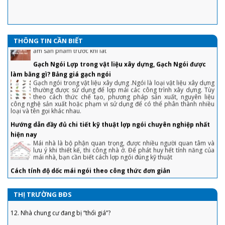
1. Chiêu tránh sập bẫy khi mua nhà lần đầu tiết kiệm cả đống tiền
Hướng dẫn lát gạch tàu
Chọn lô sản phẩm cùng mã hiệu kích thước, màu sắc, không làm
2. Tuyệt chiêu trả giá nhà đất, mua 'hời' ăn lộc trăm triệu
ẩm sản phẩm trước khi lát
3. Chiêu bán nhà không cần qua môi giới, khách tranh hỏi được giá 'chốt'
Gạch Ngói Lợp trong vật liệu xây dựng, Gạch Ngói được
THÔNG TIN CẦN BIẾT
nhanh
làm bằng gì? Bảng giá gạch ngói
Gạch ngói trong vật liệu xây dựng .Ngói là loại vật liệu xây dựng
4. Sai lầm để đời khiến người vay tiền ngân hàng mua nhà phải “gánh nợ”
thường được sử dụng để lợp mái các công trình xây dựng. Tùy
theo cách thức chế tạo, phương pháp sản xuất, nguyên liệu
5. “Bỏng tay” với giá bán căn hộ ở TP. Hồ Chí Minh
công nghệ sản xuất hoặc phạm vi sử dụng để có thể phân thành nhiều
loại và tên gọi khác nhau.
6. Bất động sản tăng ưu đãi để thoát hàng "ế"
Hướng dẫn đầy đủ chi tiết kỹ thuật lợp ngói chuyên nghiệp nhất
7. Doanh nghiệp bất động sản huy động vốn lãi suất ‘không tưởng’, Bộ
hiện nay
Xây dựng nói gì?
Mái nhà là bộ phận quan trọng, được nhiều người quan tâm và
lưu ý khi thiết kế, thi công nhà ở. Để phát huy hết tính năng của
8. Dự án đủ pháp lý ra thị trường BĐS chỉ “đếm trên đầu ngón tay”
mái nhà, bạn cần biết cách lợp ngói đúng kỹ thuật
9. Nới room tín dụng, liệu xảy ra cơn sốt đất vào cuối năm?
Cách tính độ dốc mái ngói theo công thức đơn giản
Độ dốc mái ngói thường lớn hơn so với mái tôn và các loại mái
10. Giá chung cư tăng cao, đất nền èo uột: Nên đổ tiền đầu tư vào đâu?
khác. Cụ thể, độ dốc mái ngói bao nhiêu là hợp lý, cách tính ra
sao? Mời bạn tham khảo trong bài viết dưới đây.
11. Tồn Kho Bất Động Sản Lớn
HƯỚNG DẪN CÁCH TÍNH DIỆN TÍCH MÁI NGÓI ĐƠN GIẢN VÀ CHÍNH
12. Nhà chung cư đang bị “thổi giá”?
XÁC NHẤT
THỊ TRƯỜNG BĐS
Đối với một ngôi nhà, kiến trúc đóng vai trò quan trọng trong
13. Tập đoàn MSC đề xuất đầu tư “siêu cảng” quốc tế Cần Giờ – Cái Mép
việc tạo nét đẹp và tính thẩm mỹ cao.
gần 6 tỷ USD
Vì sao nên dùng sơn chống cháy trong xây dựng?
14. Đã xong móng nhà ga sân bay Long Thành, sẵn sàng khởi công