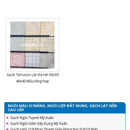
Gạch Terrazzo Lát Vỉa Hè 30x30
40x40 Mẫu tổng hợp
NGÓI MÀU XI MĂNG, NGÓI LỢP ĐẤT NUNG, GẠCH LÁT NỀN
CAO CẤP
Gạch Ngói Tuynel Mỹ Xuân
Gạch Ngói Gốm Xây Dựng Mỹ Xuân
Gạch ngói 119 Phan Thanh Giản Đồng Nai TUILDONAI