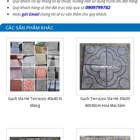
Quý khách coi kỹ thông số kỹ thuật, hướng dẫn sử dụng trước khi đặt hàng.
0909799782
Quý khách hàng có thể đặt trực tiếp qua số
Hoặc
gửi Email
chúng tôi sẽ tư vấn thêm cho quý khách.
CÁC SẢN PHẨM KHÁC
Gạch Vỉa Hè Terrazzo 40x40 Xi
Gạch Terrazzo Vỉa Hè 30x30
Măng
40X40cm Hoa Mai Xám