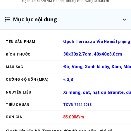
Gạch Terrazzo Vỉa Hè mắt phụng màu vàng 40x40cm
Mục lục nội dung
Gạch Terrazzo
Vỉa Hè mắt phụng
TÊN SẢN PHẨM
30x30x2.7cm, 40x40x3.0cm
KÍCH THƯỚC
Đỏ, Vàng, Xanh lá cây, Xám, Mà
MÀU SẮC
< 3,8
CƯỜNG ĐỘ UỐN (MPA)
Xi măng, cát, hạt đá Granite, đ
NGUYÊN LIỆU
TIÊU CHUẨN
TCVN 7744:2013
85.000đ/m
ĐƠN GIÁ