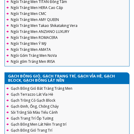
Ngói Tráng Men TITAN Đồng Tâm
Ngói Tráng Men HERA Cao Cấp
Ngói Tráng Men CMC
Ngói Tráng Men AMY QUEEN
Ngói Tráng Men Takao Shikataking Vera
Ngói Tráng Men ANZIANO LUXURY
Ngói Tráng Men ROMACERA
Ngói Tráng Men Ý Mỹ
Ngói Tráng Men AMATA
Ngói Gốm Tráng Men NoVa
Ngói gốm Tráng Men IRISA
GẠCH BÔNG GIÓ, GẠCH TRANG TRÍ, GẠCH VỈA HÈ, GẠCH
BLOCK, GẠCH BÔNG LÁT NỀN
Gạch Bông Gió Bát Tràng Tráng Men
Gạch Terrazzo Lát Vỉa Hè
Gạch Trồng Cỏ Gạch Block
Gạch Đinh, Ống, Chống Cháy
Sỏi Trắng Sỏi Màu Tiểu Cảnh
Gạch Trang Trí Ốp Tường
Gạch Bông Men Lát Nền Trang trí
Gạch Bông Gió Trang Trí