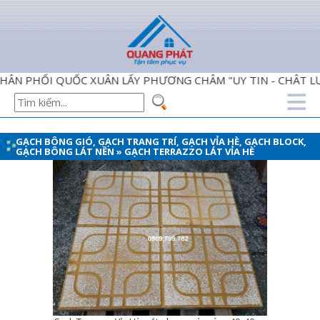
ỐI QUỐC XUÂN LẤY PHƯƠNG CHÂM "UY TIN - CHÂT LƯỢNG -
GẠCH BÔNG GIÓ, GẠCH TRANG TRÍ, GẠCH VỈA HÈ, GẠCH BLOCK,
GẠCH BÔNG LÁT NỀN
»
GẠCH TERRAZZO LÁT VỈA HÈ