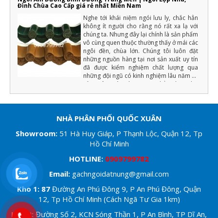
Đình Chùa Cao Cấp giá rẻ nhất Miền Nam
Nghe tới khái niệm ngói lưu ly, chắc hẳn
không ít người cho rằng nó rất xa lạ với
chúng ta. Nhưng đây lại chính là sản phẩm
vô cùng quen thuộc thường thấy ở mái các
ngôi đền, chùa lớn. Chúng tôi luôn đặt
những nguồn hàng tại nơi sản xuất uy tín
đã được kiểm nghiệm chất lượng qua
những đội ngũ có kinh nghiệm lâu năm về
sản xuât ngói tráng men (Chẳng hạn như
màu men phải đồng đều, chất lượng cốt
ngói phải đảm bảo độ cứng, tải trọng uốn,
độ bền với khí hậu... ) nếu đạt những yếu
tố trên chúng tôi mới xuất hàng.
NHÀ PHÂN PHỐI QUỐC XUÂN
Showroom
:
51 Hà Huy Giáp, P Thạnh Lộc, Quận 12, Tp
Hồ Chí Minh
HOTLINE:
0909799782
Email:
gachngoidatnung@gmail.com
Kho 1: 87
Đường An Phú Đông 9, P An Phú Đông, Quận
12, Tp Hồ Chí Minh (Cách Ngã Tư Gia 1km)
Kho 2:
Đường Số 2, KCN Sóng Thần 1, P An Bình, TP Dĩ An,