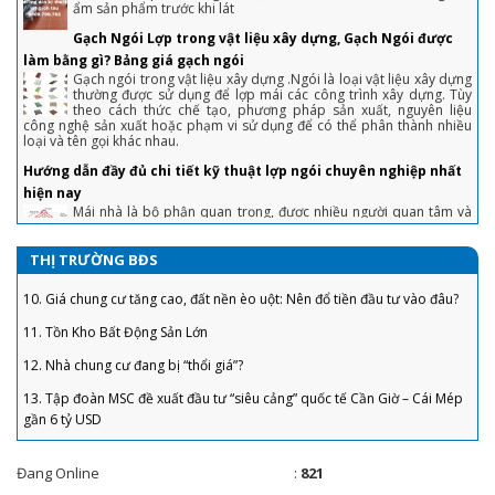
Gạch Ngói Lợp trong vật liệu xây dựng, Gạch Ngói được
nhanh
làm bằng gì? Bảng giá gạch ngói
Gạch ngói trong vật liệu xây dựng .Ngói là loại vật liệu xây dựng
4. Sai lầm để đời khiến người vay tiền ngân hàng mua nhà phải “gánh nợ”
thường được sử dụng để lợp mái các công trình xây dựng. Tùy
theo cách thức chế tạo, phương pháp sản xuất, nguyên liệu
5. “Bỏng tay” với giá bán căn hộ ở TP. Hồ Chí Minh
công nghệ sản xuất hoặc phạm vi sử dụng để có thể phân thành nhiều
loại và tên gọi khác nhau.
6. Bất động sản tăng ưu đãi để thoát hàng "ế"
Hướng dẫn đầy đủ chi tiết kỹ thuật lợp ngói chuyên nghiệp nhất
7. Doanh nghiệp bất động sản huy động vốn lãi suất ‘không tưởng’, Bộ
hiện nay
Xây dựng nói gì?
Mái nhà là bộ phận quan trọng, được nhiều người quan tâm và
lưu ý khi thiết kế, thi công nhà ở. Để phát huy hết tính năng của
8. Dự án đủ pháp lý ra thị trường BĐS chỉ “đếm trên đầu ngón tay”
mái nhà, bạn cần biết cách lợp ngói đúng kỹ thuật
9. Nới room tín dụng, liệu xảy ra cơn sốt đất vào cuối năm?
Cách tính độ dốc mái ngói theo công thức đơn giản
Độ dốc mái ngói thường lớn hơn so với mái tôn và các loại mái
THỊ TRƯỜNG BĐS
10. Giá chung cư tăng cao, đất nền èo uột: Nên đổ tiền đầu tư vào đâu?
khác. Cụ thể, độ dốc mái ngói bao nhiêu là hợp lý, cách tính ra
sao? Mời bạn tham khảo trong bài viết dưới đây.
11. Tồn Kho Bất Động Sản Lớn
HƯỚNG DẪN CÁCH TÍNH DIỆN TÍCH MÁI NGÓI ĐƠN GIẢN VÀ CHÍNH
12. Nhà chung cư đang bị “thổi giá”?
XÁC NHẤT
Đối với một ngôi nhà, kiến trúc đóng vai trò quan trọng trong
13. Tập đoàn MSC đề xuất đầu tư “siêu cảng” quốc tế Cần Giờ – Cái Mép
việc tạo nét đẹp và tính thẩm mỹ cao.
gần 6 tỷ USD
Vì sao nên dùng sơn chống cháy trong xây dựng?
14. Đã xong móng nhà ga sân bay Long Thành, sẵn sàng khởi công
Không phải ngẫu nhiên mà sơn chống cháy được xem là phương
pháp chống cháy thụ động mang đến hiệu quả cao
15. Nới room cho vay thấp khó giúp địa ốc phục hồi
THÔNG TIN CẦN BIẾT: MỘT SỐ CHÍNH SÁCH, QUY ĐỊNH MỚI
Đang Online
:
821
16. Bất động sản miền Tây Nam bộ giá còn mềm vì “điểm nghẽn” giao
CÓ HIỆU LỰC THÁNG 01/2019