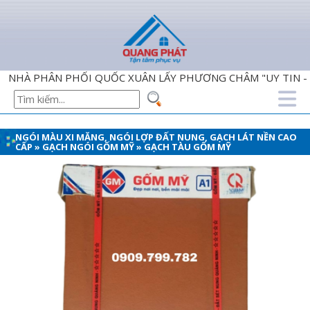
À PHÂN PHỐI QUỐC XUÂN LẤY PHƯƠNG CHÂM "UY TIN - CHÂ
NGÓI MÀU XI MĂNG, NGÓI LỢP ĐẤT NUNG, GẠCH LÁT NỀN CAO
CẤP
»
GẠCH NGÓI GỐM MỸ
»
GẠCH TÀU GỐM MỸ