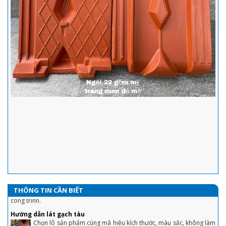
Ngói tráng men Prime - Đặc điểm, các mẫu ngói thông dụng và
hướng dẫn lợp ngói tráng men đúng tiêu chuẩn kỹ thuật nhất
Ngói Prime thông dụng trên thị trường gồm hai loại chính là ngói
Prime Hera cao cấp và Prime dòng S. Sản phẩm được sản xuất
trên công nghệ hiện đại, với nguyên liệu chính là đất sét, sau đó
được nung ở nhiệt độ rất cao nên ngói prime có nhiều ưu điểm nổi bật
nên ngói là sự lựa chọn hàng đầu cho mọi công trình.
Ngói 16 v/m2 Gốm Mỹ : Hướng dẫn cách lợp đầy đủ, chi tiết nhất
Với sự ra đời của sản phẩm ngói 16 Indo và ngói 16 Việt Nam.
Công cty cổ phần Gốm Mỹ cam kết mang tới cho quý khách hàng
sự hài lòng về chất lượng cũng như nâng cao tính thẩm mỹ của
công trình.
THÔNG TIN CẦN BIẾT
1. Chiêu tránh sập bẫy khi mua nhà lần đầu tiết kiệm cả đống tiền
Hướng dẫn lát gạch tàu
Chọn lô sản phẩm cùng mã hiệu kích thước, màu sắc, không làm
2. Tuyệt chiêu trả giá nhà đất, mua 'hời' ăn lộc trăm triệu
ẩm sản phẩm trước khi lát
3. Chiêu bán nhà không cần qua môi giới, khách tranh hỏi được giá 'chốt'