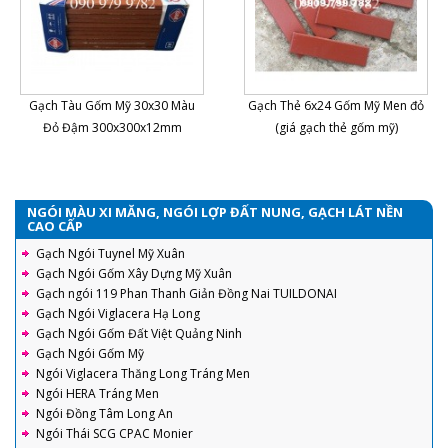
Gạch Tàu Gốm Mỹ 30x30 Màu
Gạch Thẻ 6x24 Gốm Mỹ Men đỏ
Đỏ Đậm 300x300x12mm
(giá gạch thẻ gốm mỹ)
NGÓI MÀU XI MĂNG, NGÓI LỢP ĐẤT NUNG, GẠCH LÁT NỀN
CAO CẤP
Gạch Ngói Tuynel Mỹ Xuân
Gạch Ngói Gốm Xây Dựng Mỹ Xuân
Gạch ngói 119 Phan Thanh Giản Đồng Nai TUILDONAI
Gạch Ngói Viglacera Hạ Long
Gạch Ngói Gốm Đất Việt Quảng Ninh
Gạch Ngói Gốm Mỹ
Ngói Viglacera Thăng Long Tráng Men
Ngói HERA Tráng Men
Ngói Đồng Tâm Long An
Ngói Thái SCG CPAC Monier