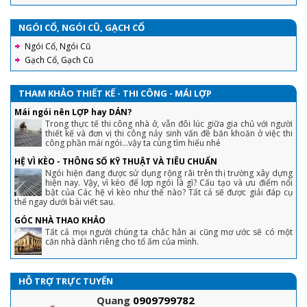
NGÓI CỔ, NGÓI CŨ, GẠCH CỔ
Ngói Cổ, Ngói Cũ
Gạch Cổ, Gạch Cũ
THAM KHẢO THIẾT KẾ - THI CÔNG - MÁI LỢP
Mái ngói nên LỢP hay DÁN?
Trong thực tế thi công nhà ở, vẫn đôi lúc giữa gia chủ với người
thiết kế và đơn vị thi công nảy sinh vấn đề băn khoăn ở việc thi
công phần mái ngói...vậy ta cùng tìm hiểu nhé
HỆ VÌ KÈO - THÔNG SỐ KỸ THUẬT VÀ TIÊU CHUẨN
Ngói hiện đang được sử dụng rộng rãi trên thị trường xây dựng
hiện nay. Vậy, vì kéo để lợp ngói là gì? Cấu tạo và ưu điểm nổi
bật của Các hệ vì kèo như thế nào? Tất cả sẽ được giải đáp cụ
thể ngay dưới bài viết sau.
GÓC NHÀ THAO KHẢO
Tất cả mọi người chúng ta chắc hẳn ai cũng mơ ước sẽ có một
căn nhà dành riêng cho tổ ấm của mình.
HỖ TRỢ TRỰC TUYẾN
Quang
0909799782