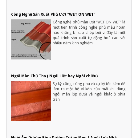
Một ngôi nhà là mơ ước của rất nhiều người, với mỗi người dân
Việt Nam thì việc xây dựng nhà ở là vấn đề quan trọng của cả
một đời người.
Công Nghệ Sản Xuất Phủ Ướt “WET ON WET”
Công nghệ phủ màu ướt “WET ON WET” là
Những điều cần biết khi xây nhà mới mà gia chủ cần phải nắm rõ
một tiến trình công nghệ phủ màu hoàn
Xây nhà là việc trong đại của cả một đời người nên luôn cần có
sự chuẩn bị kỹ càng, không thể nào làm qua loa
hảo không bị sao chép bởi vì đây là một
quá trình sản xuất tự động hoá cao với
nhiều năm kinh nghiệm.
Ngói Màn Chũ Thọ ( Ngói Liệt hay Ngói chiếu)
Sự kỳ công, công phu và cự kỳ tốn kém để
làm ra một hệ vì kèo của mái khi dùng
ngói màn lớp dưới và ngói khác ở phía
trên
Ngói Âm Dương Bình Dương Tráng Men | Ngói Lợp Nhà,