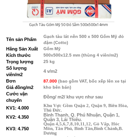
Gạch Tàu Gốm Mỹ 50 Đỏ Sẫm 500x500x14mm
Gạ
ch tàu lát nền 500 x 500 Gốm Mỹ đỏ
Tên sản Phẩm
đậm
(Cotto)
Hãng Sản Xuất
Gốm Mỹ
Kích thước
500x500x12.5 mm (thùng 4 viên/m2)
Trọng lượng
25 kg
Số lượng
4 v/m2
viên/m2
Đơn
87.000
(bao gồm VAT, bốc xếp lên xe tại
Giá
đồng/m2
kh
o bên
b
án)
Cước vận
Đồng/ m2/
khu vực như sau
chuyển
Khu Vực Gồm Quận 2, Quận 9, Biên Hòa,
KV1: 4.000
Thủ Đức.
Bình Thạnh, Q. Phú Nhuận, Quận 1,
KV2: 4.350
Quận 3, Lái Thiêu.
Quận 4,5,6,7,8,10,11,12, Gò Vấp, Hóc
KV3: 4.750
Môn, Tân Phú, Bình Tân,Bình Chánh,B.
Dương