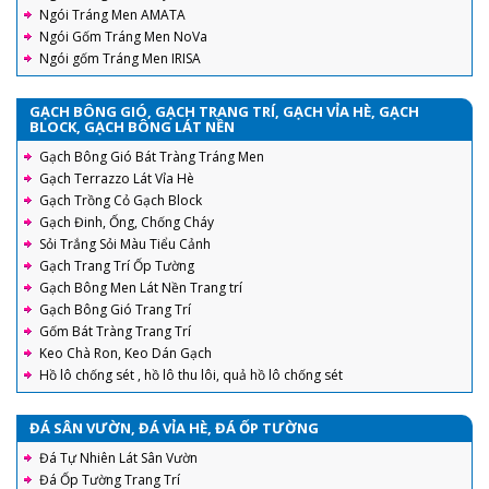
Ngói Tráng Men AMATA
Ngói Gốm Tráng Men NoVa
Ngói gốm Tráng Men IRISA
GẠCH BÔNG GIÓ, GẠCH TRANG TRÍ, GẠCH VỈA HÈ, GẠCH
BLOCK, GẠCH BÔNG LÁT NỀN
Gạch Bông Gió Bát Tràng Tráng Men
Gạch Terrazzo Lát Vỉa Hè
Gạch Trồng Cỏ Gạch Block
Gạch Đinh, Ống, Chống Cháy
Sỏi Trắng Sỏi Màu Tiểu Cảnh
Gạch Trang Trí Ốp Tường
Gạch Bông Men Lát Nền Trang trí
Gạch Bông Gió Trang Trí
Gốm Bát Tràng Trang Trí
Keo Chà Ron, Keo Dán Gạch
Hồ lô chống sét , hồ lô thu lôi, quả hồ lô chống sét
ĐÁ SÂN VƯỜN, ĐÁ VỈA HÈ, ĐÁ ỐP TƯỜNG
Đá Tự Nhiên Lát Sân Vườn
Đá Ốp Tường Trang Trí