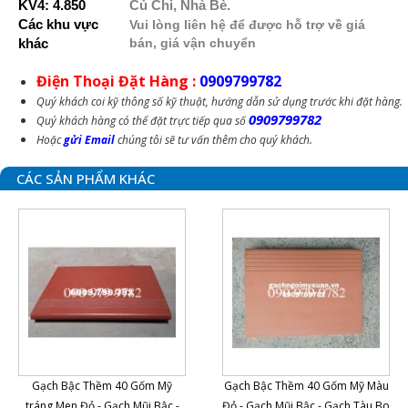
KV4: 4.850
Củ Chi, Nhà Bè.
Các khu vực
Vui lòng liên hệ để được hỗ trợ về giá
khác
bán, gi
á vận chuyển
Điện Thoại Đặt Hàng :
0909799782
Quý khách coi kỹ thông số kỹ thuật, hướng dẫn sử dụng trước khi đặt hàng.
0909799782
Quý khách hàng có thể đặt trực tiếp qua số
Hoặc
gửi Email
chúng tôi sẽ tư vấn thêm cho quý khách.
CÁC SẢN PHẨM KHÁC
Gạch Bậc Thềm 40 Gốm Mỹ
Gạch Bậc Thềm 40 Gốm Mỹ Màu
tráng Men Đỏ - Gạch Mũi Bậc -
Đỏ - Gạch Mũi Bậc - Gạch Tàu Bo