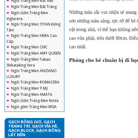
Ngói Tráng Men Đất Việt
Ngói Tráng Men Bát Tràng
Những màu sắc vui nhộn sẽ mang lạ
Ngói Gốm Tráng Men
Viglacera
sơn những màu sáng, rực rỡ để bé t
Ngói Tráng Men TITAN Đồng
vật trong nhà, vì thế bạn không nê
Tâm
Ngói Tráng Men HERA Cao
cao vừa phải, trên dưới 80cm. Điều
Cấp
cao nhất.
Ngói Tráng Men CMC
Ngói Tráng Men AMY QUEEN
Ngói Tráng Men Takao
Phòng cho bé chuẩn bị đi họ
Shikataking Vera
Ngói Tráng Men ANZIANO
LUXURY
Ngói Tráng Men ROMACERA
Ngói Tráng Men Ý Mỹ
Ngói Tráng Men AMATA
Ngói Gốm Tráng Men NoVa
Ngói gốm Tráng Men IRISA
GẠCH BÔNG GIÓ, GẠCH
TRANG TRÍ, GẠCH VỈA HÈ,
GẠCH BLOCK, GẠCH BÔNG
LÁT NỀN