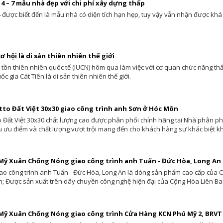
4 – 7 mẫu nhà đẹp với chi phí xây dựng thấp
 được biết đến là mẫu nhà có diện tích hạn hẹp, tuy vậy vẫn nhận được kh
ơ hội là di sản thiên nhiên thế giới
 tồn thiên nhiên quốc tế (IUCN) hôm qua làm việc với cơ quan chức năng t
 gia Cát Tiên là di sản thiên nhiên thế giới.
tto Đất Việt 30x30 giao công trình anh Sơn ở Hóc Môn
o Đất Việt 30x30 chất lượng cao được phân phối chính hãng tại Nhà phân ph
 ưu điểm và chất lượng vượt trội mang đến cho khách hàng sự khác biệt kh
Mỹ Xuân Chống Nóng giao công trình anh Tuấn - Đức Hòa, Long An
ao công trình anh Tuấn - Đức Hòa, Long An là dòng sản phẩm cao cấp của
 Được sản xuất trên dây chuyền công nghệ hiện đại của Cộng Hòa Liên Ba
Mỹ Xuân Chống Nóng giao công trình Cửa Hàng KCN Phú Mỹ 2, BRVT