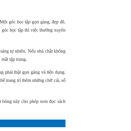
năm
Không phải ngẫu nhiên
mà sơn chống cháy
được xem là phương
pháp chống cháy thụ động
mang đến hiệu quả cao
Một góc học tập gọn gàng, đẹp đẽ,
THÔNG TIN CẦN BIẾT: MỘT
u góc học tập thì việc thường xuyên
SỐ CHÍNH SÁCH, QUY ĐỊNH
MỚI CÓ HIỆU LỰC THÁNG
01/2019
Từ tháng 1 năm 2019,
h sáng tự nhiên. Nếu nhà chật không
nhiều chính sách mới có
hiệu lực thi hành. Văn
 mất tập trung.
phòng tổng hợp và giới thiệu
một số nội dung sau:
Đất phi nông nghiệp có được
g phải thật gọn gàng và tiện dụng.
xây nhà không?
hể trang trí thêm những chữ cái, số
Đất phi nông nghiệp là
đất gì? Loại Đất phi
nông nghiệp có được
xây nhà không? Khi mà hiện nay
có không ít cá nhân, hộ gia đình
ại bóng này cho phép xem đọc sách
hoặc tổ chức có nhu cầu chuyển
đổi đất phi nông nghiệp thành
đất ở để đem lại hiệu quả kinh tế
cao hơn
Kích thước quầy bar bếp
đúng tiêu chuẩn cho gia đình