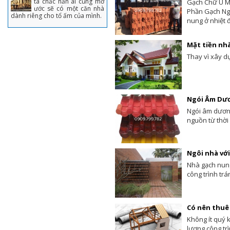
ta chắc hẳn ai cũng mơ
Gạch Chữ U M
ước sẽ có một căn nhà
Phần Gạch Ng
dành riêng cho tổ ấm của mình.
nung ở nhiệt 
Mặt tiền nhà
Thay vì xây d
Ngói Âm Dư
Ngói âm dương
nguồn từ thời 
Ngôi nhà với
Nhà gạch nung
công trình tr
Có nên thuê
Không ít quý 
lượng công tr