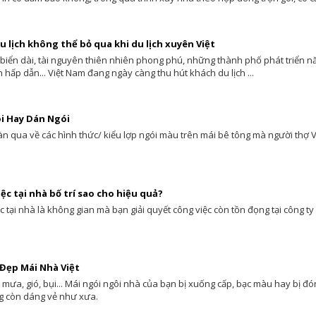
du lịch không thể bỏ qua khi du lịch xuyên Việt
biển dài, tài nguyên thiên nhiên phong phú, những thành phố phát triển 
hấp dẫn... Việt Nam đang ngày càng thu hút khách du lịch ...
i Hay Dán Ngói
àn qua về các hình thức/ kiểu lợp ngói màu trên mái bê tông mà người thợ
ệc tại nhà bố trí sao cho hiệu quả?
c tại nhà là không gian mà bạn giải quyết công việc còn tồn đọng tại công t
 Đẹp Mái Nhà Việt
 mưa, gió, bụi... Mái ngói ngôi nhà của bạn bị xuống cấp, bạc màu hay bị đó
g còn dáng vẻ như xưa.