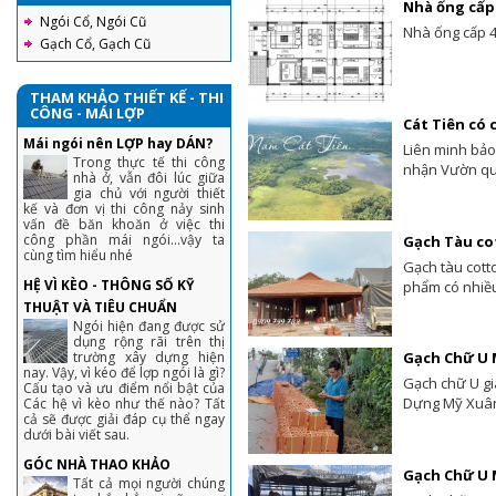
Nhà ống cấp 
Ngói Cổ, Ngói Cũ
Nhà ống cấp 4
Gạch Cổ, Gạch Cũ
THAM KHẢO THIẾT KẾ - THI
CÔNG - MÁI LỢP
Cát Tiên có c
Mái ngói nên LỢP hay DÁN?
Liên minh bảo
Trong thực tế thi công
nhận Vườn quốc
nhà ở, vẫn đôi lúc giữa
gia chủ với người thiết
kế và đơn vị thi công nảy sinh
vấn đề băn khoăn ở việc thi
công phần mái ngói...vậy ta
Gạch Tàu co
cùng tìm hiểu nhé
Gạch tàu cott
HỆ VÌ KÈO - THÔNG SỐ KỸ
phẩm có nhiều
THUẬT VÀ TIÊU CHUẨN
Ngói hiện đang được sử
dụng rộng rãi trên thị
trường xây dựng hiện
Gạch Chữ U 
nay. Vậy, vì kéo để lợp ngói là gì?
Gạch chữ U gi
Cấu tạo và ưu điểm nổi bật của
Dựng Mỹ Xuân;
Các hệ vì kèo như thế nào? Tất
cả sẽ được giải đáp cụ thể ngay
dưới bài viết sau.
GÓC NHÀ THAO KHẢO
Gạch Chữ U 
Tất cả mọi người chúng