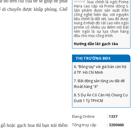
ứ đồ trên cũi của bé sẽ giúp bé phát
liệu chính là đất sét, sau đó được
mua 'hời' ăn lộc trăm triệu
nung ở nhiệt độ rất cao nên ngói
thể di chuyển được khắp phòng. Ghế
prime có nhiều ưu điểm nổi bật
4. Chiêu bán nhà không cần qua
nên ngói là sự lựa chọn hàng
môi giới, khách tranh hỏi được
đầu cho mọi công trình.
giá 'chốt' nhanh
Hướng dẫn lát gạch tàu
5. Sai lầm để đời khiến người vay
Chọn lô sản phẩm cùng
tiền ngân hàng mua nhà phải
mã hiệu kích thước, màu
sắc, không làm ẩm sản
“gánh nợ”
phẩm trước khi lát
6. “Bỏng tay” với giá bán căn hộ
Gạch Ngói Lợp trong vật liệu
ở TP. Hồ Chí Minh
THỊ TRƯỜNG BĐS
xây dựng, Gạch Ngói được
7. Bất động sản tăng ưu đãi để
làm bằng gì? Bảng giá gạch
thoát hàng "ế"
ngói
Gạch ngói trong vật liệu
8. 5 Dự Án Có Căn Hộ Chung Cư
xây dựng .Ngói là loại
Dưới 1 Tỷ TPHCM
vật liệu xây dựng
thường được sử dụng để lợp mái
9. Doanh nghiệp bất động sản
các công trình xây dựng. Tùy
theo cách thức chế tạo, phương
huy động vốn lãi suất ‘không
pháp sản xuất, nguyên liệu công
tưởng’, Bộ Xây dựng nói gì?
nghệ sản xuất hoặc phạm vi sử
dụng để có thể phân thành
10. Dự án đủ pháp lý ra thị
nhiều loại và tên gọi khác nhau.
Đang Online
:
1337
trường BĐS chỉ “đếm trên đầu
Hướng dẫn đầy đủ chi tiết kỹ
ngón tay”
Tổng truy cập
:
3200666
gỗ hoặc gạch hoa thì bạn trải thêm
thuật lợp ngói chuyên
11. Nới room tín dụng, liệu xảy
nghiệp nhất hiện nay