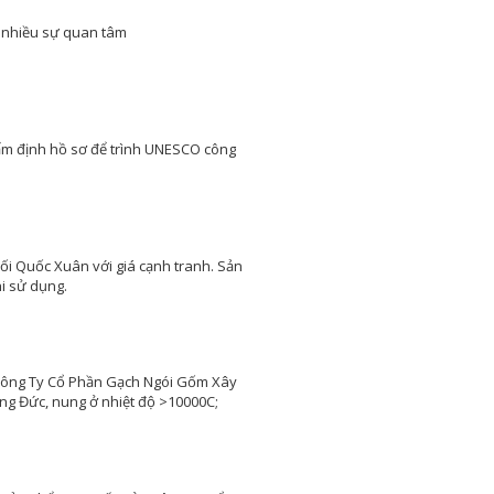
Tủ bếp kết hợp quầy
bar là một trong những
á nhiều sự quan tâm
thiết kế nội thất được
nhiều gia đình quan tâm. Sự có
mặt của một quầy bar trong nhà
sẽ tạo nên một không gian thư
giãn cho các thành viên trong
gia đình cũng như để tiếp khách
hẩm định hồ sơ để trình UNESCO công
Hướng dẫn cách đọc bản vẽ
xây dựng chi tiết, dễ hiểu
nhất
Cách đọc bản vẽ xây
dựng đối với các KTS, Kỹ
sư là một việc bình
thường, nhưng với những người
ối Quốc Xuân với giá cạnh tranh. Sản
ngoài ngành chưa từng tiếp xúc
i sử dụng.
là điều rất khó khăn
20 loại cây trồng trong nhà
không cần ánh sáng dễ chăm
sóc
Cây xanh rất cần ánh
 Công Ty Cổ Phần Gạch Ngói Gốm Xây
sáng cho sự sinh trưởng
ng Đức, nung ở nhiệt độ >10000C;
và phát triển. Tuy vậy,
vẫn có một số loại cây trồng
không cần nhiều ánh sáng...
Lợp ngói - Xu hướng kiểu mái