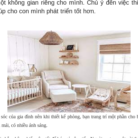
ột không gian riêng cho mình. Chú ý đến việc th
úp cho con mình phát triển tốt hơn.
sóc của gia đình nên khi thiết kế phòng, bạn trang trí một phần cho
 mái, có nhiều ánh sáng.