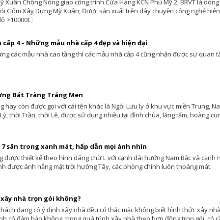
ỹ Xuân Chống Nóng giao công trình Cửa Hàng KCN Phú Mỹ 2, BRVT là dòng
ói Gốm Xây Dựng Mỹ Xuân; Được sản xuất trên dây chuyền công nghệ hiện 
độ >10000C;
 cấp 4 – Những mẫu nhà cấp 4 đẹp và hiện đại
ựng các mẫu nhà cao tầng thì các mẫu nhà cấp 4 cũng nhận được sự quan tâ
ơng Bát Tràng Tráng Men
 hay còn được gọi với cái tên khác là Ngói Lưu ly ở khu vực miền Trung, 
Lý, thời Trần, thời Lê, được sử dụng nhiều tại đình chùa, lăng tẩm, hoàng cung
 7 sân trong xanh mát, hấp dẫn mọi ánh nhìn
 được thiết kế theo hình dáng chữ L với cạnh dài hướng Nam Bắc và cạnh 
ánh được ánh nắng mặt trời hướng Tây, các phòng chính luôn thoáng mát.
 xây nhà trọn gói không?
khách đang có ý định xây nhà đều có thắc mắc không biết hình thức xây nhà 
ình có đảm bảo không, trong quá trình xây nhà theo hợp đồng trọn gói, có c