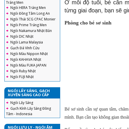
Ở mỗi độ tuổi, bé cần m
Tráng Men
Ngói HERA Tráng Men
từng giai đoạn, bạn sẽ gi
Ngói Đồng Tâm Long An
Ngói Thái SCG CPAC Monier
Phòng cho bé sơ sinh
Ngói Prime Tráng Men
Ngói Nakamura Nhật Bản
Ngói DIC Nhật
Ngói Lama Malaysia
Gạch Đá Vĩnh Cửu
Ngói Màu Nippon Nhật
Ngói KAHAVA Nhật
Ngói Màu FUKA JAPAN
Ngói Ruby Nhật
Ngói FUJI Nhật
NGÓI LẤY SÁNG, GẠCH
XUYÊN SÁNG CAO CẤP
Ngói Lấy Sáng
Gạch Kính Lấy Sáng Đồng
Bé sơ sinh cần sự quan tâm, chăm 
Tâm - Indonesia
mình. Bạn cần tạo không gian thoải
NGÓI LƯU LY - NGÓI ÂM