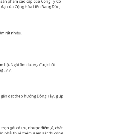
lợp theo từng phong cách
 sản phẩm cao cấp của Công Ty Cổ
thiết kế nhà ở
đại của Cộng Hòa Liên Bang Đức,
Bên cạnh p hong tục tập
quán và phong cách
sống của từng vùng
miền, yêu cầu thiết kế nhà và
thẩm mỹ của nhà ở còn ảnh
hưởng từ nhiều yếu tố khác
m rất nhiều.
trong đó có phong cách của gia
chủ
16 cách tiết kiệm tiền để xây
nhà hiệu quả và thông minh
nhất
Nam bộ. Ngói âm dương được bắt
Một ngôi nhà là mơ ước
 ..v.v..
của rất nhiều người, với
mỗi người dân Việt Nam
thì việc xây dựng nhà ở là vấn đề
quan trọng của cả một đời
người.
Những điều cần biết khi xây
ngắn đặt theo hướng Đông Tây, giúp
nhà mới mà gia chủ cần phải
nắm rõ
Xây nhà là việc trong đại
của cả một đời người
nên luôn cần có sự
chuẩn bị kỹ càng, không thể nào
trọn gói có ưu, nhược điểm gì, chất
làm qua loa
ần phải thuê thêm giám sát thi công