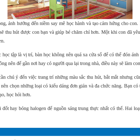
rọng, ảnh hưởng đến niềm say mê học hành và tạo cảm hứng cho con. 
h sẽ thu hút được con bạn và giúp bé chăm chỉ hơn. Một khi con đã yê
en.
c học tập là vị trí, bàn học không nên quá xa cửa sổ để có thể đón án
hông nên để gần nơi hay có người qua lại trong nhà, điều này sẽ làm con
ần chú ý đến việc trang trí những màu sắc thu hút, bắt mắt nhưng cũn
là nên chọn những loại có kiểu dáng đơn giản và đa chức năng. Bạn có t
ạo, học hỏi hơn.
 đốt hay bóng halogen để nguồn sáng trung thực nhất có thể. Hai lo