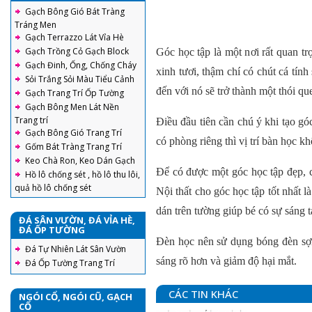
Gạch Bông Gió Bát Tràng
Tráng Men
Gạch Terrazzo Lát Vỉa Hè
Gạch Trồng Cỏ Gạch Block
Góc học tập là một nơi rất quan t
Gạch Đinh, Ống, Chống Cháy
xinh tươi, thậm chí có chút cá tín
Sỏi Trắng Sỏi Màu Tiểu Cảnh
đến với nó sẽ trở thành một thói qu
Gạch Trang Trí Ốp Tường
Gạch Bông Men Lát Nền
Trang trí
Điều đầu tiên cần chú ý khi tạo gó
Gạch Bông Gió Trang Trí
có phòng riêng thì vị trí bàn học k
Gốm Bát Tràng Trang Trí
Keo Chà Ron, Keo Dán Gạch
Để có được một góc học tập đẹp, c
Hồ lô chống sét , hồ lô thu lôi,
quả hồ lô chống sét
Nội thất cho góc học tập tốt nhất 
dán trên tường giúp bé có sự sáng t
ĐÁ SÂN VƯỜN, ĐÁ VỈA HÈ,
ĐÁ ỐP TƯỜNG
Đèn học nên sử dụng bóng đèn sợi
Đá Tự Nhiên Lát Sân Vườn
sáng rõ hơn và giảm độ hại mắt.
Đá Ốp Tường Trang Trí
CÁC TIN KHÁC
NGÓI CỔ, NGÓI CŨ, GẠCH
CỔ