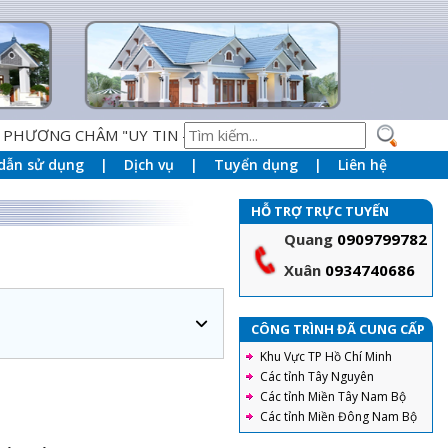
 CHÂM "UY TIN - CHÂT LƯỢNG - DỊCH VỤ HOÀN HẢO" LÀM 
dẫn sử dụng
Dịch vụ
Tuyển dụng
Liên hệ
HỖ TRỢ TRỰC TUYẾN
Quang
0909799782
Xuân
0934740686
CÔNG TRÌNH ĐÃ CUNG CẤP
Khu Vực TP Hồ Chí Minh
Các tỉnh Tây Nguyên
Các tỉnh Miền Tây Nam Bộ
Các tỉnh Miền Đông Nam Bộ