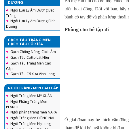
Bố mẹ cần tìm cho bé một chiếc nôi 
DƯƠNG
triển hoạt động. Đối với bạn, hãy
Ngói Lưu Ly Âm Dương Bát
Tràng
bành có tay đỡ và phần lưng thoải m
Ngói Lưu Ly Âm Dương Bình
Dương
Phòng cho bé tập đi
GẠCH TÀU TRÁNG MEN -
GẠCH TÀU CỔ XƯA
Gạch Chống Nóng, Cách Âm
Gạch Tàu Cotto Lát Nền
Gạch Tàu Tráng Men Cao
Cấp
Gạch Tàu Cổ Xưa Vĩnh Long
NGÓI TRÁNG MEN CAO CẤP
Ngói Tráng Men MỸ XUÂN
Ngói Phẳng Tráng Men
PLANIO
Ngói phẳng tráng men NARA
Ngói Tráng Men ĐỒNG NAI
Ở giai đoạn này bé thích vận động
Ngói Tráng Men Hạ Long
thảm để khi bé ngã không bị đau.