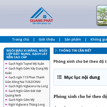
Trang chủ
Giới thiệu
Sản phẩm
Không gi
NGÓI MÀU XI MĂNG, NGÓI
THÔNG TIN CẦN BIẾT
LỢP ĐẤT NUNG, GẠCH LÁT
NỀN CAO CẤP
Phòng xinh cho bé theo độ t
Gạch Ngói Tuynel Mỹ Xuân
Gạch Ngói Gốm Xây Dựng Mỹ
Xuân
Mục lục nội dung
Gạch ngói 119 Phan Thanh
Giản Đồng Nai TUILDONAI
Gạch Ngói Viglacera Hạ Long
Gạch Ngói Gốm Đất Việt
Quảng Ninh
Phòng xinh cho bé theo độ
Gạch Ngói Gốm Mỹ
Ngói Viglacera Thăng Long