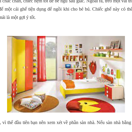
chắc chân, chiếc nệm tốt để bé ngủ sâu giấc. Ngoài ra, treo một vài th
 để một cái ghế tiện dụng để ngồi khi cho bé bú. Chiếc ghế này có 
ái là một gợi ý tốt.
, vì thế đầu tiên bạn nên xem xét về phần sàn nhà. Nếu sàn nhà bằng 