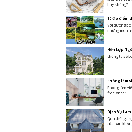
hay không?
10 địa điểm 
Với đường bờ 
những món ăn 
Nên Lợp Ngó
chúng ta sẽ b
Phòng làm vi
Phòng làm việ
freelancer.
Dịch Vụ Làm
Qua thời gian,
của bạn khôn