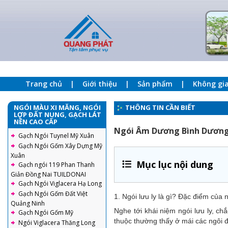
Trang chủ
Giới thiệu
Sản phẩm
Không gi
NGÓI MÀU XI MĂNG, NGÓI
THÔNG TIN CẦN BIẾT
LỢP ĐẤT NUNG, GẠCH LÁT
NỀN CAO CẤP
Ngói Âm Dương Bình Dương 
Gạch Ngói Tuynel Mỹ Xuân
Gạch Ngói Gốm Xây Dựng Mỹ
Xuân
Mục lục nội dung
Gạch ngói 119 Phan Thanh
Giản Đồng Nai TUILDONAI
Gạch Ngói Viglacera Hạ Long
Gạch Ngói Gốm Đất Việt
1. Ngói lưu ly là gì? Đặc điểm của n
Quảng Ninh
Nghe tới khái niệm ngói lưu ly, ch
Gạch Ngói Gốm Mỹ
thuộc thường thấy ở mái các ngôi đ
Ngói Viglacera Thăng Long