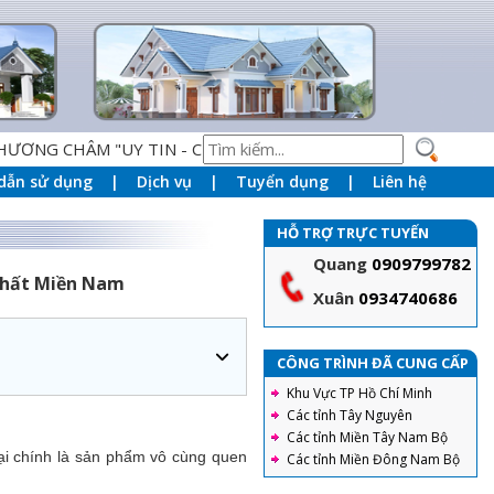
M "UY TIN - CHÂT LƯỢNG - DỊCH VỤ HOÀN HẢO" LÀM NỀN 
dẫn sử dụng
Dịch vụ
Tuyển dụng
Liên hệ
HỖ TRỢ TRỰC TUYẾN
Quang
0909799782
nhất Miền Nam
Xuân
0934740686
CÔNG TRÌNH ĐÃ CUNG CẤP
Khu Vực TP Hồ Chí Minh
Các tỉnh Tây Nguyên
Các tỉnh Miền Tây Nam Bộ
lại chính là sản phẩm vô cùng quen
Các tỉnh Miền Đông Nam Bộ