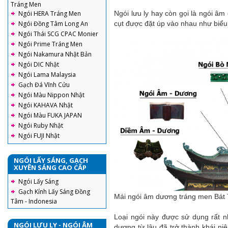
Tráng Men
Ngói lưu ly hay còn gọi là ngói âm
Ngói HERA Tráng Men
cụt được đặt úp vào nhau như biể
Ngói Đồng Tâm Long An
Ngói Thái SCG CPAC Monier
Ngói Prime Tráng Men
Ngói Nakamura Nhật Bản
Ngói DIC Nhật
Ngói Lama Malaysia
Gạch Đá Vĩnh Cửu
Ngói Màu Nippon Nhật
Ngói KAHAVA Nhật
Ngói Màu FUKA JAPAN
Ngói Ruby Nhật
Ngói FUJI Nhật
NGÓI LẤY SÁNG, GẠCH
XUYÊN SÁNG CAO CẤP
Ngói Lấy Sáng
Gạch Kính Lấy Sáng Đồng
Mái ngói âm dương tráng men Bát Tr
Tâm - Indonesia
Loại ngói này được sử dụng rất nh
NGÓI LƯU LY - NGÓI ÂM
dương từ lâu đã trở thành khái ni