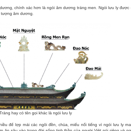
 dương, chính xác hơn là ngói âm dương tráng men. Ngói lưu ly được c
u tượng âm dương.
àng hay có tên gọi khác là ngói lưu ly
iều để lợp mái các ngôi đền, chùa, miếu nổi tiếng vì ngói lưu ly m
ệm ăn sâu vào trong đời sống tinh thần của người Việt nói riêng và n