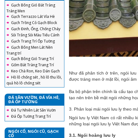
Gạch Bông Gió Bát Tràng
Tráng Men
Gạch Terrazzo Lát Vỉa Hè
Gạch Trồng Cỏ Gạch Block
Gạch Đinh, Ống, Chống Cháy
Sỏi Trắng Sỏi Màu Tiểu Cảnh
Gạch Trang Trí Ốp Tường
Gạch Bông Men Lát Nền
Trang trí
Gạch Bông Gió Trang Trí
Gốm Bát Tràng Trang Trí
Keo Chà Ron, Keo Dán Gạch
Như đã phân tích ở trên, ngói lư
Hồ lô chống sét , hồ lô thu lôi,
được tráng men ở mặt lồi, ngói âm
quả hồ lô chống sét
Ba bộ phận trên chính là cấu tạo c
ĐÁ SÂN VƯỜN, ĐÁ VỈA HÈ,
tạo nên trên bề mặt ngói những họa
ĐÁ ỐP TƯỜNG
3. Phân loại mái ngói lưu ly theo 
Đá Tự Nhiên Lát Sân Vườn
Đá Ốp Tường Trang Trí
Ngói lưu ly Việt Nam có rất nhiều
những loại ngói lưu ly Việt Nam đ
NGÓI CỔ, NGÓI CŨ, GẠCH
CỔ
3.1. Ngói hoàng lưu ly