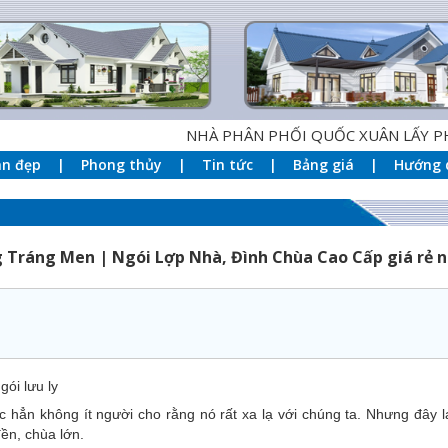
NHÀ PHÂN PHỐI QUỐC XUÂN LẤY PHƯƠNG CHÂ
an đẹp
Phong thủy
Tin tức
Bảng giá
Hướng 
Tráng Men | Ngói Lợp Nhà, Đình Chùa Cao Cấp giá rẻ 
gói lưu ly
ắc hẳn không ít người cho rằng nó rất xa lạ với chúng ta. Nhưng đây 
ền, chùa lớn.