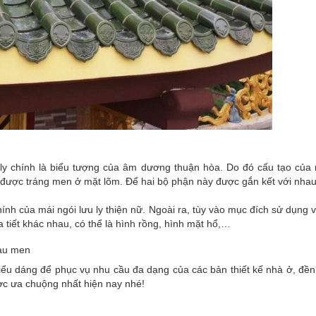
u ly chính là biểu tượng của âm dương thuận hòa. Do đó cấu tạo của
 được tráng men ở mặt lõm. Để hai bộ phận này được gắn kết với nhau
hính của mái ngói lưu ly thiện nữ. Ngoài ra, tùy vào mục đích sử dụn
 tiết khác nhau, có thể là hình rồng, hình mặt hổ,…
màu men
 kiểu dáng để phục vụ nhu cầu đa dạng của các bản thiết kế nhà ở, 
ược ưa chuộng nhất hiện nay nhé!