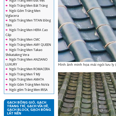
Ngói Tráng Men Đất Việt
Ngói Tráng Men Bát Tràng
Ngói Gốm Tráng Men
Viglacera
Ngói Tráng Men TITAN Đồng
Tâm
Ngói Tráng Men HERA Cao
Cấp
Ngói Tráng Men CMC
Ngói Tráng Men AMY QUEEN
Ngói Tráng Men Takao
Shikataking Vera
Ngói Tráng Men ANZIANO
LUXURY
Hình ảnh minh họa mái ngói lưu ly
Ngói Tráng Men ROMACERA
Ngói Tráng Men Ý Mỹ
Ngói Tráng Men AMATA
Ngói Gốm Tráng Men NoVa
Ngói gốm Tráng Men IRISA
GẠCH BÔNG GIÓ, GẠCH
TRANG TRÍ, GẠCH VỈA HÈ,
GẠCH BLOCK, GẠCH BÔNG
LÁT NỀN