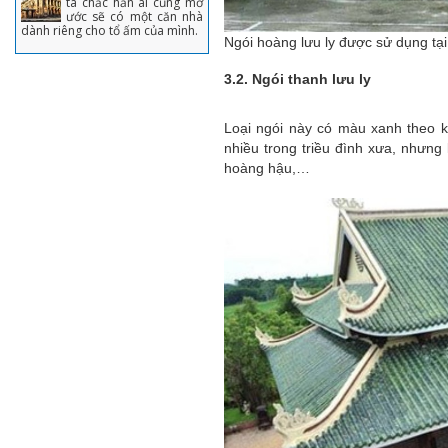
ta chắc hẳn ai cũng mơ
ước sẽ có một căn nhà
dành riêng cho tổ ấm của mình.
Ngói hoàng lưu ly được sử dụng t
3.2. Ngói thanh lưu ly
Loại ngói này có màu xanh theo ki
nhiều trong triều đình xưa, nhưn
hoàng hậu,…