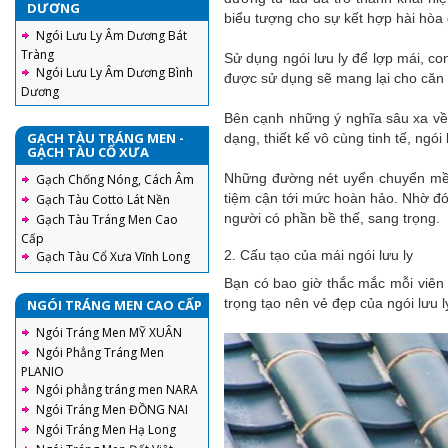
DƯƠNG
biểu tượng cho sự kết hợp hài hòa g
Ngói Lưu Ly Âm Dương Bát
Tràng
Sử dụng ngói lưu ly để lợp mái, c
Ngói Lưu Ly Âm Dương Bình
được sử dụng sẽ mang lại cho căn 
Dương
Bên cạnh những ý nghĩa sâu xa về 
GẠCH TÀU TRÁNG MEN -
dạng, thiết kế vô cùng tinh tế, ngó
GẠCH TÀU CỔ XƯA
Những đường nét uyển chuyển mềm 
Gạch Chống Nóng, Cách Âm
tiệm cận tới mức hoàn hảo. Nhờ đó,
Gạch Tàu Cotto Lát Nền
người có phần bề thế, sang trọng.
Gạch Tàu Tráng Men Cao
Cấp
2. Cấu tạo của mái ngói lưu ly
Gạch Tàu Cổ Xưa Vĩnh Long
Bạn có bao giờ thắc mắc mỗi viên
trọng tạo nên vẻ đẹp của ngói lưu 
NGÓI TRÁNG MEN CAO CẤP
Ngói Tráng Men MỸ XUÂN
Ngói Phẳng Tráng Men
PLANIO
Ngói phẳng tráng men NARA
Ngói Tráng Men ĐỒNG NAI
Ngói Tráng Men Hạ Long