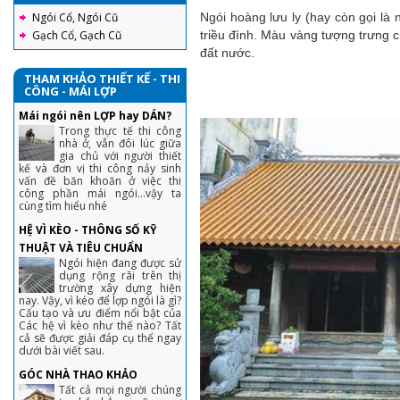
Ngói Cổ, Ngói Cũ
Ngói hoàng lưu ly (hay còn gọi là
Gạch Cổ, Gạch Cũ
triều đình. Màu vàng tượng trưng c
đất nước.
THAM KHẢO THIẾT KẾ - THI
CÔNG - MÁI LỢP
Mái ngói nên LỢP hay DÁN?
Trong thực tế thi công
nhà ở, vẫn đôi lúc giữa
gia chủ với người thiết
kế và đơn vị thi công nảy sinh
vấn đề băn khoăn ở việc thi
công phần mái ngói...vậy ta
cùng tìm hiểu nhé
HỆ VÌ KÈO - THÔNG SỐ KỸ
THUẬT VÀ TIÊU CHUẨN
Ngói hiện đang được sử
dụng rộng rãi trên thị
trường xây dựng hiện
nay. Vậy, vì kéo để lợp ngói là gì?
Cấu tạo và ưu điểm nổi bật của
Các hệ vì kèo như thế nào? Tất
cả sẽ được giải đáp cụ thể ngay
dưới bài viết sau.
GÓC NHÀ THAO KHẢO
Tất cả mọi người chúng