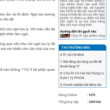
4. Chiêu bán nhà không cần qua
nên ngói là sự lựa chọn hàng
môi giới, khách tranh hỏi được
đầu cho mọi công trình.
giá 'chốt' nhanh
Hướng dẫn lát gạch tàu
, êm ấm và ổn định. Ngói âm dương
5. Sai lầm để đời khiến người vay
Chọn lô sản phẩm cùng
i vấn đề.
tiền ngân hàng mua nhà phải
mã hiệu kích thước, màu
sắc, không làm ẩm sản
“gánh nợ”
phẩm trước khi lát
ội của ngói lưu ly. Với màu sắc đa
6. “Bỏng tay” với giá bán căn hộ
nghệ nhân làm ngói.
Gạch Ngói Lợp trong vật liệu
ở TP. Hồ Chí Minh
xây dựng, Gạch Ngói được
7. Bất động sản tăng ưu đãi để
ng quá nếu như nói ngói lưu ly đã
làm bằng gì? Bảng giá gạch
THỊ TRƯỜNG BĐS
thoát hàng "ế"
n mà còn khiến cho căn nhà của con
ngói
Gạch ngói trong vật liệu
8. 5 Dự Án Có Căn Hộ Chung Cư
xây dựng .Ngói là loại
Dưới 1 Tỷ TPHCM
vật liệu xây dựng
thường được sử dụng để lợp mái
9. Doanh nghiệp bất động sản
các công trình xây dựng. Tùy
thế nào không ? Có 3 bộ phận quan
theo cách thức chế tạo, phương
huy động vốn lãi suất ‘không
pháp sản xuất, nguyên liệu công
tưởng’, Bộ Xây dựng nói gì?
nghệ sản xuất hoặc phạm vi sử
dụng để có thể phân thành
10. Dự án đủ pháp lý ra thị
nhiều loại và tên gọi khác nhau.
trường BĐS chỉ “đếm trên đầu
Hướng dẫn đầy đủ chi tiết kỹ
ngón tay”
Đang Online
:
1071
thuật lợp ngói chuyên
11. Nới room tín dụng, liệu xảy
nghiệp nhất hiện nay
Tổng truy cập
:
3201542
ra cơn sốt đất vào cuối năm?
Mái nhà là bộ phận
quan trọng, được nhiều
12. Giá chung cư tăng cao, đất