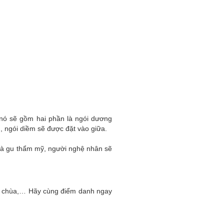
pháp chống cháy thụ động
mang đến hiệu quả cao
THÔNG TIN CẦN BIẾT: MỘT
SỐ CHÍNH SÁCH, QUY ĐỊNH
MỚI CÓ HIỆU LỰC THÁNG
01/2019
Từ tháng 1 năm 2019,
nhiều chính sách mới có
hiệu lực thi hành. Văn
phòng tổng hợp và giới thiệu
một số nội dung sau:
Đất phi nông nghiệp có được
xây nhà không?
 nó sẽ gồm hai phần là ngói dương
Đất phi nông nghiệp là
, ngói diềm sẽ được đặt vào giữa.
đất gì? Loại Đất phi
nông nghiệp có được
xây nhà không? Khi mà hiện nay
g và gu thẩm mỹ, người nghệ nhân sẽ
có không ít cá nhân, hộ gia đình
hoặc tổ chức có nhu cầu chuyển
đổi đất phi nông nghiệp thành
đất ở để đem lại hiệu quả kinh tế
cao hơn
đền chùa,… Hãy cùng điểm danh ngay
Kích thước quầy bar bếp
đúng tiêu chuẩn cho gia đình
Tủ bếp kết hợp quầy
bar là một trong những