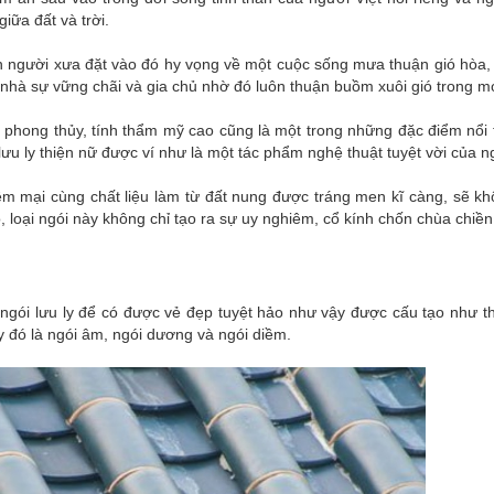
iữa đất và trời.
on người xưa đặt vào đó hy vọng về một cuộc sống mưa thuận gió hòa
nhà sự vững chãi và gia chủ nhờ đó luôn thuận buồm xuôi gió trong mọ
phong thủy, tính thẩm mỹ cao cũng là một trong những đặc điểm nổi tr
i lưu ly thiện nữ được ví như là một tác phẩm nghệ thuật tuyệt vời của 
mại cùng chất liệu làm từ đất nung được tráng men kĩ càng, sẽ khô
 loại ngói này không chỉ tạo ra sự uy nghiêm, cổ kính chốn chùa chiề
 ngói lưu ly để có được vẻ đẹp tuyệt hảo như vậy được cấu tạo như 
ly đó là ngói âm, ngói dương và ngói diềm.